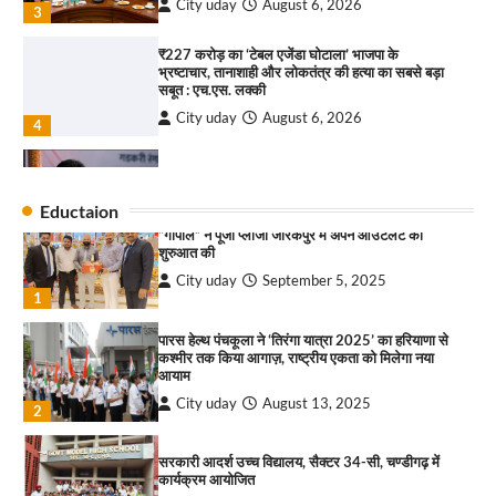
City uday
August 6, 2026
3
₹227 करोड़ का ‘टेबल एजेंडा घोटाला’ भाजपा के
भ्रष्टाचार, तानाशाही और लोकतंत्र की हत्या का सबसे बड़ा
राहुल गाँधी ने खाई है वैश्विक मंच पर भारत को कमजोर करने
सबूत : एच.एस. लक्की
की कसम: देवशाली
City uday
August 6, 2026
City uday
August 6, 2025
4
इंडियन नेशनल थियेटर द्वारा 9 अगस्त को होगा ‘वर्षा ऋतु
4
संगीत संध्या 2026’ का आयोजन
Eductaion
City uday
August 6, 2026
“गोपाल” ने पूजा प्लाजा जीरकपुर में अपने आउटलेट की
1
शुरुआत की
City uday
September 5, 2025
“वोकल फॉर लोकल” से “लोकल टू ग्लोबल” की ओर भारत
1
का बढ़ता कदम, 12 से 15 अगस्त तक भारत मंडपम में होगा
भव्य भारत व्यापार महोत्सव : हरीश गर्ग
पारस हेल्थ पंचकूला ने ‘तिरंगा यात्रा 2025’ का हरियाणा से
City uday
August 6, 2026
2
कश्मीर तक किया आगाज़, राष्ट्रीय एकता को मिलेगा नया
आयाम
सोलर एनर्जी वेंडर्स एसोसिएशन (सेवा) ने पंजाब में सौर
City uday
August 13, 2025
2
परियोजनाओं की बाधाओं को दूर करने के लिए पीएसपीसीएल
और एमएनआरई के उच्च अधिकारियों से की मुलाकात
City uday
August 6, 2026
सरकारी आदर्श उच्च विद्यालय, सैक्टर 34-सी, चण्डीगढ़ में
3
कार्यक्रम आयोजित