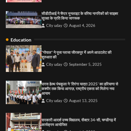
सरकारी आदर्श उच्च विद्यालय, सैक्टर 34-सी, चण्डीगढ़ में
कार्यक्रम आयोजित
सीडीटीआई ने चैप्टर मूनलाइट के वरिष्ठ नागरिकों को साइबर
City uday
August 6, 2025
सुरक्षा के प्रति किया जागरूक
3
City uday
August 4, 2026
Education
राहुल गाँधी ने खाई है वैश्विक मंच पर भारत को कमजोर करने
की कसम: देवशाली
“गोपाल” ने पूजा प्लाजा जीरकपुर में अपने आउटलेट की
शुरुआत की
City uday
August 6, 2025
City uday
September 5, 2025
4
पारस हेल्थ पंचकूला ने ‘तिरंगा यात्रा 2025’ का हरियाणा से
कश्मीर तक किया आगाज़, राष्ट्रीय एकता को मिलेगा नया
आयाम
City uday
August 13, 2025
सरकारी आदर्श उच्च विद्यालय, सैक्टर 34-सी, चण्डीगढ़ में
कार्यक्रम आयोजित