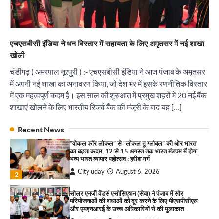
और एमएनआरई के उच्च अधिकारियों से की मुलाकात
City uday
August 6, 2026
3
₹227 करोड़ का ‘टेबल एजेंडा घोटाला’ भाजपा के
एचएसबीसी इंडिया ने धन विस्तार में सहायता के लिए अमृतसर में नई शाखा
भ्रष्टाचार, तानाशाही और लोकतंत्र की हत्या का सबसे बड़ा
खोली
सबूत : एच.एस. लक्की
City uday
August 6, 2026
चंडीगढ़ ( अमरपाल नूरपुरी ) :- एचएसबीसी इंडिया ने आज पंजाब के अमृतसर
4
में अपनी नई शाखा का अनावरण किया, जो देश भर में इसके रणनीतिक विस्तार
में एक महत्वपूर्ण कदम है। इस साल की शुरुआत में प्रमुख शहरों में 20 नई बैंक
इंडियन नेशनल थियेटर द्वारा 9 अगस्त को होगा ‘वर्षा ऋतु
संगीत संध्या 2026’ का आयोजन
शाखाएं खोलने के लिए भारतीय रिजर्व बैंक की मंजूरी के बाद यह […]
City uday
August 6, 2026
1
पारस हेल्थ पंचकूला ने ‘तिरंगा यात्रा 2025’ का हरियाणा से
Recent News
कश्मीर तक किया आगाज़, राष्ट्रीय एकता को मिलेगा नया
“वोकल फॉर लोकल” से “लोकल टू ग्लोबल” की ओर भारत
आयाम
का बढ़ता कदम, 12 से 15 अगस्त तक भारत मंडपम में होगा
City uday
August 13, 2025
भव्य भारत व्यापार महोत्सव : हरीश गर्ग
2
City uday
August 6, 2026
2
सरकारी आदर्श उच्च विद्यालय, सैक्टर 34-सी, चण्डीगढ़ में
कार्यक्रम आयोजित
सोलर एनर्जी वेंडर्स एसोसिएशन (सेवा) ने पंजाब में सौर
परियोजनाओं की बाधाओं को दूर करने के लिए पीएसपीसीएल
City uday
August 6, 2025
और एमएनआरई के उच्च अधिकारियों से की मुलाकात
3