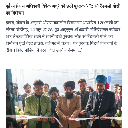
पूर्व आईएएस अधिकारी विवेक अत्रे की छठी पुस्तक ‘नॉट सो रैंडमली योर्स’
का विमोचन
हास्य, जीवन के अनुभवों और समकालीन विषयों पर आधारित 120 लेखों का
संग्रह चंडीगढ़, 14 जून 2026: पूर्व आईएएस अधिकारी, मोटिवेशनल स्पीकर
और लेखक विवेक अत्रे ने अपनी छठी पुस्तक ‘नॉट सो रैंडमली योर्स’ का
विमोचन यूटी गेस्ट हाउस, चंडीगढ़ में किया। यह पुस्तक पिछले पांच वर्षों के
दौरान प्रिंट मीडिया में प्रकाशित उनके कॉलम […]
“वोकल फॉर लोकल” से “लोकल टू ग्लोबल” की ओर भारत
का बढ़ता कदम, 12 से 15 अगस्त तक भारत मंडपम में होगा
भव्य भारत व्यापार महोत्सव : हरीश गर्ग
City uday
August 6, 2026
2
सोलर एनर्जी वेंडर्स एसोसिएशन (सेवा) ने पंजाब में सौर
परियोजनाओं की बाधाओं को दूर करने के लिए पीएसपीसीएल