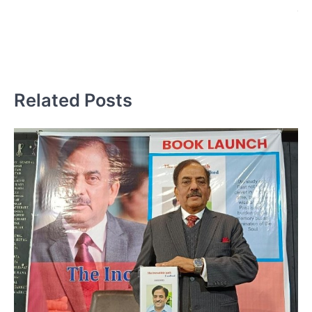
प्रस
दर
Related Posts