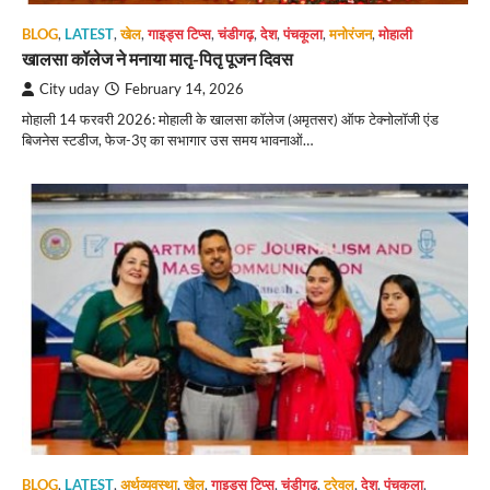
BLOG
,
LATEST
,
खेल
,
गाइड्स टिप्स
,
चंडीगढ़
,
देश
,
पंचकूला
,
मनोरंजन
,
मोहाली
खालसा कॉलेज ने मनाया मातृ-पितृ पूजन दिवस
City uday
February 14, 2026
मोहाली 14 फरवरी 2026: मोहाली के खालसा कॉलेज (अमृतसर) ऑफ टेक्नोलॉजी एंड
बिजनेस स्टडीज, फेज-3ए का सभागार उस समय भावनाओं…
BLOG
,
LATEST
,
अर्थव्यवस्था
,
खेल
,
गाइड्स टिप्स
,
चंडीगढ़
,
ट्रेवल
,
देश
,
पंचकूला
,