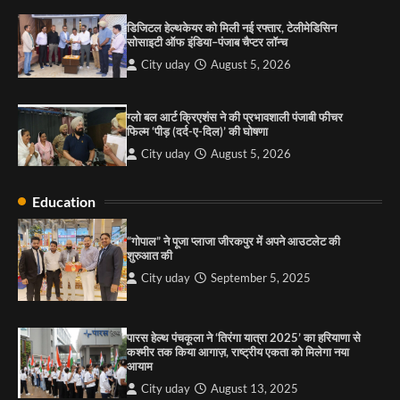
पारस हेल्थ पंचकूला ने ‘तिरंगा यात्रा 2025’ का हरियाणा से
कश्मीर तक किया आगाज़, राष्ट्रीय एकता को मिलेगा नया
डिजिटल हेल्थकेयर को मिली नई रफ्तार, टेलीमेडिसिन
आयाम
सोसाइटी ऑफ इंडिया–पंजाब चैप्टर लॉन्च
City uday
August 13, 2025
2
City uday
August 5, 2026
सरकारी आदर्श उच्च विद्यालय, सैक्टर 34-सी, चण्डीगढ़ में
कार्यक्रम आयोजित
ग्लो बल आर्ट क्रिएशंस ने की प्रभावशाली पंजाबी फीचर
फिल्म ‘पीड़ (दर्द-ए-दिल)’ की घोषणा
City uday
August 6, 2025
3
City uday
August 5, 2026
Education
राहुल गाँधी ने खाई है वैश्विक मंच पर भारत को कमजोर करने
“गोपाल” ने पूजा प्लाजा जीरकपुर में अपने आउटलेट की
की कसम: देवशाली
शुरुआत की
City uday
August 6, 2025
City uday
September 5, 2025
4
पारस हेल्थ पंचकूला ने ‘तिरंगा यात्रा 2025’ का हरियाणा से
कश्मीर तक किया आगाज़, राष्ट्रीय एकता को मिलेगा नया
आयाम
City uday
August 13, 2025