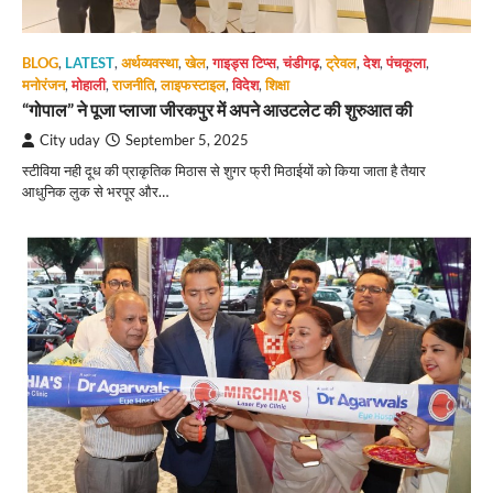
BLOG
,
LATEST
,
अर्थव्यवस्था
,
खेल
,
गाइड्स टिप्स
,
चंडीगढ़
,
ट्रेवल
,
देश
,
पंचकूला
,
मनोरंजन
,
मोहाली
,
राजनीति
,
लाइफस्टाइल
,
विदेश
,
शिक्षा
“गोपाल” ने पूजा प्लाजा जीरकपुर में अपने आउटलेट की शुरुआत की
City uday
September 5, 2025
स्टीविया नही दूध की प्राकृतिक मिठास से शुगर फ्री मिठाईयों को किया जाता है तैयार
आधुनिक लुक से भरपूर और…