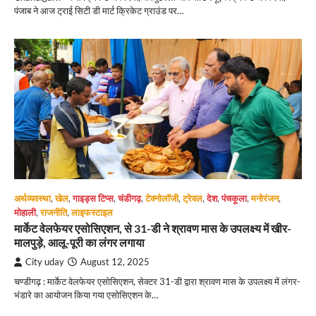
पंजाब ने आज ट्राई सिटी डी मार्ट क्रिकेट ग्राउंड पर…
अर्थव्यवस्था
,
खेल
,
गाइड्स टिप्स
,
चंडीगढ़
,
टेक्नोलॉजी
,
ट्रेवल
,
देश
,
पंचकूला
,
मनोरंजन
,
मोहाली
,
राजनीति
,
लाइफस्टाइल
मार्केट वेलफेयर एसोसिएशन, से 31-डी ने श्रावण मास के उपलक्ष्य में खीर-
मालपुड़े, आलू-पूरी का लंगर लगाया
City uday
August 12, 2025
चण्डीगढ़ : मार्केट वेलफेयर एसोसिएशन, सेक्टर 31-डी द्वारा श्रावण मास के उपलक्ष्य में लंगर-
भंडारे का आयोजन किया गया एसोसिएशन के…