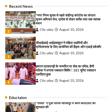
navigation
City uday
August 10, 2026
सरकारी आदर्श उच्च विद्यालय, सैक्टर 34-सी, चण्डीगढ़ में
2
Recent News
कार्यक्रम आयोजित
City uday
August 6, 2025
सीआईआई-आईडब्ल्यूएन ने महिला उद्यमियों और
3
प्रोफेशनल्स के लिए आयोजित की हैंड्स-ऑन एआई वर्कशॉप
City uday
August 10, 2026
3
इमरान प्रतापगढ़ी के जन्मदिन पर सेवा का संदेश, हैप्पी
राहुल गाँधी ने खाई है वैश्विक मंच पर भारत को कमजोर करने
मलिक ने लगाया रक्तदान शिविर ! 181 यूनिट रक्तदान
की कसम: देवशाली
एकत्रित हुआ
City uday
August 6, 2025
City uday
August 10, 2026
4
4
सावण कवी दरबार में तीन दर्जन कवियों ने बांधा समां
City uday
August 10, 2026
“गोपाल” ने पूजा प्लाजा जीरकपुर में अपने आउटलेट की
शुरुआत की
1
City uday
September 5, 2025
1
*नगर निगम चुनाव से पहले चंडीगढ़ कांग्रेस का संगठन
सृजन अभियान तेज, प्रदेश से लेकर ब्लॉक स्तर तक व्यापक
Eductaion
मंथन
पारस हेल्थ पंचकूला ने ‘तिरंगा यात्रा 2025’ का हरियाणा से
कश्मीर तक किया आगाज़, राष्ट्रीय एकता को मिलेगा नया
City uday
August 10, 2026
2
आयाम