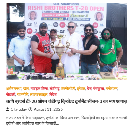
अर्थव्यवस्था
,
खेल
,
गाइड्स टिप्स
,
चंडीगढ़
,
टेक्नोलॉजी
,
ट्रेवल
,
देश
,
पंचकूला
,
मनोरंजन
,
मोहाली
,
राजनीति
,
लाइफस्टाइल
,
विदेश
ऋषि ब्रदर्स टी-20 ओपन चंडीगढ़ क्रिकेट टूर्नामेंट सीजन-3 का भव्य आगाज़
City uday
August 11, 2025
संजय टंडन ने किया उद्घाटन, ट्रॉफी का किया अनावरण, खिलाड़ियों का बढ़ाया उत्साह रणजी
ट्रॉफी और आईपीएल स्तर के खिलाड़ी…
*नगर निगम चुनाव से पहले चंडीगढ़ कांग्रेस का संगठन