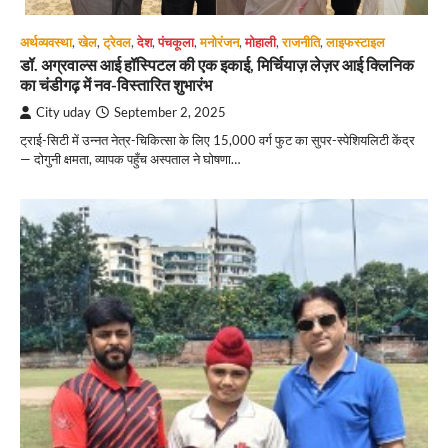
अर्थव्यवस्था
,
खेल
,
ट्रेवल
,
देश
,
पंचकूला
,
मनोरंजन
,
मोहाली
,
राजनीति
,
लाइफस्टाइल
डॉ. अग्रवाल्स आई हॉस्पिटल की एक इकाई, मिर्चियाज़ लेज़र आई क्लिनिक
का चंडीगढ़ में नव-विस्तारित शुभारंभ
City uday
September 2, 2025
ट्राई-सिटी में उन्नत नेत्र-चिकित्सा के लिए 15,000 वर्ग फुट का सुपर-स्पेशियलिटी केंद्र
— दोगुनी क्षमता, व्यापक पहुँच अस्पताल ने घोषणा…