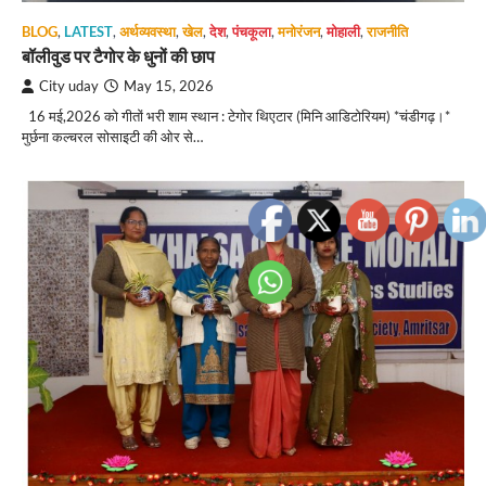
BLOG
,
LATEST
,
अर्थव्यवस्था
,
खेल
,
देश
,
पंचकूला
,
मनोरंजन
,
मोहाली
,
राजनीति
बॉलीवुड पर टैगोर के धुनों की छाप
City uday
May 15, 2026
16 मई,2026 को गीतों भरी शाम स्थान : टेगोर थिएटार (मिनि आडिटोरियम) *चंडीगढ़।*
मुर्छना कल्चरल सोसाइटी की ओर से…