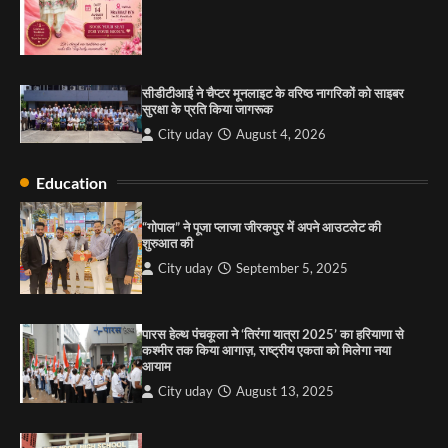
City uday
August 13, 2025
2
सरकारी आदर्श उच्च विद्यालय, सैक्टर 34-सी, चण्डीगढ़ में
कार्यक्रम आयोजित
सीडीटीआई ने चैप्टर मूनलाइट के वरिष्ठ नागरिकों को साइबर
City uday
August 6, 2025
सुरक्षा के प्रति किया जागरूक
3
City uday
August 4, 2026
Education
राहुल गाँधी ने खाई है वैश्विक मंच पर भारत को कमजोर करने
की कसम: देवशाली
“गोपाल” ने पूजा प्लाजा जीरकपुर में अपने आउटलेट की
शुरुआत की
City uday
August 6, 2025
City uday
September 5, 2025
4
पारस हेल्थ पंचकूला ने ‘तिरंगा यात्रा 2025’ का हरियाणा से
कश्मीर तक किया आगाज़, राष्ट्रीय एकता को मिलेगा नया
आयाम
City uday
August 13, 2025