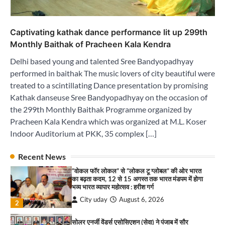
सोलर एनर्जी वेंडर्स एसोसिएशन (सेवा) ने पंजाब में सौर
परियोजनाओं की बाधाओं को दूर करने के लिए पीएसपीसीएल
Captivating kathak dance performance lit up 299th
और एमएनआरई के उच्च अधिकारियों से की मुलाकात
Monthly Baithak of Pracheen Kala Kendra
City uday
August 6, 2026
3
Delhi based young and talented Sree Bandyopadhyay
₹227 करोड़ का ‘टेबल एजेंडा घोटाला’ भाजपा के
performed in baithak The music lovers of city beautiful were
भ्रष्टाचार, तानाशाही और लोकतंत्र की हत्या का सबसे बड़ा
सबूत : एच.एस. लक्की
treated to a scintillating Dance presentation by promising
City uday
August 6, 2026
Kathak danseuse Sree Bandyopadhyay on the occasion of
4
the 299th Monthly Baithak Programme organized by
Pracheen Kala Kendra which was organized at M.L. Koser
इंडियन नेशनल थियेटर द्वारा 9 अगस्त को होगा ‘वर्षा ऋतु
संगीत संध्या 2026’ का आयोजन
Indoor Auditorium at PKK, 35 complex […]
City uday
August 6, 2026
1
पारस हेल्थ पंचकूला ने ‘तिरंगा यात्रा 2025’ का हरियाणा से
Recent News
कश्मीर तक किया आगाज़, राष्ट्रीय एकता को मिलेगा नया
“वोकल फॉर लोकल” से “लोकल टू ग्लोबल” की ओर भारत
आयाम
का बढ़ता कदम, 12 से 15 अगस्त तक भारत मंडपम में होगा
City uday
August 13, 2025
भव्य भारत व्यापार महोत्सव : हरीश गर्ग
2
City uday
August 6, 2026
2
सरकारी आदर्श उच्च विद्यालय, सैक्टर 34-सी, चण्डीगढ़ में
कार्यक्रम आयोजित
सोलर एनर्जी वेंडर्स एसोसिएशन (सेवा) ने पंजाब में सौर