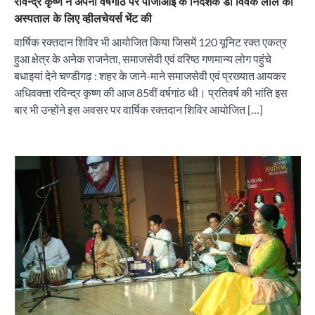
रविन्द्र कृष्ण ने अपनी वर्षगांठ पर पीजीआई के निदेशक डॉ विवेक लाल को
अस्पताल के लिए व्हीलचेयर्स भेंट की
वार्षिक रक्तदान शिविर भी आयोजित किया जिसमें 120 यूनिट रक्त एकत्र
हुआ क्षेत्र के अनेक राजनेता, समाजसेवी एवं वरिष्ठ गणमान्य लोग पहुंचे
बधाइयां देने चण्डीगढ़ : शहर के जाने-माने समाजसेवी एवं प्रख्यात आयकर
अधिवक्ता रविन्द्र कृष्ण की आज 85वीं वर्षगांठ थी। प्रतिवर्ष की भांति इस
बार भी उन्होंने इस अवसर पर वार्षिक रक्तदान शिविर आयोजित […]
“वोकल फॉर लोकल” से “लोकल टू ग्लोबल” की ओर भारत
का बढ़ता कदम, 12 से 15 अगस्त तक भारत मंडपम में होगा
भव्य भारत व्यापार महोत्सव : हरीश गर्ग
City uday
August 6, 2026
2