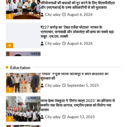
परियोजनाओं की बाधाओं को दूर करने के लिए पीएसपीसीएल
City uday
August 6, 2025
और एमएनआरई के उच्च अधिकारियों से की मुलाकात
3
City uday
August 6, 2026
3
₹227 करोड़ का ‘टेबल एजेंडा घोटाला’ भाजपा के
भ्रष्टाचार, तानाशाही और लोकतंत्र की हत्या का सबसे बड़ा
राहुल गाँधी ने खाई है वैश्विक मंच पर भारत को कमजोर करने
सबूत : एच.एस. लक्की
की कसम: देवशाली
City uday
August 6, 2026
City uday
August 6, 2025
4
इंडियन नेशनल थियेटर द्वारा 9 अगस्त को होगा ‘वर्षा ऋतु
4
संगीत संध्या 2026’ का आयोजन
Eductaion
City uday
August 6, 2026
“गोपाल” ने पूजा प्लाजा जीरकपुर में अपने आउटलेट की
1
शुरुआत की
City uday
September 5, 2025
“वोकल फॉर लोकल” से “लोकल टू ग्लोबल” की ओर भारत
1
का बढ़ता कदम, 12 से 15 अगस्त तक भारत मंडपम में होगा
भव्य भारत व्यापार महोत्सव : हरीश गर्ग
पारस हेल्थ पंचकूला ने ‘तिरंगा यात्रा 2025’ का हरियाणा से
City uday
August 6, 2026
2
कश्मीर तक किया आगाज़, राष्ट्रीय एकता को मिलेगा नया
आयाम
सोलर एनर्जी वेंडर्स एसोसिएशन (सेवा) ने पंजाब में सौर
City uday
August 13, 2025
2
परियोजनाओं की बाधाओं को दूर करने के लिए पीएसपीसीएल
और एमएनआरई के उच्च अधिकारियों से की मुलाकात