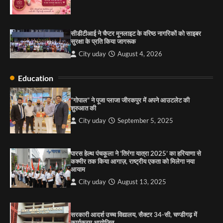
सरकारी आदर्श उच्च विद्यालय, सैक्टर 34-सी, चण्डीगढ़ में
कार्यक्रम आयोजित
सीडीटीआई ने चैप्टर मूनलाइट के वरिष्ठ नागरिकों को साइबर
City uday
August 6, 2025
सुरक्षा के प्रति किया जागरूक
3
City uday
August 4, 2026
Education
राहुल गाँधी ने खाई है वैश्विक मंच पर भारत को कमजोर करने
की कसम: देवशाली
“गोपाल” ने पूजा प्लाजा जीरकपुर में अपने आउटलेट की
शुरुआत की
City uday
August 6, 2025
City uday
September 5, 2025
4
पारस हेल्थ पंचकूला ने ‘तिरंगा यात्रा 2025’ का हरियाणा से
कश्मीर तक किया आगाज़, राष्ट्रीय एकता को मिलेगा नया
आयाम
City uday
August 13, 2025
सरकारी आदर्श उच्च विद्यालय, सैक्टर 34-सी, चण्डीगढ़ में
कार्यक्रम आयोजित