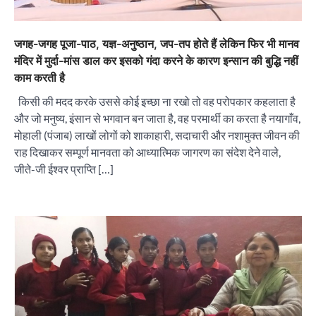
जगह-जगह पूजा-पाठ, यज्ञ-अनुष्ठान, जप-तप होते हैं लेकिन फिर भी मानव
मंदिर में मुर्दा-मांस डाल कर इसको गंदा करने के कारण इन्सान की बुद्धि नहीं
काम करती है
किसी की मदद करके उससे कोई इच्छा ना रखो तो वह परोपकार कहलाता है
और जो मनुष्य, इंसान से भगवान बन जाता है, वह परमार्थी का करता है नयागाँव,
मोहाली (पंजाब) लाखों लोगों को शाकाहारी, सदाचारी और नशामुक्त जीवन की
राह दिखाकर सम्पूर्ण मानवता को आध्यात्मिक जागरण का संदेश देने वाले,
जीते-जी ईश्वर प्राप्ति […]
“वोकल फॉर लोकल” से “लोकल टू ग्लोबल” की ओर भारत
का बढ़ता कदम, 12 से 15 अगस्त तक भारत मंडपम में होगा
भव्य भारत व्यापार महोत्सव : हरीश गर्ग
City uday
August 6, 2026
2