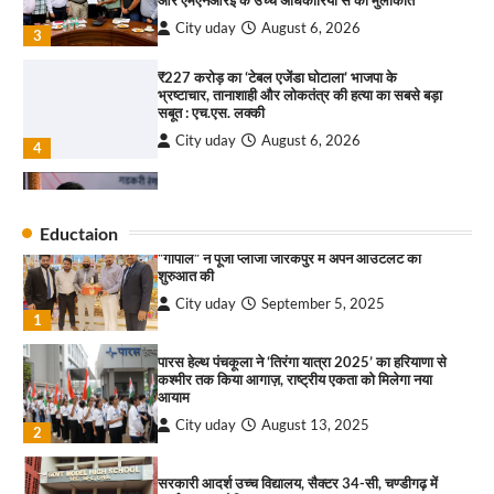
3
City uday
August 6, 2026
3
₹227 करोड़ का ‘टेबल एजेंडा घोटाला’ भाजपा के
भ्रष्टाचार, तानाशाही और लोकतंत्र की हत्या का सबसे बड़ा
राहुल गाँधी ने खाई है वैश्विक मंच पर भारत को कमजोर करने
सबूत : एच.एस. लक्की
की कसम: देवशाली
City uday
August 6, 2026
City uday
August 6, 2025
4
इंडियन नेशनल थियेटर द्वारा 9 अगस्त को होगा ‘वर्षा ऋतु
4
संगीत संध्या 2026’ का आयोजन
Eductaion
City uday
August 6, 2026
“गोपाल” ने पूजा प्लाजा जीरकपुर में अपने आउटलेट की
1
शुरुआत की
City uday
September 5, 2025
“वोकल फॉर लोकल” से “लोकल टू ग्लोबल” की ओर भारत
1
का बढ़ता कदम, 12 से 15 अगस्त तक भारत मंडपम में होगा
भव्य भारत व्यापार महोत्सव : हरीश गर्ग
पारस हेल्थ पंचकूला ने ‘तिरंगा यात्रा 2025’ का हरियाणा से
City uday
August 6, 2026
2
कश्मीर तक किया आगाज़, राष्ट्रीय एकता को मिलेगा नया
आयाम
सोलर एनर्जी वेंडर्स एसोसिएशन (सेवा) ने पंजाब में सौर
City uday
August 13, 2025
2
परियोजनाओं की बाधाओं को दूर करने के लिए पीएसपीसीएल
और एमएनआरई के उच्च अधिकारियों से की मुलाकात
City uday
August 6, 2026
सरकारी आदर्श उच्च विद्यालय, सैक्टर 34-सी, चण्डीगढ़ में
3