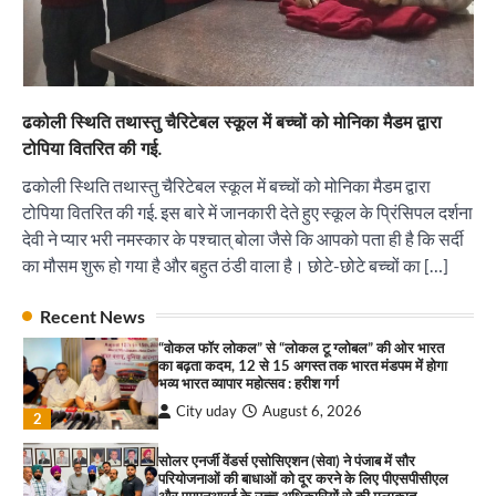
सोलर एनर्जी वेंडर्स एसोसिएशन (सेवा) ने पंजाब में सौर
परियोजनाओं की बाधाओं को दूर करने के लिए पीएसपीसीएल
और एमएनआरई के उच्च अधिकारियों से की मुलाकात
City uday
August 6, 2026
3
₹227 करोड़ का ‘टेबल एजेंडा घोटाला’ भाजपा के
ढकोली स्थिति तथास्तु चैरिटेबल स्कूल में बच्चों को मोनिका मैडम द्वारा
भ्रष्टाचार, तानाशाही और लोकतंत्र की हत्या का सबसे बड़ा
टोपिया वितरित की गई.
सबूत : एच.एस. लक्की
City uday
August 6, 2026
ढकोली स्थिति तथास्तु चैरिटेबल स्कूल में बच्चों को मोनिका मैडम द्वारा
4
टोपिया वितरित की गई. इस बारे में जानकारी देते हुए स्कूल के प्रिंसिपल दर्शना
देवी ने प्यार भरी नमस्कार के पश्चात् बोला जैसे कि आपको पता ही है कि सर्दी
इंडियन नेशनल थियेटर द्वारा 9 अगस्त को होगा ‘वर्षा ऋतु
संगीत संध्या 2026’ का आयोजन
का मौसम शुरू हो गया है और बहुत ठंडी वाला है। छोटे-छोटे बच्चों का […]
City uday
August 6, 2026
1
पारस हेल्थ पंचकूला ने ‘तिरंगा यात्रा 2025’ का हरियाणा से
Recent News
कश्मीर तक किया आगाज़, राष्ट्रीय एकता को मिलेगा नया
“वोकल फॉर लोकल” से “लोकल टू ग्लोबल” की ओर भारत
आयाम
का बढ़ता कदम, 12 से 15 अगस्त तक भारत मंडपम में होगा
City uday
August 13, 2025
भव्य भारत व्यापार महोत्सव : हरीश गर्ग
2
City uday
August 6, 2026
2
सरकारी आदर्श उच्च विद्यालय, सैक्टर 34-सी, चण्डीगढ़ में
कार्यक्रम आयोजित
सोलर एनर्जी वेंडर्स एसोसिएशन (सेवा) ने पंजाब में सौर
परियोजनाओं की बाधाओं को दूर करने के लिए पीएसपीसीएल
City uday
August 6, 2025
और एमएनआरई के उच्च अधिकारियों से की मुलाकात