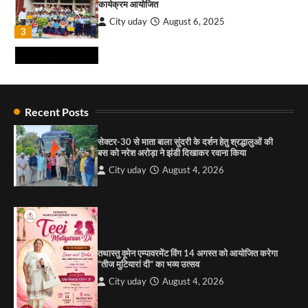
कार्यक्रम आयोजित
City uday
August 6, 2025
₹227 करोड़ का ‘टेबल एजेंडा घोटाला’ भाजपा के
3
भ्रष्टाचार, तानाशाही और लोकतंत्र की हत्या का सबसे बड़ा
सबूत : एच.एस. लक्की
City uday
August 6, 2026
4
राहुल गाँधी ने खाई है वैश्विक मंच पर भारत को कमजोर करने
की कसम: देवशाली
Recent Posts
City uday
August 6, 2025
सेक्टर-30 से माता बाला सुंदरी के दर्शन हेतु श्रद्धालुओं की
बस को नरेश अरोड़ा ने झंडी दिखाकर रवाना किया
4
City uday
August 4, 2026
“गोपाल” ने पूजा प्लाजा जीरकपुर में अपने आउटलेट की
शुरुआत की
City uday
September 5, 2025
1
तथास्तु वूमेन एम्पावरमेंट विंग 14 अगस्त को आयोजित करेगा
पारस हेल्थ पंचकूला ने ‘तिरंगा यात्रा 2025’ का हरियाणा से
“तीज मुटियारां दी” का भव्य उत्सव
कश्मीर तक किया आगाज़, राष्ट्रीय एकता को मिलेगा नया
आयाम
City uday
August 4, 2026
City uday
August 13, 2025
2