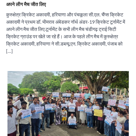
अपने लीग मैच जीत लिए
कुरुक्षेत्र क्रिकेट अकादमी, हरियाणा और पंचकूला सी.एल. चैंप्स क्रिकेट
अकादमी ने प्रथम डॉ. भीमराव अंबेडकर नॉर्थ अंडर-19 क्रिकेट टूर्नामेंट में
अपने लीग मैच जीत लिए.टूर्नामेंट के सभी लीग मैच चंडीगढ़ ट्राई सिटी
क्रिकेट ग्राउंड पर खेले जा रहे हैं। आज के पहले लीग मैच में कुरुक्षेत्र
क्रिकेट अकादमी, हरियाणा ने सी.डब्ल्यू.एन. क्रिकेट अकादमी, पंजाब को
[…]
“वोकल फॉर लोकल” से “लोकल टू ग्लोबल” की ओर भारत
का बढ़ता कदम, 12 से 15 अगस्त तक भारत मंडपम में होगा
भव्य भारत व्यापार महोत्सव : हरीश गर्ग
City uday
August 6, 2026
2
सोलर एनर्जी वेंडर्स एसोसिएशन (सेवा) ने पंजाब में सौर