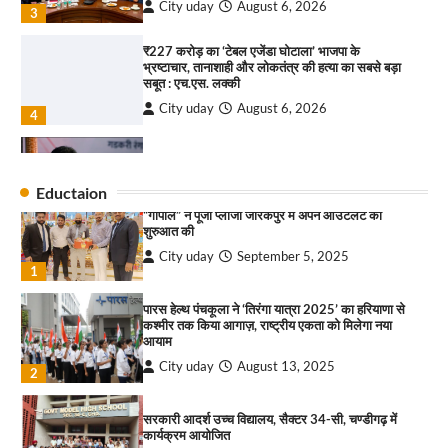
City uday
August 6, 2026
3
₹227 करोड़ का ‘टेबल एजेंडा घोटाला’ भाजपा के
भ्रष्टाचार, तानाशाही और लोकतंत्र की हत्या का सबसे बड़ा
राहुल गाँधी ने खाई है वैश्विक मंच पर भारत को कमजोर करने
सबूत : एच.एस. लक्की
की कसम: देवशाली
City uday
August 6, 2026
City uday
August 6, 2025
4
इंडियन नेशनल थियेटर द्वारा 9 अगस्त को होगा ‘वर्षा ऋतु
4
संगीत संध्या 2026’ का आयोजन
Eductaion
City uday
August 6, 2026
“गोपाल” ने पूजा प्लाजा जीरकपुर में अपने आउटलेट की
1
शुरुआत की
City uday
September 5, 2025
“वोकल फॉर लोकल” से “लोकल टू ग्लोबल” की ओर भारत
1
का बढ़ता कदम, 12 से 15 अगस्त तक भारत मंडपम में होगा
भव्य भारत व्यापार महोत्सव : हरीश गर्ग
पारस हेल्थ पंचकूला ने ‘तिरंगा यात्रा 2025’ का हरियाणा से
City uday
August 6, 2026
2
कश्मीर तक किया आगाज़, राष्ट्रीय एकता को मिलेगा नया
आयाम
सोलर एनर्जी वेंडर्स एसोसिएशन (सेवा) ने पंजाब में सौर
City uday
August 13, 2025
2
परियोजनाओं की बाधाओं को दूर करने के लिए पीएसपीसीएल
और एमएनआरई के उच्च अधिकारियों से की मुलाकात
City uday
August 6, 2026
सरकारी आदर्श उच्च विद्यालय, सैक्टर 34-सी, चण्डीगढ़ में
3
कार्यक्रम आयोजित