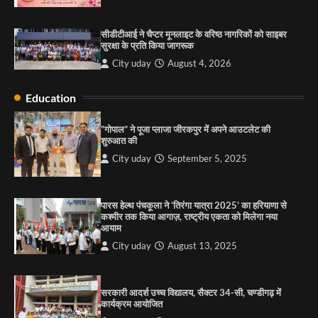
सरकारी आदर्श उच्च विद्यालय, सैक्टर 34-सी, चण्डीगढ़ में
कार्यक्रम आयोजित
सीडीटीआई ने चैप्टर मूनलाइट के वरिष्ठ नागरिकों को साइबर
City uday
August 6, 2025
सुरक्षा के प्रति किया जागरूक
3
City uday
August 4, 2026
Education
राहुल गाँधी ने खाई है वैश्विक मंच पर भारत को कमजोर करने
की कसम: देवशाली
“गोपाल” ने पूजा प्लाजा जीरकपुर में अपने आउटलेट की
शुरुआत की
City uday
August 6, 2025
City uday
September 5, 2025
4
पारस हेल्थ पंचकूला ने ‘तिरंगा यात्रा 2025’ का हरियाणा से
कश्मीर तक किया आगाज़, राष्ट्रीय एकता को मिलेगा नया
आयाम
City uday
August 13, 2025
सरकारी आदर्श उच्च विद्यालय, सैक्टर 34-सी, चण्डीगढ़ में
कार्यक्रम आयोजित