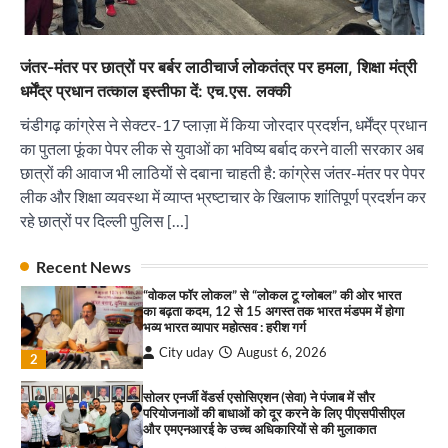
परियोजनाओं की बाधाओं को दूर करने के लिए पीएसपीसीएल
और एमएनआरई के उच्च अधिकारियों से की मुलाकात
City uday
August 6, 2026
3
जंतर-मंतर पर छात्रों पर बर्बर लाठीचार्ज लोकतंत्र पर हमला, शिक्षा मंत्री
₹227 करोड़ का ‘टेबल एजेंडा घोटाला’ भाजपा के
धर्मेंद्र प्रधान तत्काल इस्तीफा दें: एच.एस. लक्की
भ्रष्टाचार, तानाशाही और लोकतंत्र की हत्या का सबसे बड़ा
सबूत : एच.एस. लक्की
चंडीगढ़ कांग्रेस ने सेक्टर-17 प्लाज़ा में किया जोरदार प्रदर्शन, धर्मेंद्र प्रधान
City uday
August 6, 2026
का पुतला फूंका पेपर लीक से युवाओं का भविष्य बर्बाद करने वाली सरकार अब
4
छात्रों की आवाज भी लाठियों से दबाना चाहती है: कांग्रेस जंतर-मंतर पर पेपर
लीक और शिक्षा व्यवस्था में व्याप्त भ्रष्टाचार के खिलाफ शांतिपूर्ण प्रदर्शन कर
इंडियन नेशनल थियेटर द्वारा 9 अगस्त को होगा ‘वर्षा ऋतु
संगीत संध्या 2026’ का आयोजन
रहे छात्रों पर दिल्ली पुलिस […]
City uday
August 6, 2026
1
पारस हेल्थ पंचकूला ने ‘तिरंगा यात्रा 2025’ का हरियाणा से
Recent News
कश्मीर तक किया आगाज़, राष्ट्रीय एकता को मिलेगा नया
“वोकल फॉर लोकल” से “लोकल टू ग्लोबल” की ओर भारत
आयाम
का बढ़ता कदम, 12 से 15 अगस्त तक भारत मंडपम में होगा
City uday
August 13, 2025
भव्य भारत व्यापार महोत्सव : हरीश गर्ग
2
City uday
August 6, 2026
2
सरकारी आदर्श उच्च विद्यालय, सैक्टर 34-सी, चण्डीगढ़ में
कार्यक्रम आयोजित
सोलर एनर्जी वेंडर्स एसोसिएशन (सेवा) ने पंजाब में सौर
परियोजनाओं की बाधाओं को दूर करने के लिए पीएसपीसीएल
City uday
August 6, 2025
और एमएनआरई के उच्च अधिकारियों से की मुलाकात
3