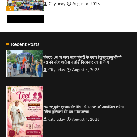
City uday
August 6, 2025
₹227 करोड़ का ‘टेबल एजेंडा घोटाला’ भाजपा के
3
भ्रष्टाचार, तानाशाही और लोकतंत्र की हत्या का सबसे बड़ा
सबूत : एच.एस. लक्की
City uday
August 6, 2026
4
राहुल गाँधी ने खाई है वैश्विक मंच पर भारत को कमजोर करने
की कसम: देवशाली
Recent Posts
City uday
August 6, 2025
सेक्टर-30 से माता बाला सुंदरी के दर्शन हेतु श्रद्धालुओं की
बस को नरेश अरोड़ा ने झंडी दिखाकर रवाना किया
4
City uday
August 4, 2026
“गोपाल” ने पूजा प्लाजा जीरकपुर में अपने आउटलेट की
शुरुआत की
City uday
September 5, 2025
1
तथास्तु वूमेन एम्पावरमेंट विंग 14 अगस्त को आयोजित करेगा
पारस हेल्थ पंचकूला ने ‘तिरंगा यात्रा 2025’ का हरियाणा से
“तीज मुटियारां दी” का भव्य उत्सव
कश्मीर तक किया आगाज़, राष्ट्रीय एकता को मिलेगा नया
आयाम
City uday
August 4, 2026
City uday
August 13, 2025
2