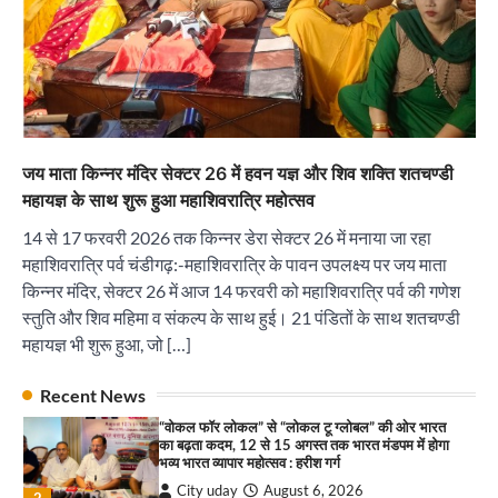
भव्य भारत व्यापार महोत्सव : हरीश गर्ग
City uday
August 6, 2026
2
सोलर एनर्जी वेंडर्स एसोसिएशन (सेवा) ने पंजाब में सौर
परियोजनाओं की बाधाओं को दूर करने के लिए पीएसपीसीएल
और एमएनआरई के उच्च अधिकारियों से की मुलाकात
City uday
August 6, 2026
3
जय माता किन्नर मंदिर सेक्टर 26 में हवन यज्ञ और शिव शक्ति शतचण्डी
₹227 करोड़ का ‘टेबल एजेंडा घोटाला’ भाजपा के
महायज्ञ के साथ शुरू हुआ महाशिवरात्रि महोत्सव
भ्रष्टाचार, तानाशाही और लोकतंत्र की हत्या का सबसे बड़ा
सबूत : एच.एस. लक्की
14 से 17 फरवरी 2026 तक किन्नर डेरा सेक्टर 26 में मनाया जा रहा
City uday
August 6, 2026
महाशिवरात्रि पर्व चंडीगढ़:-महाशिवरात्रि के पावन उपलक्ष्य पर जय माता
4
किन्नर मंदिर, सेक्टर 26 में आज 14 फरवरी को महाशिवरात्रि पर्व की गणेश
स्तुति और शिव महिमा व संकल्प के साथ हुई। 21 पंडितों के साथ शतचण्डी
इंडियन नेशनल थियेटर द्वारा 9 अगस्त को होगा ‘वर्षा ऋतु
संगीत संध्या 2026’ का आयोजन
महायज्ञ भी शुरू हुआ, जो […]
City uday
August 6, 2026
1
पारस हेल्थ पंचकूला ने ‘तिरंगा यात्रा 2025’ का हरियाणा से
Recent News
कश्मीर तक किया आगाज़, राष्ट्रीय एकता को मिलेगा नया
“वोकल फॉर लोकल” से “लोकल टू ग्लोबल” की ओर भारत
आयाम
का बढ़ता कदम, 12 से 15 अगस्त तक भारत मंडपम में होगा
City uday
August 13, 2025
भव्य भारत व्यापार महोत्सव : हरीश गर्ग
2
City uday
August 6, 2026
2