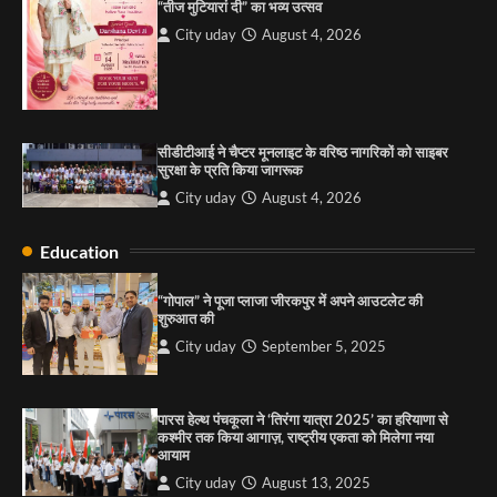
“तीज मुटियारां दी” का भव्य उत्सव
कश्मीर तक किया आगाज़, राष्ट्रीय एकता को मिलेगा नया
आयाम
City uday
August 4, 2026
City uday
August 13, 2025
2
सरकारी आदर्श उच्च विद्यालय, सैक्टर 34-सी, चण्डीगढ़ में
कार्यक्रम आयोजित
सीडीटीआई ने चैप्टर मूनलाइट के वरिष्ठ नागरिकों को साइबर
City uday
August 6, 2025
सुरक्षा के प्रति किया जागरूक
3
City uday
August 4, 2026
Education
राहुल गाँधी ने खाई है वैश्विक मंच पर भारत को कमजोर करने
की कसम: देवशाली
“गोपाल” ने पूजा प्लाजा जीरकपुर में अपने आउटलेट की
शुरुआत की
City uday
August 6, 2025
City uday
September 5, 2025
4
पारस हेल्थ पंचकूला ने ‘तिरंगा यात्रा 2025’ का हरियाणा से
कश्मीर तक किया आगाज़, राष्ट्रीय एकता को मिलेगा नया
आयाम
City uday
August 13, 2025