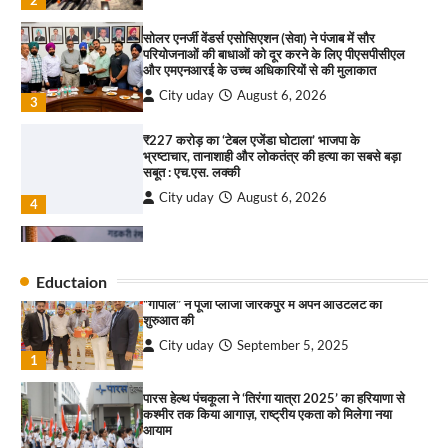
सरकारी आदर्श उच्च विद्यालय, सैक्टर 34-सी, चण्डीगढ़ में
कार्यक्रम आयोजित
सोलर एनर्जी वेंडर्स एसोसिएशन (सेवा) ने पंजाब में सौर
परियोजनाओं की बाधाओं को दूर करने के लिए पीएसपीसीएल
City uday
August 6, 2025
और एमएनआरई के उच्च अधिकारियों से की मुलाकात
3
City uday
August 6, 2026
3
₹227 करोड़ का ‘टेबल एजेंडा घोटाला’ भाजपा के
भ्रष्टाचार, तानाशाही और लोकतंत्र की हत्या का सबसे बड़ा
राहुल गाँधी ने खाई है वैश्विक मंच पर भारत को कमजोर करने
सबूत : एच.एस. लक्की
की कसम: देवशाली
City uday
August 6, 2026
City uday
August 6, 2025
4
इंडियन नेशनल थियेटर द्वारा 9 अगस्त को होगा ‘वर्षा ऋतु
4
संगीत संध्या 2026’ का आयोजन
Eductaion
City uday
August 6, 2026
“गोपाल” ने पूजा प्लाजा जीरकपुर में अपने आउटलेट की
1
शुरुआत की
City uday
September 5, 2025
“वोकल फॉर लोकल” से “लोकल टू ग्लोबल” की ओर भारत
1
का बढ़ता कदम, 12 से 15 अगस्त तक भारत मंडपम में होगा
भव्य भारत व्यापार महोत्सव : हरीश गर्ग
पारस हेल्थ पंचकूला ने ‘तिरंगा यात्रा 2025’ का हरियाणा से
City uday
August 6, 2026
2
कश्मीर तक किया आगाज़, राष्ट्रीय एकता को मिलेगा नया
आयाम