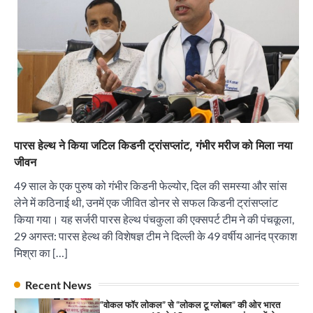
“वोकल फॉर लोकल” से “लोकल टू ग्लोबल” की ओर भारत
का बढ़ता कदम, 12 से 15 अगस्त तक भारत मंडपम में होगा
भव्य भारत व्यापार महोत्सव : हरीश गर्ग
City uday
August 6, 2026
2
सोलर एनर्जी वेंडर्स एसोसिएशन (सेवा) ने पंजाब में सौर
परियोजनाओं की बाधाओं को दूर करने के लिए पीएसपीसीएल
और एमएनआरई के उच्च अधिकारियों से की मुलाकात
City uday
August 6, 2026
3
पारस हेल्थ ने किया जटिल किडनी ट्रांसप्लांट, गंभीर मरीज को मिला नया
₹227 करोड़ का ‘टेबल एजेंडा घोटाला’ भाजपा के
जीवन
भ्रष्टाचार, तानाशाही और लोकतंत्र की हत्या का सबसे बड़ा
सबूत : एच.एस. लक्की
49 साल के एक पुरुष को गंभीर किडनी फेल्योर, दिल की समस्या और सांस
City uday
August 6, 2026
लेने में कठिनाई थी, उनमें एक जीवित डोनर से सफल किडनी ट्रांसप्लांट
4
किया गया। यह सर्जरी पारस हेल्थ पंचकुला की एक्सपर्ट टीम ने की पंचकूला,
29 अगस्त: पारस हेल्थ की विशेषज्ञ टीम ने दिल्ली के 49 वर्षीय आनंद प्रकाश
इंडियन नेशनल थियेटर द्वारा 9 अगस्त को होगा ‘वर्षा ऋतु
संगीत संध्या 2026’ का आयोजन
मिश्रा का […]
City uday
August 6, 2026
1
पारस हेल्थ पंचकूला ने ‘तिरंगा यात्रा 2025’ का हरियाणा से
Recent News
कश्मीर तक किया आगाज़, राष्ट्रीय एकता को मिलेगा नया
“वोकल फॉर लोकल” से “लोकल टू ग्लोबल” की ओर भारत
आयाम