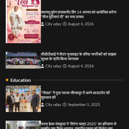
1
तथास्तु वूमेन एम्पावरमेंट विंग 14 अगस्त को आयोजित करेगा
पारस हेल्थ पंचकूला ने ‘तिरंगा यात्रा 2025’ का हरियाणा से
“तीज मुटियारां दी” का भव्य उत्सव
कश्मीर तक किया आगाज़, राष्ट्रीय एकता को मिलेगा नया
आयाम
City uday
August 4, 2026
City uday
August 13, 2025
2
सरकारी आदर्श उच्च विद्यालय, सैक्टर 34-सी, चण्डीगढ़ में
कार्यक्रम आयोजित
सीडीटीआई ने चैप्टर मूनलाइट के वरिष्ठ नागरिकों को साइबर
City uday
August 6, 2025
सुरक्षा के प्रति किया जागरूक
3
City uday
August 4, 2026
Education
राहुल गाँधी ने खाई है वैश्विक मंच पर भारत को कमजोर करने
की कसम: देवशाली
“गोपाल” ने पूजा प्लाजा जीरकपुर में अपने आउटलेट की
शुरुआत की
City uday
August 6, 2025
City uday
September 5, 2025
4
पारस हेल्थ पंचकूला ने ‘तिरंगा यात्रा 2025’ का हरियाणा से
कश्मीर तक किया आगाज़, राष्ट्रीय एकता को मिलेगा नया