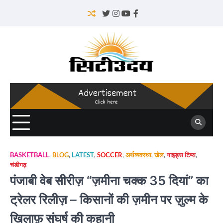
Skip
to
Twitter
Instagram
YouTube
Facebook
content
BASKETBALL
,
BLOG
,
LATEST
,
SOCCER
,
अर्थव्यवस्था
,
खेल
,
गाइड्स टिप्स
,
चंडीगढ़
पंजाबी वेब सीरीज़ “ज़मीना चक्क 35 दियां” का
ट्रेलर रिलीज़ – किसानों की ज़मीन पर ज़ुल्म के
ख़िलाफ़ संघर्ष की कहानी