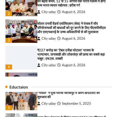
का बढ़ता कदम, 12 से 15 अगस्त तक भारत मंडपम में होगा
City uday
August 13, 2025
भव्य भारत व्यापार महोत्सव : हरीश गर्ग
2
City uday
August 6, 2026
2
सरकारी आदर्श उच्च विद्यालय, सैक्टर 34-सी, चण्डीगढ़ में
कार्यक्रम आयोजित
सोलर एनर्जी वेंडर्स एसोसिएशन (सेवा) ने पंजाब में सौर
परियोजनाओं की बाधाओं को दूर करने के लिए पीएसपीसीएल
City uday
August 6, 2025
और एमएनआरई के उच्च अधिकारियों से की मुलाकात
3
City uday
August 6, 2026
3
₹227 करोड़ का ‘टेबल एजेंडा घोटाला’ भाजपा के
भ्रष्टाचार, तानाशाही और लोकतंत्र की हत्या का सबसे बड़ा
राहुल गाँधी ने खाई है वैश्विक मंच पर भारत को कमजोर करने
सबूत : एच.एस. लक्की
की कसम: देवशाली
City uday
August 6, 2026
City uday
August 6, 2025
4
इंडियन नेशनल थियेटर द्वारा 9 अगस्त को होगा ‘वर्षा ऋतु
4
संगीत संध्या 2026’ का आयोजन
Eductaion
City uday
August 6, 2026
“गोपाल” ने पूजा प्लाजा जीरकपुर में अपने आउटलेट की
1
शुरुआत की
City uday
September 5, 2025
“वोकल फॉर लोकल” से “लोकल टू ग्लोबल” की ओर भारत
1
का बढ़ता कदम, 12 से 15 अगस्त तक भारत मंडपम में होगा
भव्य भारत व्यापार महोत्सव : हरीश गर्ग