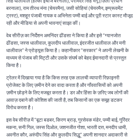
सिंह धालीवाल (हल्का इंचार्ज बरनाला), परमिंदर सिंह भंगू (ज़िला प्रधान
बरनाला), राम तीरथ मंना (चेयरमैन), जसी सोहियां (चेयरमैन, इम्प्रूवमेंट
ट्रस्ट), मशहूर पंजाबी गायक व अभिनेता पम्मी बाई और पूरी स्टार कास्ट मौजूद
रही और मीडिया से अपनी भावनाएं साझा कीं।
वेब सीरीज़ का निर्देशन अमनिंदर ढींडसा ने किया है और इसे “ग्यानजोत
ढींडसा, जस्स धालीवाल, कुलदीप धालीवाल, इंदरजीत धालीवाल और मनी
धालीवाल” ने प्रोड्यूस किया है। कहानीकार “सरकार” ने अपनी लेखनी के
माध्यम से पंजाब की मिट्टी और उसके संघर्ष को बेहद ईमानदारी से प्रस्तुत
किया है।
ट्रेलर में दिखाया गया है कि किस तरह एक लालची व्यापारी रिफ़ाइनरी
प्रोजेक्ट के लिए ज़मीन देने का वादा करता है और गाँववासियों को अपनी
ज़मीन छोड़ने के लिए मजबूर करता है। डर और हिंसा के ज़रिए जब लोगों की
आवाज़ दबाने की कोशिश की जाती है, तब किसानों का एक समूह डटकर
विरोध करता है।
इस वेब सीरीज़ में “बूटा बडबर, किरण ब्राड़, गुरसेवक मंडेर, पम्मी बाई, गुरिंदर
मकना, सनी गिल, जस्स दिओल, जशनजीत गोशा, भारती दत्त, मनदीप धामी,
अवनीत कौर, अरुंदीप सिंह और कुलदीप सिद्धू” अपनी शानदार अदाकारी से