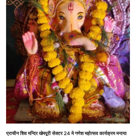
“वोकल फॉर लोकल” से “लोकल टू ग्लोबल” की ओर भारत
का बढ़ता कदम, 12 से 15 अगस्त तक भारत मंडपम में होगा
भव्य भारत व्यापार महोत्सव : हरीश गर्ग
City uday
August 6, 2026
2
सोलर एनर्जी वेंडर्स एसोसिएशन (सेवा) ने पंजाब में सौर
परियोजनाओं की बाधाओं को दूर करने के लिए पीएसपीसीएल
और एमएनआरई के उच्च अधिकारियों से की मुलाकात
City uday
August 6, 2026
3
₹227 करोड़ का ‘टेबल एजेंडा घोटाला’ भाजपा के
प्राचीन शिव मन्दिर खेमपूरी सेक्टर 24 मे गणेश महोत्सव कार्यक्रम मनाया