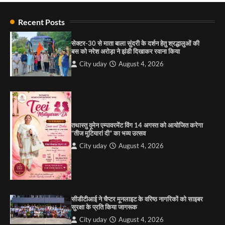
राहुल गाँधी ने खाई है वैश्विक मंच पर भारत को कमजोर करने
की कसम: देवशाली
Recent Posts
City uday
August 6, 2025
सेक्टर-30 से माता बाला सुंदरी के दर्शन हेतु श्रद्धालुओं की
बस को नरेश अरोड़ा ने झंडी दिखाकर रवाना किया
4
City uday
August 4, 2026
“गोपाल” ने पूजा प्लाजा जीरकपुर में अपने आउटलेट की
शुरुआत की
City uday
September 5, 2025
1
तथास्तु वूमेन एम्पावरमेंट विंग 14 अगस्त को आयोजित करेगा
पारस हेल्थ पंचकूला ने ‘तिरंगा यात्रा 2025’ का हरियाणा से
“तीज मुटियारां दी” का भव्य उत्सव
कश्मीर तक किया आगाज़, राष्ट्रीय एकता को मिलेगा नया
आयाम
City uday
August 4, 2026
City uday
August 13, 2025
2
सरकारी आदर्श उच्च विद्यालय, सैक्टर 34-सी, चण्डीगढ़ में
कार्यक्रम आयोजित
सीडीटीआई ने चैप्टर मूनलाइट के वरिष्ठ नागरिकों को साइबर
City uday
August 6, 2025
सुरक्षा के प्रति किया जागरूक
3
City uday
August 4, 2026