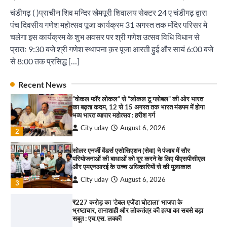
भ्रष्टाचार, तानाशाही और लोकतंत्र की हत्या का सबसे बड़ा
सबूत : एच.एस. लक्की
चंडीगढ़ ( )प्राचीन शिव मन्दिर खेमपूरी शिवालय सेक्टर 24 ए चंडीगढ़ द्वारा
City uday
August 6, 2026
पंच दिवसीय गणेश महोत्सव पूजा कार्यक्रम 31 अगस्त तक मंदिर परिसर मे
4
चलेगा इस कार्यक्रम के शुभ अवसर पर श्री गणेश उत्सव विधि विधान से
प्रातः 9:30 बजे श्री गणेश स्थापना क़र पूजा आरती हुई और सायं 6:00 बजे
इंडियन नेशनल थियेटर द्वारा 9 अगस्त को होगा ‘वर्षा ऋतु
संगीत संध्या 2026’ का आयोजन
से 8:00 तक प्रसिद्ध […]
City uday
August 6, 2026
1
पारस हेल्थ पंचकूला ने ‘तिरंगा यात्रा 2025’ का हरियाणा से
Recent News
कश्मीर तक किया आगाज़, राष्ट्रीय एकता को मिलेगा नया
“वोकल फॉर लोकल” से “लोकल टू ग्लोबल” की ओर भारत
आयाम
का बढ़ता कदम, 12 से 15 अगस्त तक भारत मंडपम में होगा
City uday
August 13, 2025
भव्य भारत व्यापार महोत्सव : हरीश गर्ग
2
City uday
August 6, 2026
2
सरकारी आदर्श उच्च विद्यालय, सैक्टर 34-सी, चण्डीगढ़ में
कार्यक्रम आयोजित
सोलर एनर्जी वेंडर्स एसोसिएशन (सेवा) ने पंजाब में सौर
परियोजनाओं की बाधाओं को दूर करने के लिए पीएसपीसीएल
City uday
August 6, 2025
और एमएनआरई के उच्च अधिकारियों से की मुलाकात
3
City uday
August 6, 2026
3
₹227 करोड़ का ‘टेबल एजेंडा घोटाला’ भाजपा के
भ्रष्टाचार, तानाशाही और लोकतंत्र की हत्या का सबसे बड़ा
राहुल गाँधी ने खाई है वैश्विक मंच पर भारत को कमजोर करने
सबूत : एच.एस. लक्की
की कसम: देवशाली