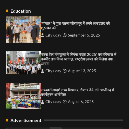
Education
राहुल गाँधी ने खाई है वैश्विक मंच पर भारत को कमजोर करने
की कसम: देवशाली
“गोपाल” ने पूजा प्लाजा जीरकपुर में अपने आउटलेट की
शुरुआत की
City uday
August 6, 2025
City uday
September 5, 2025
4
पारस हेल्थ पंचकूला ने ‘तिरंगा यात्रा 2025’ का हरियाणा से
कश्मीर तक किया आगाज़, राष्ट्रीय एकता को मिलेगा नया
आयाम
City uday
August 13, 2025
सरकारी आदर्श उच्च विद्यालय, सैक्टर 34-सी, चण्डीगढ़ में
कार्यक्रम आयोजित
City uday
August 6, 2025
Advertisement