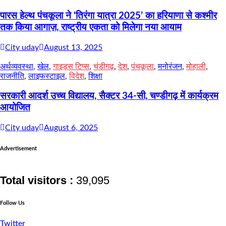
पारस हेल्थ पंचकूला ने ‘तिरंगा यात्रा 2025’ का हरियाणा से कश्मीर
तक किया आगाज़, राष्ट्रीय एकता को मिलेगा नया आयाम
City uday
August 13, 2025
अर्थव्यवस्था
,
खेल
,
गाइड्स टिप्स
,
चंडीगढ़
,
देश
,
पंचकूला
,
मनोरंजन
,
मोहाली
,
राजनीति
,
लाइफस्टाइल
,
विदेश
,
शिक्षा
सरकारी आदर्श उच्च विद्यालय, सैक्टर 34-सी, चण्डीगढ़ में कार्यक्रम
आयोजित
City uday
August 6, 2025
Advertisement
Total visitors :
39,095
Follow Us
Twitter