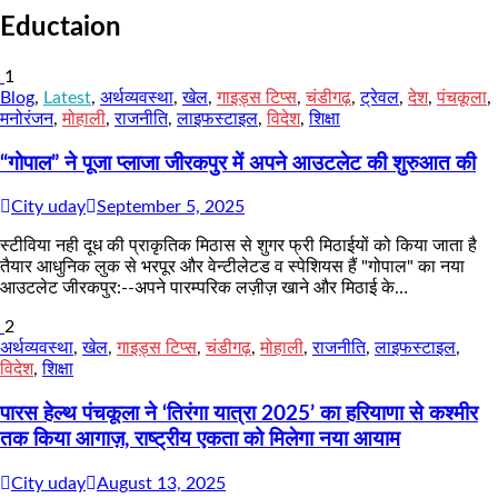
Eductaion
1
Blog
,
Latest
,
अर्थव्यवस्था
,
खेल
,
गाइड्स टिप्स
,
चंडीगढ़
,
ट्रेवल
,
देश
,
पंचकूला
,
मनोरंजन
,
मोहाली
,
राजनीति
,
लाइफस्टाइल
,
विदेश
,
शिक्षा
“गोपाल” ने पूजा प्लाजा जीरकपुर में अपने आउटलेट की शुरुआत की
City uday
September 5, 2025
स्टीविया नही दूध की प्राकृतिक मिठास से शुगर फ्री मिठाईयों को किया जाता है
तैयार आधुनिक लुक से भरपूर और वेन्टीलेटड व स्पेशियस हैं "गोपाल" का नया
आउटलेट जीरकपुर:--अपने पारम्परिक लज़ीज़ खाने और मिठाई के…
2
अर्थव्यवस्था
,
खेल
,
गाइड्स टिप्स
,
चंडीगढ़
,
मोहाली
,
राजनीति
,
लाइफस्टाइल
,
विदेश
,
शिक्षा
पारस हेल्थ पंचकूला ने ‘तिरंगा यात्रा 2025’ का हरियाणा से कश्मीर
तक किया आगाज़, राष्ट्रीय एकता को मिलेगा नया आयाम
City uday
August 13, 2025