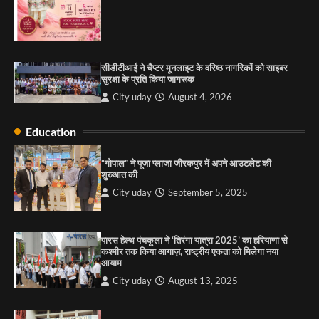
City uday
August 6, 2025
3
सीडीटीआई ने चैप्टर मूनलाइट के वरिष्ठ नागरिकों को साइबर
राहुल गाँधी ने खाई है वैश्विक मंच पर भारत को कमजोर करने
सुरक्षा के प्रति किया जागरूक
की कसम: देवशाली
City uday
August 4, 2026
City uday
August 6, 2025
Education
4
“गोपाल” ने पूजा प्लाजा जीरकपुर में अपने आउटलेट की
शुरुआत की
City uday
September 5, 2025
पारस हेल्थ पंचकूला ने ‘तिरंगा यात्रा 2025’ का हरियाणा से
कश्मीर तक किया आगाज़, राष्ट्रीय एकता को मिलेगा नया
आयाम
City uday
August 13, 2025