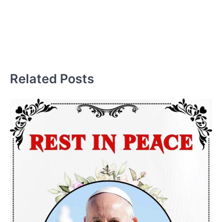
औ
पे
आव
Related Posts