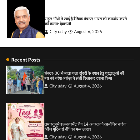
City uday
August 6, 2026
4
राहुल गाँधी ने खाई है वैश्विक मंच पर भारत को कमजोर करने
की कसम: देवशाली
City uday
August 6, 2025
4
Recent Posts
“गोपाल” ने पूजा प्लाजा जीरकपुर में अपने आउटलेट की
शुरुआत की
सेक्टर-30 से माता बाला सुंदरी के दर्शन हेतु श्रद्धालुओं की
City uday
September 5, 2025
बस को नरेश अरोड़ा ने झंडी दिखाकर रवाना किया
1
City uday
August 4, 2026
पारस हेल्थ पंचकूला ने ‘तिरंगा यात्रा 2025’ का हरियाणा से
कश्मीर तक किया आगाज़, राष्ट्रीय एकता को मिलेगा नया
आयाम
City uday
August 13, 2025
2
तथास्तु वूमेन एम्पावरमेंट विंग 14 अगस्त को आयोजित करेगा
सरकारी आदर्श उच्च विद्यालय, सैक्टर 34-सी, चण्डीगढ़ में
“तीज मुटियारां दी” का भव्य उत्सव
कार्यक्रम आयोजित
City uday
August 4, 2026