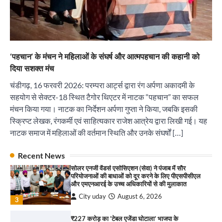
₹227 करोड़ का ‘टेबल एजेंडा घोटाला’ भाजपा के
भ्रष्टाचार, तानाशाही और लोकतंत्र की हत्या का सबसे बड़ा
सबूत : एच.एस. लक्की
City uday
August 6, 2026
4
‘पहचान’ के मंचन ने महिलाओं के संघर्ष और आत्मपहचान की कहानी को
दिया सशक्त मंच
इंडियन नेशनल थियेटर द्वारा 9 अगस्त को होगा ‘वर्षा ऋतु
संगीत संध्या 2026’ का आयोजन
चंडीगढ़, 16 फरवरी 2026: परम्परा आर्ट्स द्वारा रंग अर्पणा अकादमी के
City uday
August 6, 2026
सहयोग से सेक्टर-18 स्थित टैगोर थिएटर में नाटक “पहचान” का सफल
1
पारस हेल्थ पंचकूला ने ‘तिरंगा यात्रा 2025’ का हरियाणा से
मंचन किया गया। नाटक का निर्देशन अर्पणा गुप्ता ने किया, जबकि इसकी
कश्मीर तक किया आगाज़, राष्ट्रीय एकता को मिलेगा नया
“वोकल फॉर लोकल” से “लोकल टू ग्लोबल” की ओर भारत
आयाम
स्क्रिप्ट लेखक, रंगकर्मी एवं साहित्यकार राजेश आत्रेय द्वारा लिखी गई। यह
का बढ़ता कदम, 12 से 15 अगस्त तक भारत मंडपम में होगा
City uday
August 13, 2025
नाटक समाज में महिलाओं की वर्तमान स्थिति और उनके संघर्षों […]
भव्य भारत व्यापार महोत्सव : हरीश गर्ग
2
City uday
August 6, 2026
2
Recent News
सरकारी आदर्श उच्च विद्यालय, सैक्टर 34-सी, चण्डीगढ़ में
कार्यक्रम आयोजित
सोलर एनर्जी वेंडर्स एसोसिएशन (सेवा) ने पंजाब में सौर
परियोजनाओं की बाधाओं को दूर करने के लिए पीएसपीसीएल
City uday
August 6, 2025
और एमएनआरई के उच्च अधिकारियों से की मुलाकात
3
City uday
August 6, 2026
3
₹227 करोड़ का ‘टेबल एजेंडा घोटाला’ भाजपा के