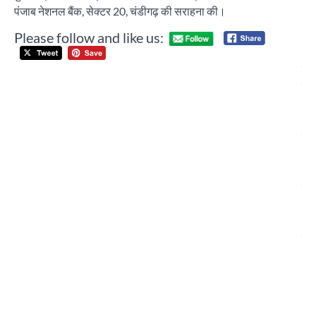
पंजाब नेशनल बैंक, सेक्टर 20, चंडीगढ़ की सराहना की।
Please follow and like us:
Post
रा
navigation
जा
ने
छह
जात
आरक
अपन
तोड़
खा
सर्
महा
आ
इं