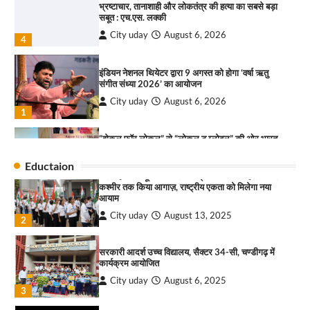
भ्रष्टाचार, तानाशाही और लोकतंत्र की हत्या का सबसे बड़ा
राहुल गाँधी ने खाई है वैश्विक मंच पर भारत को कमजोर करने
सबूत : एच.एस. लक्की
की कसम: देवशाली
City uday
August 6, 2026
City uday
August 6, 2025
4
इंडियन नेशनल थियेटर द्वारा 9 अगस्त को होगा ‘वर्षा ऋतु
4
संगीत संध्या 2026’ का आयोजन
City uday
August 6, 2026
“गोपाल” ने पूजा प्लाजा जीरकपुर में अपने आउटलेट की
1
शुरुआत की
“वोकल फॉर लोकल” से “लोकल टू ग्लोबल” की ओर भारत
City uday
September 5, 2025
1
का बढ़ता कदम, 12 से 15 अगस्त तक भारत मंडपम में होगा
भव्य भारत व्यापार महोत्सव : हरीश गर्ग
Eductaion
पारस हेल्थ पंचकूला ने ‘तिरंगा यात्रा 2025’ का हरियाणा से
City uday
August 6, 2026
2
कश्मीर तक किया आगाज़, राष्ट्रीय एकता को मिलेगा नया
आयाम
सोलर एनर्जी वेंडर्स एसोसिएशन (सेवा) ने पंजाब में सौर
City uday
August 13, 2025
2
परियोजनाओं की बाधाओं को दूर करने के लिए पीएसपीसीएल
और एमएनआरई के उच्च अधिकारियों से की मुलाकात
City uday
August 6, 2026
सरकारी आदर्श उच्च विद्यालय, सैक्टर 34-सी, चण्डीगढ़ में
3
कार्यक्रम आयोजित
₹227 करोड़ का ‘टेबल एजेंडा घोटाला’ भाजपा के
City uday
August 6, 2025
3
भ्रष्टाचार, तानाशाही और लोकतंत्र की हत्या का सबसे बड़ा
सबूत : एच.एस. लक्की