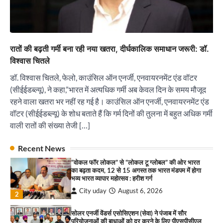
सोलर एनर्जी वेंडर्स एसोसिएशन (सेवा) ने पंजाब में सौर
परियोजनाओं की बाधाओं को दूर करने के लिए पीएसपीसीएल
और एमएनआरई के उच्च अधिकारियों से की मुलाकात
City uday
August 6, 2026
3
रातों की बढ़ती गर्मी बना रही नया खतरा, दीर्घकालिक समाधान जरूरी: डॉ.
₹227 करोड़ का ‘टेबल एजेंडा घोटाला’ भाजपा के
विश्वास चितले
भ्रष्टाचार, तानाशाही और लोकतंत्र की हत्या का सबसे बड़ा
सबूत : एच.एस. लक्की
डॉ. विश्वास चितले, फेलो, काउंसिल ऑन एनर्जी, एनवायरनमेंट एंड वॉटर
City uday
August 6, 2026
(सीईईडब्ल्यू), ने कहा,”भारत में अत्यधिक गर्मी अब केवल दिन के समय मौजूद
4
रहने वाला खतरा भर नहीं रह गई है। काउंसिल ऑन एनर्जी, एनवायरनमेंट एंड
वॉटर (सीईईडब्ल्यू) के शोध बताते हैं कि गर्म दिनों की तुलना में बहुत अधिक गर्मी
इंडियन नेशनल थियेटर द्वारा 9 अगस्त को होगा ‘वर्षा ऋतु
संगीत संध्या 2026’ का आयोजन
वाली रातों की संख्या तेजी […]
City uday
August 6, 2026
1
पारस हेल्थ पंचकूला ने ‘तिरंगा यात्रा 2025’ का हरियाणा से
Recent News
कश्मीर तक किया आगाज़, राष्ट्रीय एकता को मिलेगा नया
“वोकल फॉर लोकल” से “लोकल टू ग्लोबल” की ओर भारत
आयाम
का बढ़ता कदम, 12 से 15 अगस्त तक भारत मंडपम में होगा
City uday
August 13, 2025
भव्य भारत व्यापार महोत्सव : हरीश गर्ग
2
City uday
August 6, 2026
2
सरकारी आदर्श उच्च विद्यालय, सैक्टर 34-सी, चण्डीगढ़ में
कार्यक्रम आयोजित
सोलर एनर्जी वेंडर्स एसोसिएशन (सेवा) ने पंजाब में सौर
परियोजनाओं की बाधाओं को दूर करने के लिए पीएसपीसीएल
City uday
August 6, 2025