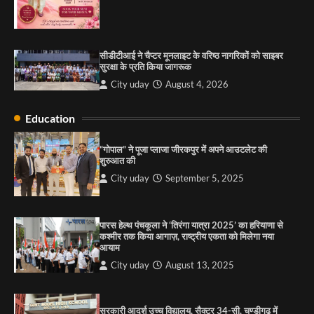
2
सरकारी आदर्श उच्च विद्यालय, सैक्टर 34-सी, चण्डीगढ़ में
कार्यक्रम आयोजित
सीडीटीआई ने चैप्टर मूनलाइट के वरिष्ठ नागरिकों को साइबर
City uday
August 6, 2025
सुरक्षा के प्रति किया जागरूक
3
City uday
August 4, 2026
Education
राहुल गाँधी ने खाई है वैश्विक मंच पर भारत को कमजोर करने
की कसम: देवशाली
“गोपाल” ने पूजा प्लाजा जीरकपुर में अपने आउटलेट की
शुरुआत की
City uday
August 6, 2025
City uday
September 5, 2025
4
पारस हेल्थ पंचकूला ने ‘तिरंगा यात्रा 2025’ का हरियाणा से
कश्मीर तक किया आगाज़, राष्ट्रीय एकता को मिलेगा नया
आयाम
City uday
August 13, 2025
सरकारी आदर्श उच्च विद्यालय, सैक्टर 34-सी, चण्डीगढ़ में