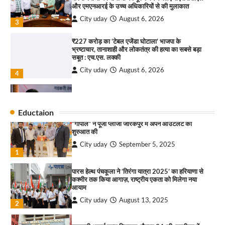
और एमएनआरई के उच्च अधिकारियों से की मुलाकात
3
City uday
August 6, 2026
3
₹227 करोड़ का ‘टेबल एजेंडा घोटाला’ भाजपा के
भ्रष्टाचार, तानाशाही और लोकतंत्र की हत्या का सबसे बड़ा
राहुल गाँधी ने खाई है वैश्विक मंच पर भारत को कमजोर करने
सबूत : एच.एस. लक्की
की कसम: देवशाली
City uday
August 6, 2026
City uday
August 6, 2025
4
इंडियन नेशनल थियेटर द्वारा 9 अगस्त को होगा ‘वर्षा ऋतु
4
संगीत संध्या 2026’ का आयोजन
Eductaion
City uday
August 6, 2026
“गोपाल” ने पूजा प्लाजा जीरकपुर में अपने आउटलेट की
1
शुरुआत की
City uday
September 5, 2025
“वोकल फॉर लोकल” से “लोकल टू ग्लोबल” की ओर भारत
1
का बढ़ता कदम, 12 से 15 अगस्त तक भारत मंडपम में होगा
भव्य भारत व्यापार महोत्सव : हरीश गर्ग
पारस हेल्थ पंचकूला ने ‘तिरंगा यात्रा 2025’ का हरियाणा से
City uday
August 6, 2026
2
कश्मीर तक किया आगाज़, राष्ट्रीय एकता को मिलेगा नया
आयाम
सोलर एनर्जी वेंडर्स एसोसिएशन (सेवा) ने पंजाब में सौर
City uday
August 13, 2025
2
परियोजनाओं की बाधाओं को दूर करने के लिए पीएसपीसीएल
और एमएनआरई के उच्च अधिकारियों से की मुलाकात
City uday
August 6, 2026