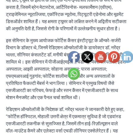
करता है, जिसमें ब्रेन मेटास्टेस, आर्टिरिवनोस- मलफार्मेशन (एवीएम),
ट्राइजेमिनल न्यूराल्जिया, एकॉस्टिक न्यूरोमा, पिट्यूटरी एडेनोमा और मूवमेंट
डिसऑर्डर शामिल हैं। यह क्षमता ट्यूमर को लक्षित करने में अद्वितीय सटीकता
की अनुमति देती है, जिससे रोगी के परिणामों में उल्लेखनीय सुधार होता है।
इस सेमिनार के मुख्य आयोजक फोर्टिस कैंसर इंस्टीट्यूट के ऑन्को-सर्जरी
विभाग के डॉक्टर थे, जिनमें रेडिएशन ऑन्कोलॉजी के डायरेक्टर डॉ. नरेंद्र
भल्ला, सीनियर कंसलटेंट डॉ. मनीषी बंसल और कंसलटेंट डॉ. अभिषेक पुरी
शामिल थे। इस सेमिनार में पीजीआईएमईआर, चंडीगढ़; मैक्स अस्पताल; इंडस
अस्पताल; आइवी अस्पताल; सोहाना अस्पताल; पारस अस्पताल;
एफएमआरआई गुड़गांव; फोर्टिस शालीमार बाग; और अन्य अस्पतालों के
प्रतिष्ठित फैकल्टी मेंबर्स ने भाग लिया। सेमिनार में प्रमुख विषयों जैसे
एसजीआरटी का परिचय, फेफड़े और स्तन कैंसर में एसजीआरटी के साथ
मोशन मैनजमेंट और एक पैनल चर्चा शामिल थी।
रेडिएशन ऑन्कोलॉजी के निदेशक डॉ. नरेंद्र भल्ला ने जानकारी देते हुए कहा,
“फोर्टिस हॉस्पिटल, मोहाली उत्तरी क्षेत्र में एकमात्र सुविधा है जो एडवांस्ड
एसजीआरटी तकनीक से सुसज्जित है, जिसमें तीन हाई-रिज़ॉल्यूशन वाले
वॉल-माउंटेड कैमरे और एलेक्टा वर्सा एचडी लीनियर एक्सेलेरेटर हैं। यह