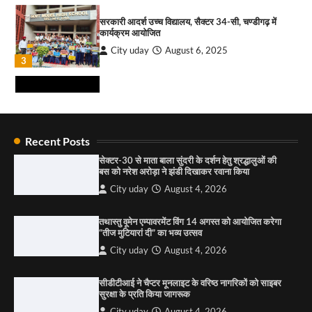
City uday
August 6, 2026
सरकारी आदर्श उच्च विद्यालय, सैक्टर 34-सी, चण्डीगढ़ में
3
कार्यक्रम आयोजित
City uday
August 6, 2025
₹227 करोड़ का ‘टेबल एजेंडा घोटाला’ भाजपा के
3
भ्रष्टाचार, तानाशाही और लोकतंत्र की हत्या का सबसे बड़ा
सबूत : एच.एस. लक्की
City uday
August 6, 2026
4
राहुल गाँधी ने खाई है वैश्विक मंच पर भारत को कमजोर करने
की कसम: देवशाली
Recent Posts
City uday
August 6, 2025
सेक्टर-30 से माता बाला सुंदरी के दर्शन हेतु श्रद्धालुओं की
बस को नरेश अरोड़ा ने झंडी दिखाकर रवाना किया
4
City uday
August 4, 2026
“गोपाल” ने पूजा प्लाजा जीरकपुर में अपने आउटलेट की
तथास्तु वूमेन एम्पावरमेंट विंग 14 अगस्त को आयोजित करेगा
शुरुआत की
“तीज मुटियारां दी” का भव्य उत्सव
City uday
September 5, 2025
City uday
August 4, 2026
1
सीडीटीआई ने चैप्टर मूनलाइट के वरिष्ठ नागरिकों को साइबर
पारस हेल्थ पंचकूला ने ‘तिरंगा यात्रा 2025’ का हरियाणा से
सुरक्षा के प्रति किया जागरूक
कश्मीर तक किया आगाज़, राष्ट्रीय एकता को मिलेगा नया
आयाम
City uday
August 4, 2026