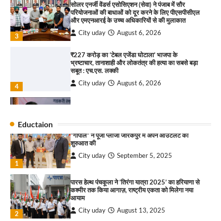
सोलर एनर्जी वेंडर्स एसोसिएशन (सेवा) ने पंजाब में सौर
परियोजनाओं की बाधाओं को दूर करने के लिए पीएसपीसीएल
City uday
August 6, 2025
और एमएनआरई के उच्च अधिकारियों से की मुलाकात
3
City uday
August 6, 2026
3
₹227 करोड़ का ‘टेबल एजेंडा घोटाला’ भाजपा के
भ्रष्टाचार, तानाशाही और लोकतंत्र की हत्या का सबसे बड़ा
राहुल गाँधी ने खाई है वैश्विक मंच पर भारत को कमजोर करने
सबूत : एच.एस. लक्की
की कसम: देवशाली
City uday
August 6, 2026
City uday
August 6, 2025
4
इंडियन नेशनल थियेटर द्वारा 9 अगस्त को होगा ‘वर्षा ऋतु
4
संगीत संध्या 2026’ का आयोजन
Eductaion
City uday
August 6, 2026
“गोपाल” ने पूजा प्लाजा जीरकपुर में अपने आउटलेट की
1
शुरुआत की
City uday
September 5, 2025
“वोकल फॉर लोकल” से “लोकल टू ग्लोबल” की ओर भारत
1
का बढ़ता कदम, 12 से 15 अगस्त तक भारत मंडपम में होगा
भव्य भारत व्यापार महोत्सव : हरीश गर्ग
पारस हेल्थ पंचकूला ने ‘तिरंगा यात्रा 2025’ का हरियाणा से
City uday
August 6, 2026
2
कश्मीर तक किया आगाज़, राष्ट्रीय एकता को मिलेगा नया
आयाम
सोलर एनर्जी वेंडर्स एसोसिएशन (सेवा) ने पंजाब में सौर
City uday
August 13, 2025
2
परियोजनाओं की बाधाओं को दूर करने के लिए पीएसपीसीएल
और एमएनआरई के उच्च अधिकारियों से की मुलाकात