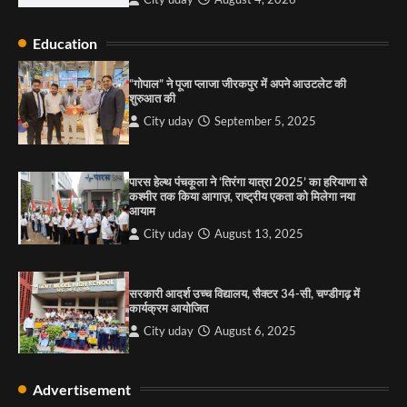
City uday
August 13, 2025
2
Education
सरकारी आदर्श उच्च विद्यालय, सैक्टर 34-सी, चण्डीगढ़ में
कार्यक्रम आयोजित
“गोपाल” ने पूजा प्लाजा जीरकपुर में अपने आउटलेट की
शुरुआत की
City uday
August 6, 2025
3
City uday
September 5, 2025
पारस हेल्थ पंचकूला ने ‘तिरंगा यात्रा 2025’ का हरियाणा से
राहुल गाँधी ने खाई है वैश्विक मंच पर भारत को कमजोर करने
कश्मीर तक किया आगाज़, राष्ट्रीय एकता को मिलेगा नया
की कसम: देवशाली
आयाम
City uday
August 6, 2025
City uday
August 13, 2025
4
सरकारी आदर्श उच्च विद्यालय, सैक्टर 34-सी, चण्डीगढ़ में
कार्यक्रम आयोजित
City uday
August 6, 2025
Advertisement