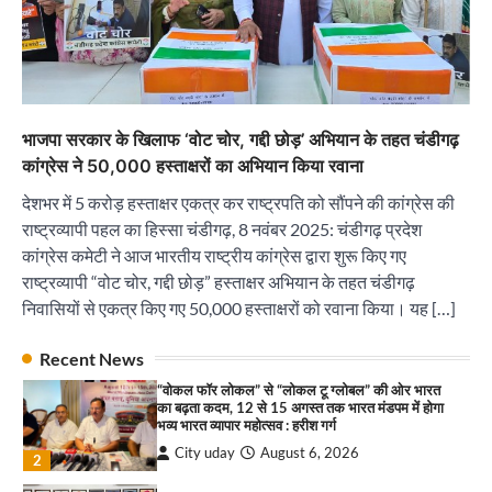
2
सोलर एनर्जी वेंडर्स एसोसिएशन (सेवा) ने पंजाब में सौर
परियोजनाओं की बाधाओं को दूर करने के लिए पीएसपीसीएल
और एमएनआरई के उच्च अधिकारियों से की मुलाकात
City uday
August 6, 2026
3
भाजपा सरकार के खिलाफ ‘वोट चोर, गद्दी छोड़’ अभियान के तहत चंडीगढ़
₹227 करोड़ का ‘टेबल एजेंडा घोटाला’ भाजपा के
कांग्रेस ने 50,000 हस्ताक्षरों का अभियान किया रवाना
भ्रष्टाचार, तानाशाही और लोकतंत्र की हत्या का सबसे बड़ा
सबूत : एच.एस. लक्की
देशभर में 5 करोड़ हस्ताक्षर एकत्र कर राष्ट्रपति को सौंपने की कांग्रेस की
City uday
August 6, 2026
4
राष्ट्रव्यापी पहल का हिस्सा चंडीगढ़, 8 नवंबर 2025: चंडीगढ़ प्रदेश
कांग्रेस कमेटी ने आज भारतीय राष्ट्रीय कांग्रेस द्वारा शुरू किए गए
इंडियन नेशनल थियेटर द्वारा 9 अगस्त को होगा ‘वर्षा ऋतु
राष्ट्रव्यापी “वोट चोर, गद्दी छोड़” हस्ताक्षर अभियान के तहत चंडीगढ़
संगीत संध्या 2026’ का आयोजन
निवासियों से एकत्र किए गए 50,000 हस्ताक्षरों को रवाना किया। यह […]
City uday
August 6, 2026
1
पारस हेल्थ पंचकूला ने ‘तिरंगा यात्रा 2025’ का हरियाणा से
Recent News
कश्मीर तक किया आगाज़, राष्ट्रीय एकता को मिलेगा नया
“वोकल फॉर लोकल” से “लोकल टू ग्लोबल” की ओर भारत
आयाम
का बढ़ता कदम, 12 से 15 अगस्त तक भारत मंडपम में होगा
City uday
August 13, 2025
भव्य भारत व्यापार महोत्सव : हरीश गर्ग
2
City uday
August 6, 2026
2
सरकारी आदर्श उच्च विद्यालय, सैक्टर 34-सी, चण्डीगढ़ में
कार्यक्रम आयोजित