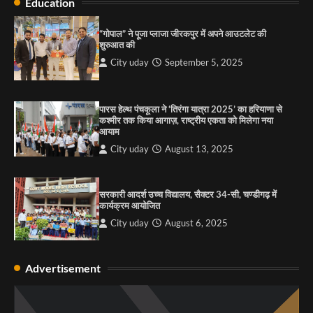
Education
राहुल गाँधी ने खाई है वैश्विक मंच पर भारत को कमजोर करने
की कसम: देवशाली
“गोपाल” ने पूजा प्लाजा जीरकपुर में अपने आउटलेट की
शुरुआत की
City uday
August 6, 2025
City uday
September 5, 2025
4
पारस हेल्थ पंचकूला ने ‘तिरंगा यात्रा 2025’ का हरियाणा से
कश्मीर तक किया आगाज़, राष्ट्रीय एकता को मिलेगा नया
आयाम
City uday
August 13, 2025
सरकारी आदर्श उच्च विद्यालय, सैक्टर 34-सी, चण्डीगढ़ में
कार्यक्रम आयोजित
City uday
August 6, 2025
Advertisement