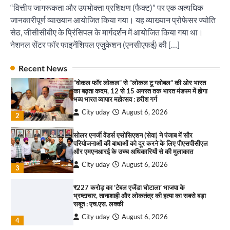
City uday
August 6, 2026
“वित्तीय जागरूकता और उपभोक्ता प्रशिक्षण (फैक्ट)” पर एक अत्यधिक
1
जानकारीपूर्ण व्याख्यान आयोजित किया गया। यह व्याख्यान प्रोफेसर ज्योति
“वोकल फॉर लोकल” से “लोकल टू ग्लोबल” की ओर भारत
सेठ, जीसीसीबीए के प्रिंसिपल के मार्गदर्शन में आयोजित किया गया था।
का बढ़ता कदम, 12 से 15 अगस्त तक भारत मंडपम में होगा
नेशनल सेंटर फॉर फाइनेंशियल एजुकेशन (एनसीएफई) की […]
भव्य भारत व्यापार महोत्सव : हरीश गर्ग
City uday
August 6, 2026
2
पारस हेल्थ पंचकूला ने ‘तिरंगा यात्रा 2025’ का हरियाणा से
Recent News
कश्मीर तक किया आगाज़, राष्ट्रीय एकता को मिलेगा नया
सोलर एनर्जी वेंडर्स एसोसिएशन (सेवा) ने पंजाब में सौर
आयाम
परियोजनाओं की बाधाओं को दूर करने के लिए पीएसपीसीएल
City uday
August 13, 2025
और एमएनआरई के उच्च अधिकारियों से की मुलाकात
2
City uday
August 6, 2026
3
सरकारी आदर्श उच्च विद्यालय, सैक्टर 34-सी, चण्डीगढ़ में
कार्यक्रम आयोजित
₹227 करोड़ का ‘टेबल एजेंडा घोटाला’ भाजपा के
भ्रष्टाचार, तानाशाही और लोकतंत्र की हत्या का सबसे बड़ा
City uday
August 6, 2025
सबूत : एच.एस. लक्की
3
City uday
August 6, 2026
4
इंडियन नेशनल थियेटर द्वारा 9 अगस्त को होगा ‘वर्षा ऋतु
राहुल गाँधी ने खाई है वैश्विक मंच पर भारत को कमजोर करने
संगीत संध्या 2026’ का आयोजन
की कसम: देवशाली
City uday
August 6, 2026
City uday
August 6, 2025
1