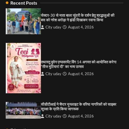
Recent Posts
City uday
August 6, 2025
सेक्टर-30 से माता बाला सुंदरी के दर्शन हेतु श्रद्धालुओं की
बस को नरेश अरोड़ा ने झंडी दिखाकर रवाना किया
4
City uday
August 4, 2026
“गोपाल” ने पूजा प्लाजा जीरकपुर में अपने आउटलेट की
शुरुआत की
City uday
September 5, 2025
1
तथास्तु वूमेन एम्पावरमेंट विंग 14 अगस्त को आयोजित करेगा
पारस हेल्थ पंचकूला ने ‘तिरंगा यात्रा 2025’ का हरियाणा से
“तीज मुटियारां दी” का भव्य उत्सव
कश्मीर तक किया आगाज़, राष्ट्रीय एकता को मिलेगा नया
आयाम
City uday
August 4, 2026
City uday
August 13, 2025
2
सरकारी आदर्श उच्च विद्यालय, सैक्टर 34-सी, चण्डीगढ़ में
कार्यक्रम आयोजित
सीडीटीआई ने चैप्टर मूनलाइट के वरिष्ठ नागरिकों को साइबर
City uday
August 6, 2025
सुरक्षा के प्रति किया जागरूक
3
City uday
August 4, 2026