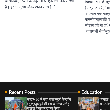
अधिनियम, 1961 के तहत गठित एक वैधानिक संस्था
हिताक्षी शर्मा की 
है। इसका मुख्य उद्देश्य अपने साथ […]
(यात्रा डायरी)” 
प्रेरणादायक यात्रा
माननीय कुलपति प्रो
सोशल वर्क के डॉ. 
“वाराणसी से गौमु
Recent Posts
Education
सेक्टर-30 से माता बाला सुंदरी के दर्शन
“गोपाल” न
हेतु श्रद्धालुओं की बस को नरेश अरोड़ा
आउटलेट
ने झंडी दिखाकर रवाना किया