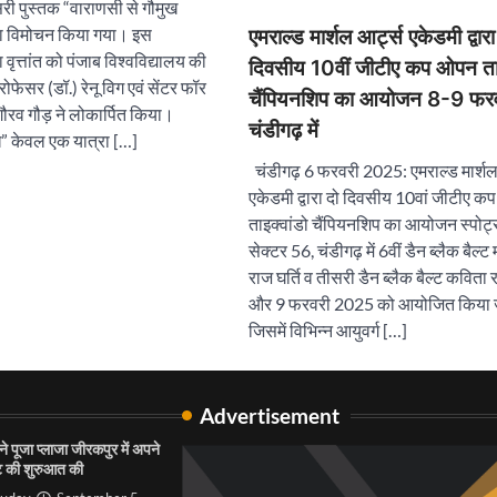
दूसरी पुस्तक “वाराणसी से गौमुख
का विमोचन किया गया। इस
एमराल्ड मार्शल आर्ट्स एकेडमी द्वारा
 वृत्तांत को पंजाब विश्वविद्यालय की
दिवसीय 10वीं जीटीए कप ओपन ताइ
फेसर (डॉ.) रेनू विग एवं सेंटर फॉर
चैंपियनशिप का आयोजन 8-9 फरव
गौरव गौड़ ने लोकार्पित किया।
चंडीगढ़ में
ख” केवल एक यात्रा […]
चंडीगढ़ 6 फरवरी 2025: एमराल्ड मार्शल
एकेडमी द्वारा दो दिवसीय 10वां जीटीए 
ताइक्वांडो चैंपियनशिप का आयोजन स्पोर्ट्स
सेक्टर 56, चंडीगढ़ में 6वीं डैन ब्लैक बैल्ट
राज घर्ति व तीसरी डैन ब्लैक बैल्ट कविता राय
और 9 फरवरी 2025 को आयोजित किया 
जिसमें विभिन्न आयुवर्ग […]
Advertisement
े पूजा प्लाजा जीरकपुर में अपने
 की शुरुआत की