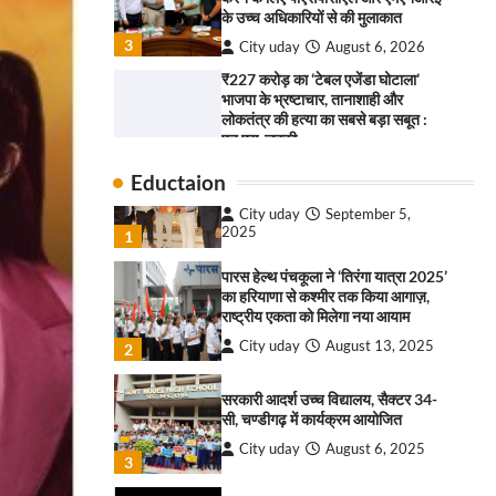
के उच्च अधिकारियों से की मुलाकात
राहुल गाँधी ने खाई है वैश्विक मंच पर भारत
3
City uday
August 6, 2026
को कमजोर करने की कसम: देवशाली
₹227 करोड़ का ‘टेबल एजेंडा घोटाला’
City uday
August 6, 2025
भाजपा के भ्रष्टाचार, तानाशाही और
लोकतंत्र की हत्या का सबसे बड़ा सबूत :
4
एच.एस. लक्की
“गोपाल” ने पूजा प्लाजा जीरकपुर में अपने
4
City uday
August 6, 2026
Eductaion
आउटलेट की शुरुआत की
इंडियन नेशनल थियेटर द्वारा 9 अगस्त को
City uday
September 5,
होगा ‘वर्षा ऋतु संगीत संध्या 2026’ का
2025
1
आयोजन
पारस हेल्थ पंचकूला ने ‘तिरंगा यात्रा 2025’
City uday
August 6, 2026
1
का हरियाणा से कश्मीर तक किया आगाज़,
“वोकल फॉर लोकल” से “लोकल टू ग्लोबल”
राष्ट्रीय एकता को मिलेगा नया आयाम
की ओर भारत का बढ़ता कदम, 12 से 15
City uday
August 13, 2025
2
अगस्त तक भारत मंडपम में होगा भव्य भारत
व्यापार महोत्सव : हरीश गर्ग
सरकारी आदर्श उच्च विद्यालय, सैक्टर 34-
2
City uday
August 6, 2026
सी, चण्डीगढ़ में कार्यक्रम आयोजित
सोलर एनर्जी वेंडर्स एसोसिएशन (सेवा) ने
City uday
August 6, 2025
पंजाब में सौर परियोजनाओं की बाधाओं को दूर
3
करने के लिए पीएसपीसीएल और एमएनआरई
के उच्च अधिकारियों से की मुलाकात