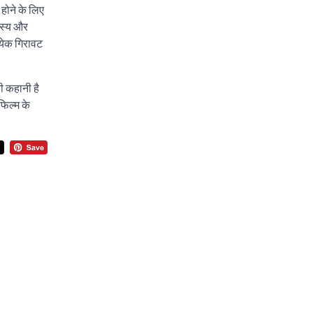
होने के लिए
ंजस्य और
राहुल गाँधी ने खाई है वैश्विक मंच पर भारत
त्येक गिरावट
को कमजोर करने की कसम: देवशाली
City uday
August 6, 2025
की कहानी है
4
फिल्म के
⟵
पंजाब में
मिसेज
⟶
पुलिस की
इंटरनेशनल
नष्क्रियता
वुमन ऑफ
पर सवाल
सब्सटेंस-2024
: हाईकोर्ट
में भाग लेकर डॉ
के एक
मीनू सुखमन रही
बहादुर
रनर अप
वकील की
कहानी