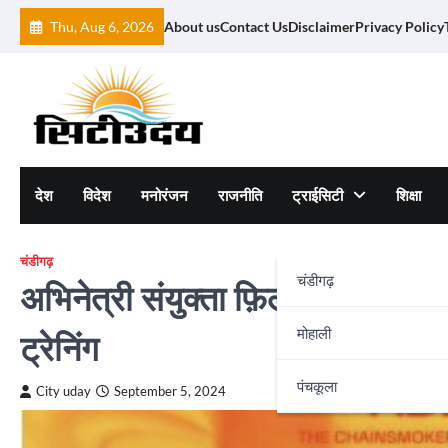
Skip
Thu, Aug 6, 2026
About us
Contact Us
Disclaimer
Privacy Policy
to
content
देश
विदेश
मनोरंजन
राजनीति
ट्राईसिटी
शिक्षा
चंडीगढ़
चंडीगढ़
अभिनेत्री संयुक्ता फ़िल्म स्वयंभू के
मोहाली
ट्रेनिंग
पंचकूला
City uday
September 5, 2024