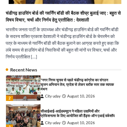
प्रोफेशनल्स के लिए आयोजित की हैंड्स-ऑन एआई वर्कशॉप
City uday
August 10, 2026
3
चंडीगढ़ हाउसिंग बोर्ड की गवर्निंग बॉडी की बैठक शीघ्र बुलाई जाए : बहुत से
विषय विचार, चर्चा और निर्णय हेतु प्रतीक्षित : देवशाली
इमरान प्रतापगढ़ी के जन्मदिन पर सेवा का संदेश, हैप्पी
मलिक ने लगाया रक्तदान शिविर ! 181 यूनिट रक्तदान
भारतीय जनता पार्टी के उपाध्यक्ष और चंडीगढ़ हाउसिंग बोर्ड की गवर्निंग बॉडी
एकत्रित हुआ
के सदस्य शक्ति प्रकाश देवशाली ने चंडीगढ़ हाउसिंग बोर्ड के चेयरमैन को
City uday
August 10, 2026
4
पत्र के माध्यम से गवर्निंग बॉडी की बैठक बुलाने का आग्रह करते हुए कहा कि
लंबे समय से हाउसिंग बोर्ड निवासियों की बहुत सी मांगों पर विचार, चर्चा और
सावण कवी दरबार में तीन दर्जन कवियों ने बांधा समां
निर्णय प्रतीक्षित […]
City uday
August 10, 2026
पारस हेल्थ पंचकूला ने ‘तिरंगा यात्रा 2025’ का हरियाणा से
1
Recent News
कश्मीर तक किया आगाज़, राष्ट्रीय एकता को मिलेगा नया
आयाम
*नगर निगम चुनाव से पहले चंडीगढ़ कांग्रेस का संगठन
City uday
August 13, 2025
2
सृजन अभियान तेज, प्रदेश से लेकर ब्लॉक स्तर तक व्यापक
मंथन
City uday
August 10, 2026
सरकारी आदर्श उच्च विद्यालय, सैक्टर 34-सी, चण्डीगढ़ में
2
कार्यक्रम आयोजित
City uday
August 6, 2025
सीआईआई-आईडब्ल्यूएन ने महिला उद्यमियों और
3
प्रोफेशनल्स के लिए आयोजित की हैंड्स-ऑन एआई वर्कशॉप
City uday
August 10, 2026