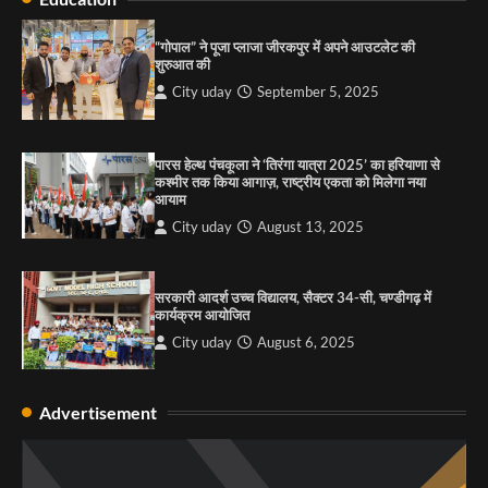
कार्यक्रम आयोजित
City uday
August 6, 2025
“गोपाल” ने पूजा प्लाजा जीरकपुर में अपने आउटलेट की
3
शुरुआत की
City uday
September 5, 2025
राहुल गाँधी ने खाई है वैश्विक मंच पर भारत को कमजोर करने
की कसम: देवशाली
पारस हेल्थ पंचकूला ने ‘तिरंगा यात्रा 2025’ का हरियाणा से
कश्मीर तक किया आगाज़, राष्ट्रीय एकता को मिलेगा नया
City uday
August 6, 2025
आयाम
City uday
August 13, 2025
4
सरकारी आदर्श उच्च विद्यालय, सैक्टर 34-सी, चण्डीगढ़ में
कार्यक्रम आयोजित
City uday
August 6, 2025
Advertisement