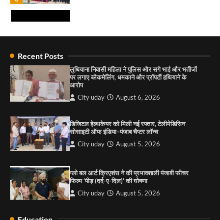
मलिक ने लगाया रक्तदान शिविर ! 181 यूनिट रक्तदान
एकत्रित हुआ
City uday
August 10, 2026
4
राहुल गाँधी ने खाई है वैश्विक मंच पर भारत को कमजोर करने
की कसम: देवशाली
Recent Posts
City uday
August 6, 2025
लुधियाना निवासी महिला ने पुलिस और सगे भाई और भतीजों
पर लगाए ब्लैकमेलिंग, धमकाने और प्रॉपर्टी हथियाने के
आरोप
4
City uday
August 6, 2026
“गोपाल” ने पूजा प्लाजा जीरकपुर में अपने आउटलेट की
शुरुआत की
डिजिटल हेल्थकेयर को मिली नई रफ्तार, टेलीमेडिसिन
सोसाइटी ऑफ इंडिया–पंजाब चैप्टर लॉन्च
City uday
September 5, 2025
1
City uday
August 5, 2026
पारस हेल्थ पंचकूला ने ‘तिरंगा यात्रा 2025’ का हरियाणा से
कश्मीर तक किया आगाज़, राष्ट्रीय एकता को मिलेगा नया
ग्लो बल आर्ट क्रिएशंस ने की प्रभावशाली पंजाबी फीचर
आयाम
फिल्म ‘पीड़ (दर्द-ए-दिल)’ की घोषणा
City uday
August 13, 2025
2
City uday
August 5, 2026
सरकारी आदर्श उच्च विद्यालय, सैक्टर 34-सी, चण्डीगढ़ में
Education