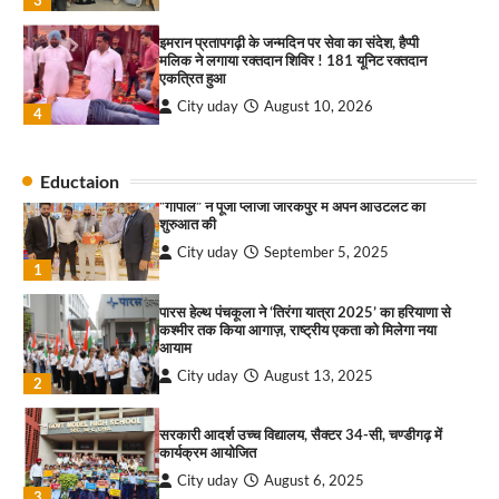
3
इमरान प्रतापगढ़ी के जन्मदिन पर सेवा का संदेश, हैप्पी
राहुल गाँधी ने खाई है वैश्विक मंच पर भारत को कमजोर करने
मलिक ने लगाया रक्तदान शिविर ! 181 यूनिट रक्तदान
की कसम: देवशाली
एकत्रित हुआ
City uday
August 6, 2025
City uday
August 10, 2026
4
4
सावण कवी दरबार में तीन दर्जन कवियों ने बांधा समां
Eductaion
City uday
August 10, 2026
“गोपाल” ने पूजा प्लाजा जीरकपुर में अपने आउटलेट की
शुरुआत की
1
City uday
September 5, 2025
1
*नगर निगम चुनाव से पहले चंडीगढ़ कांग्रेस का संगठन
सृजन अभियान तेज, प्रदेश से लेकर ब्लॉक स्तर तक व्यापक
मंथन
पारस हेल्थ पंचकूला ने ‘तिरंगा यात्रा 2025’ का हरियाणा से
कश्मीर तक किया आगाज़, राष्ट्रीय एकता को मिलेगा नया
City uday
August 10, 2026
2
आयाम
City uday
August 13, 2025
2
सीआईआई-आईडब्ल्यूएन ने महिला उद्यमियों और
प्रोफेशनल्स के लिए आयोजित की हैंड्स-ऑन एआई वर्कशॉप
सरकारी आदर्श उच्च विद्यालय, सैक्टर 34-सी, चण्डीगढ़ में
City uday
August 10, 2026
कार्यक्रम आयोजित
3
City uday
August 6, 2025
3
इमरान प्रतापगढ़ी के जन्मदिन पर सेवा का संदेश, हैप्पी