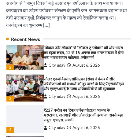
City uday
August 6, 2026
सहयोग से “जामुन दिवस” बड़े उत्साह एवं हर्षोल्लास के साथ मनाया गया।
4
कार्यक्रम का उद्देश्य पर्यावरण संरक्षण के प्रति जन-जागरूकता बढ़ाना तथा
देशी फलदार वृक्षों, विशेषकर जामुन के महत्व को रेखांकित करना था।
इंडियन नेशनल थियेटर द्वारा 9 अगस्त को होगा ‘वर्षा ऋतु
संगीत संध्या 2026’ का आयोजन
कार्यक्रम का शुभारम्भ […]
City uday
August 6, 2026
1
पारस हेल्थ पंचकूला ने ‘तिरंगा यात्रा 2025’ का हरियाणा से
Recent News
कश्मीर तक किया आगाज़, राष्ट्रीय एकता को मिलेगा नया
“वोकल फॉर लोकल” से “लोकल टू ग्लोबल” की ओर भारत
आयाम
का बढ़ता कदम, 12 से 15 अगस्त तक भारत मंडपम में होगा
City uday
August 13, 2025
भव्य भारत व्यापार महोत्सव : हरीश गर्ग
2
City uday
August 6, 2026
2
सरकारी आदर्श उच्च विद्यालय, सैक्टर 34-सी, चण्डीगढ़ में
कार्यक्रम आयोजित
सोलर एनर्जी वेंडर्स एसोसिएशन (सेवा) ने पंजाब में सौर
परियोजनाओं की बाधाओं को दूर करने के लिए पीएसपीसीएल
City uday
August 6, 2025
और एमएनआरई के उच्च अधिकारियों से की मुलाकात
3
City uday
August 6, 2026
3
₹227 करोड़ का ‘टेबल एजेंडा घोटाला’ भाजपा के
भ्रष्टाचार, तानाशाही और लोकतंत्र की हत्या का सबसे बड़ा
राहुल गाँधी ने खाई है वैश्विक मंच पर भारत को कमजोर करने
सबूत : एच.एस. लक्की
की कसम: देवशाली
City uday
August 6, 2026
City uday
August 6, 2025
4