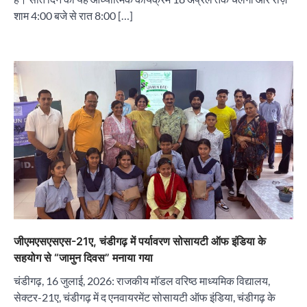
शाम 4:00 बजे से रात 8:00 […]
“वोकल फॉर लोकल” से “लोकल टू ग्लोबल” की ओर भारत
का बढ़ता कदम, 12 से 15 अगस्त तक भारत मंडपम में होगा
भव्य भारत व्यापार महोत्सव : हरीश गर्ग
City uday
August 6, 2026
2
सोलर एनर्जी वेंडर्स एसोसिएशन (सेवा) ने पंजाब में सौर
परियोजनाओं की बाधाओं को दूर करने के लिए पीएसपीसीएल
और एमएनआरई के उच्च अधिकारियों से की मुलाकात
जीएमएसएसएस-21ए, चंडीगढ़ में पर्यावरण सोसायटी ऑफ इंडिया के
City uday
August 6, 2026
3
सहयोग से “जामुन दिवस” मनाया गया
₹227 करोड़ का ‘टेबल एजेंडा घोटाला’ भाजपा के
चंडीगढ़, 16 जुलाई, 2026: राजकीय मॉडल वरिष्ठ माध्यमिक विद्यालय,
भ्रष्टाचार, तानाशाही और लोकतंत्र की हत्या का सबसे बड़ा
सबूत : एच.एस. लक्की
सेक्टर-21ए, चंडीगढ़ में द एनवायरमेंट सोसायटी ऑफ इंडिया, चंडीगढ़ के