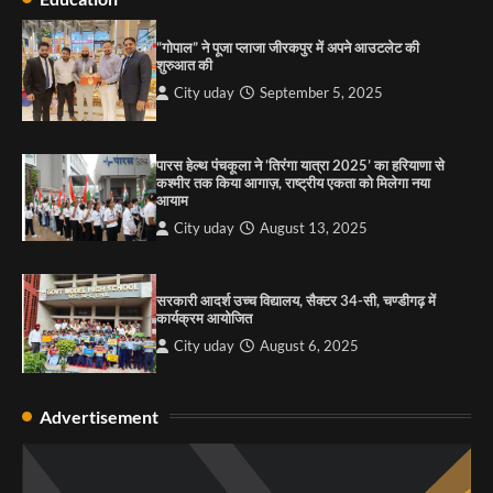
राहुल गाँधी ने खाई है वैश्विक मंच पर भारत को कमजोर करने
की कसम: देवशाली
“गोपाल” ने पूजा प्लाजा जीरकपुर में अपने आउटलेट की
शुरुआत की
City uday
August 6, 2025
City uday
September 5, 2025
4
पारस हेल्थ पंचकूला ने ‘तिरंगा यात्रा 2025’ का हरियाणा से
कश्मीर तक किया आगाज़, राष्ट्रीय एकता को मिलेगा नया
आयाम
City uday
August 13, 2025
सरकारी आदर्श उच्च विद्यालय, सैक्टर 34-सी, चण्डीगढ़ में
कार्यक्रम आयोजित
City uday
August 6, 2025
Advertisement