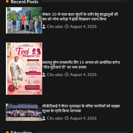
Recent Posts
City uday
August 6, 2025
सेक्टर-30 से माता बाला सुंदरी के दर्शन हेतु श्रद्धालुओं की
बस को नरेश अरोड़ा ने झंडी दिखाकर रवाना किया
4
City uday
August 4, 2026
“गोपाल” ने पूजा प्लाजा जीरकपुर में अपने आउटलेट की
शुरुआत की
City uday
September 5, 2025
1
तथास्तु वूमेन एम्पावरमेंट विंग 14 अगस्त को आयोजित करेगा
पारस हेल्थ पंचकूला ने ‘तिरंगा यात्रा 2025’ का हरियाणा से
“तीज मुटियारां दी” का भव्य उत्सव
कश्मीर तक किया आगाज़, राष्ट्रीय एकता को मिलेगा नया
आयाम
City uday
August 4, 2026
City uday
August 13, 2025
2
सरकारी आदर्श उच्च विद्यालय, सैक्टर 34-सी, चण्डीगढ़ में
कार्यक्रम आयोजित
सीडीटीआई ने चैप्टर मूनलाइट के वरिष्ठ नागरिकों को साइबर
City uday
August 6, 2025
सुरक्षा के प्रति किया जागरूक
3
City uday
August 4, 2026
Education