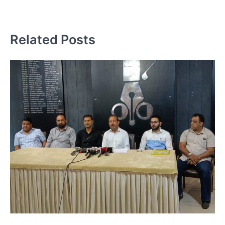
म
क
Related Posts