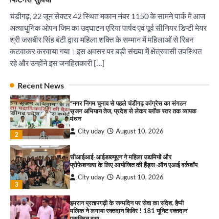
इमरान प्रतापगढ़ी के जन्मदिन पर सेवा का संदेश, हैप्पी
मलिक ने लगाया रक्तदान शिविर ! 181 यूनिट रक्तदान
चंडीगढ़, 22 जून सेक्टर 42 स्थित मकान नंबर 1150 के सामने पार्क में आज
एकत्रित हुआ
अत्याधुनिक ओपन जिम का उद्घाटन एरिया पार्षद एवं पूर्व सीनियर डिप्टी मेयर
City uday
August 10, 2026
4
श्री जसबीर सिंह बंटी द्वारा महिला शक्ति के सम्मान में महिलाओं से रिबन
कटवाकर करवाया गया। इस अवसर पर बड़ी संख्या में क्षेत्रवासी उपस्थित
सावण कवी दरबार में तीन दर्जन कवियों ने बांधा समां
रहे और उन्होंने इस जनहितकारी […]
City uday
August 10, 2026
पारस हेल्थ पंचकूला ने ‘तिरंगा यात्रा 2025’ का हरियाणा से
1
Recent News
कश्मीर तक किया आगाज़, राष्ट्रीय एकता को मिलेगा नया
आयाम
*नगर निगम चुनाव से पहले चंडीगढ़ कांग्रेस का संगठन
City uday
August 13, 2025
2
सृजन अभियान तेज, प्रदेश से लेकर ब्लॉक स्तर तक व्यापक
मंथन
City uday
August 10, 2026
सरकारी आदर्श उच्च विद्यालय, सैक्टर 34-सी, चण्डीगढ़ में
2
कार्यक्रम आयोजित
City uday
August 6, 2025
सीआईआई-आईडब्ल्यूएन ने महिला उद्यमियों और
3
प्रोफेशनल्स के लिए आयोजित की हैंड्स-ऑन एआई वर्कशॉप
City uday
August 10, 2026
3
इमरान प्रतापगढ़ी के जन्मदिन पर सेवा का संदेश, हैप्पी
राहुल गाँधी ने खाई है वैश्विक मंच पर भारत को कमजोर करने
मलिक ने लगाया रक्तदान शिविर ! 181 यूनिट रक्तदान
की कसम: देवशाली
एकत्रित हुआ