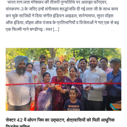
भारत रत्न लता मंगेशकर की तीसरी पुण्यतिथि पर अलाइव फॉरएवर,
संस्करण-3 के जरिए उन्हें संगीतमय श्रद्धांजलि दी गई लता जी के साथ काम
कर चुके साजिंदों ने दिया संगीत इंडियन आइडल, सारेगामापा, सुपर वॉइस
ऑफ इंडिया, वॉइस ऑफ पंजाब के प्रतिभागियों व विजेताओं ने गाए एक से बढ़
एक फिल्मी गाने चण्डीगढ़ : स्वर […]
*नगर निगम चुनाव से पहले चंडीगढ़ कांग्रेस का संगठन
सृजन अभियान तेज, प्रदेश से लेकर ब्लॉक स्तर तक व्यापक
मंथन
City uday
August 10, 2026
2
सीआईआई-आईडब्ल्यूएन ने महिला उद्यमियों और
प्रोफेशनल्स के लिए आयोजित की हैंड्स-ऑन एआई वर्कशॉप
City uday
August 10, 2026
3
सेक्टर 42 में ओपन जिम का उद्घाटन, क्षेत्रवासियों को मिली आधुनिक
फिटनेस सुविधा