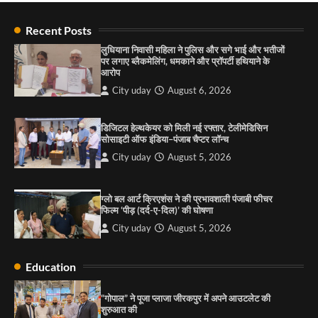
राहुल गाँधी ने खाई है वैश्विक मंच पर भारत को कमजोर करने
की कसम: देवशाली
Recent Posts
City uday
August 6, 2025
लुधियाना निवासी महिला ने पुलिस और सगे भाई और भतीजों
पर लगाए ब्लैकमेलिंग, धमकाने और प्रॉपर्टी हथियाने के
आरोप
4
City uday
August 6, 2026
“गोपाल” ने पूजा प्लाजा जीरकपुर में अपने आउटलेट की
शुरुआत की
डिजिटल हेल्थकेयर को मिली नई रफ्तार, टेलीमेडिसिन
सोसाइटी ऑफ इंडिया–पंजाब चैप्टर लॉन्च
City uday
September 5, 2025
1
City uday
August 5, 2026
पारस हेल्थ पंचकूला ने ‘तिरंगा यात्रा 2025’ का हरियाणा से
कश्मीर तक किया आगाज़, राष्ट्रीय एकता को मिलेगा नया
ग्लो बल आर्ट क्रिएशंस ने की प्रभावशाली पंजाबी फीचर
आयाम
फिल्म ‘पीड़ (दर्द-ए-दिल)’ की घोषणा
City uday
August 13, 2025
2
City uday
August 5, 2026
सरकारी आदर्श उच्च विद्यालय, सैक्टर 34-सी, चण्डीगढ़ में
Education
कार्यक्रम आयोजित
City uday
August 6, 2025
3
“गोपाल” ने पूजा प्लाजा जीरकपुर में अपने आउटलेट की
शुरुआत की