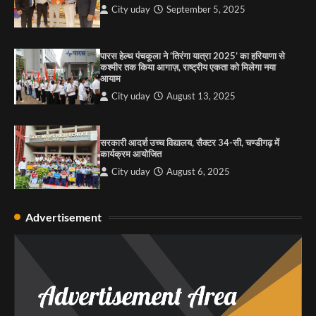
City uday
September 5, 2025
राहुल गाँधी ने खाई है वैश्विक मंच पर भारत को कमजोर करने
की कसम: देवशाली
पारस हेल्थ पंचकूला ने ‘तिरंगा यात्रा 2025’ का हरियाणा से
कश्मीर तक किया आगाज़, राष्ट्रीय एकता को मिलेगा नया
City uday
August 6, 2025
आयाम
City uday
August 13, 2025
4
सरकारी आदर्श उच्च विद्यालय, सैक्टर 34-सी, चण्डीगढ़ में
कार्यक्रम आयोजित
City uday
August 6, 2025
Advertisement