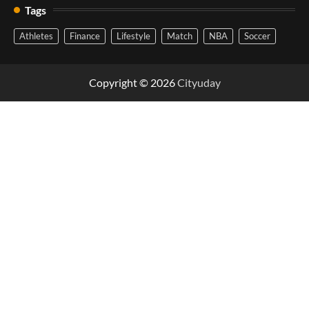
Tags
Athletes
Finance
Lifestyle
Match
NBA
Soccer
Copyright © 2026
Cityuday