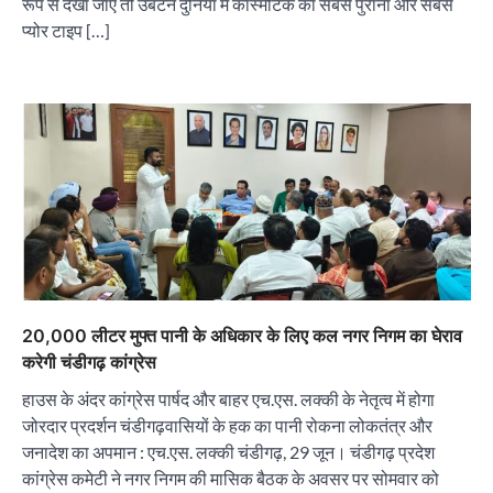
रूप से देखा जाए तो उबटन दुनिया में कॉस्मेटिक का सबसे पुराना और सबसे
प्योर टाइप […]
“वोकल फॉर लोकल” से “लोकल टू ग्लोबल” की ओर भारत
का बढ़ता कदम, 12 से 15 अगस्त तक भारत मंडपम में होगा
भव्य भारत व्यापार महोत्सव : हरीश गर्ग
City uday
August 6, 2026
2
सोलर एनर्जी वेंडर्स एसोसिएशन (सेवा) ने पंजाब में सौर
परियोजनाओं की बाधाओं को दूर करने के लिए पीएसपीसीएल
और एमएनआरई के उच्च अधिकारियों से की मुलाकात
City uday
August 6, 2026
3
20,000 लीटर मुफ्त पानी के अधिकार के लिए कल नगर निगम का घेराव
₹227 करोड़ का ‘टेबल एजेंडा घोटाला’ भाजपा के
करेगी चंडीगढ़ कांग्रेस
भ्रष्टाचार, तानाशाही और लोकतंत्र की हत्या का सबसे बड़ा
सबूत : एच.एस. लक्की
हाउस के अंदर कांग्रेस पार्षद और बाहर एच.एस. लक्की के नेतृत्व में होगा
City uday
August 6, 2026
जोरदार प्रदर्शन चंडीगढ़वासियों के हक का पानी रोकना लोकतंत्र और
4
जनादेश का अपमान : एच.एस. लक्की चंडीगढ़, 29 जून। चंडीगढ़ प्रदेश
कांग्रेस कमेटी ने नगर निगम की मासिक बैठक के अवसर पर सोमवार को
इंडियन नेशनल थियेटर द्वारा 9 अगस्त को होगा ‘वर्षा ऋतु