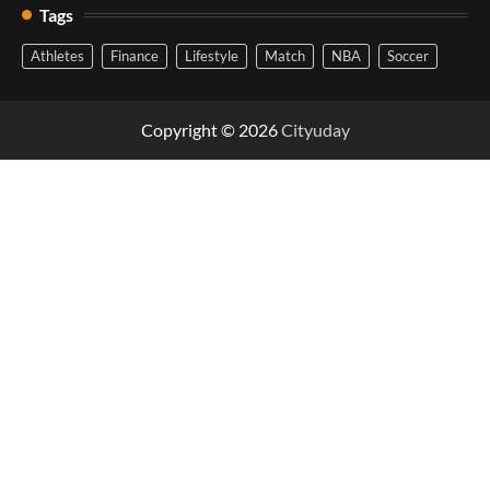
Tags
Athletes
Finance
Lifestyle
Match
NBA
Soccer
Copyright © 2026
Cityuday