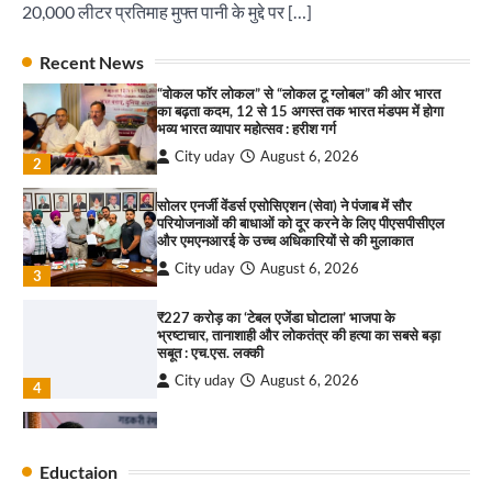
संगीत संध्या 2026’ का आयोजन
20,000 लीटर प्रतिमाह मुफ्त पानी के मुद्दे पर […]
City uday
August 6, 2026
1
पारस हेल्थ पंचकूला ने ‘तिरंगा यात्रा 2025’ का हरियाणा से
Recent News
कश्मीर तक किया आगाज़, राष्ट्रीय एकता को मिलेगा नया
“वोकल फॉर लोकल” से “लोकल टू ग्लोबल” की ओर भारत
आयाम
का बढ़ता कदम, 12 से 15 अगस्त तक भारत मंडपम में होगा
City uday
August 13, 2025
भव्य भारत व्यापार महोत्सव : हरीश गर्ग
2
City uday
August 6, 2026
2
सरकारी आदर्श उच्च विद्यालय, सैक्टर 34-सी, चण्डीगढ़ में
कार्यक्रम आयोजित
सोलर एनर्जी वेंडर्स एसोसिएशन (सेवा) ने पंजाब में सौर
परियोजनाओं की बाधाओं को दूर करने के लिए पीएसपीसीएल
City uday
August 6, 2025
और एमएनआरई के उच्च अधिकारियों से की मुलाकात
3
City uday
August 6, 2026
3
₹227 करोड़ का ‘टेबल एजेंडा घोटाला’ भाजपा के
भ्रष्टाचार, तानाशाही और लोकतंत्र की हत्या का सबसे बड़ा
राहुल गाँधी ने खाई है वैश्विक मंच पर भारत को कमजोर करने
सबूत : एच.एस. लक्की
की कसम: देवशाली
City uday
August 6, 2026
City uday
August 6, 2025
4
इंडियन नेशनल थियेटर द्वारा 9 अगस्त को होगा ‘वर्षा ऋतु
4
संगीत संध्या 2026’ का आयोजन
Eductaion
City uday
August 6, 2026