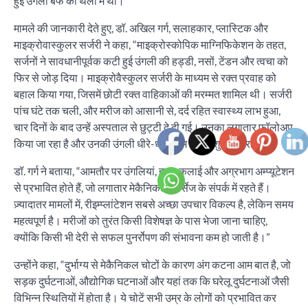
हुई उंगली बर्फ की थैली में थी।
मामले की जानकारी देते हुए, डॉ. अखिल गर्ग, सलाहकार, प्लास्टिक और
माइक्रोवास्कुलर सर्जरी ने कहा, “माइक्रोस्कोपिक माग्निफिकेशन के तहत,
सर्जनों ने सावधानीपूर्वक कटी हुई उंगली की हड्डी, नसों, टेंडन और त्वचा को
फिर से जोड़ दिया। माइक्रोवैस्कुलर सर्जरी के माध्यम से रक्त प्रवाह को
बहाल किया गया, जिसमें छोटी रक्त वाहिकाओं की मरम्मत शामिल थी। सर्जरी
पांच घंटे तक चली, और मरीज को आसानी से, दर्द रहित स्वास्थ्य लाभ हुआ,
चार दिनों के बाद उन्हें अस्पताल से छुट्टी दे दी गई। उनका लगातार फॉलोअप
किया जा रहा है और उनकी उंगली धीरे-धीरे काम करना शुरू कर रही है।”
डॉ. गर्ग ने बताया, “आमतौर पर उंगलियां, हाथ, कलाई और अग्रभाग अम्प्यूटेशन
से प्रभावित होते हैं, जो लगातार मेकैनिकल फोर्सेज के संपर्क में रहते हैं।
ज़्यादातर मामलों में, रीइम्प्लांटेशन सबसे अच्छा उपचार विकल्प है, लेकिन समय
महत्वपूर्ण है। मरीजों को तुरंत किसी विशेषज्ञ के पास भेजा जाना चाहिए,
क्योंकि किसी भी देरी से सफल पुनर्रोपण की संभावना कम हो जाती है।”
उन्होंने कहा, “दुर्भाग्य से मेकैनिकल चोटों के कारण अंग कटना आम बात है, जो
सड़क दुर्घटनाओं, औद्योगिक घटनाओं और यहां तक ​​कि घरेलू दुर्घटनाओं जैसी
विभिन्न स्थितियों में होता है। ये चोटें सभी उम्र के लोगों को प्रभावित कर