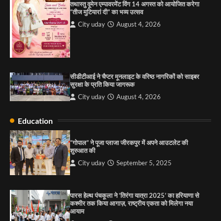
तथास्तु वूमेन एम्पावरमेंट विंग 14 अगस्त को आयोजित करेगा
सरकारी आदर्श उच्च विद्यालय, सैक्टर 34-सी, चण्डीगढ़ में
“तीज मुटियारां दी” का भव्य उत्सव
कार्यक्रम आयोजित
City uday
August 4, 2026
City uday
August 6, 2025
3
सीडीटीआई ने चैप्टर मूनलाइट के वरिष्ठ नागरिकों को साइबर
राहुल गाँधी ने खाई है वैश्विक मंच पर भारत को कमजोर करने
सुरक्षा के प्रति किया जागरूक
की कसम: देवशाली
City uday
August 4, 2026
City uday
August 6, 2025
Education
4
“गोपाल” ने पूजा प्लाजा जीरकपुर में अपने आउटलेट की
शुरुआत की
City uday
September 5, 2025
पारस हेल्थ पंचकूला ने ‘तिरंगा यात्रा 2025’ का हरियाणा से
कश्मीर तक किया आगाज़, राष्ट्रीय एकता को मिलेगा नया
आयाम