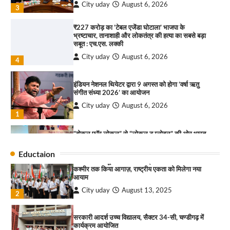
City uday
August 6, 2026
3
₹227 करोड़ का ‘टेबल एजेंडा घोटाला’ भाजपा के
भ्रष्टाचार, तानाशाही और लोकतंत्र की हत्या का सबसे बड़ा
राहुल गाँधी ने खाई है वैश्विक मंच पर भारत को कमजोर करने
सबूत : एच.एस. लक्की
की कसम: देवशाली
City uday
August 6, 2026
City uday
August 6, 2025
4
इंडियन नेशनल थियेटर द्वारा 9 अगस्त को होगा ‘वर्षा ऋतु
4
संगीत संध्या 2026’ का आयोजन
City uday
August 6, 2026
“गोपाल” ने पूजा प्लाजा जीरकपुर में अपने आउटलेट की
1
शुरुआत की
“वोकल फॉर लोकल” से “लोकल टू ग्लोबल” की ओर भारत
City uday
September 5, 2025
1
का बढ़ता कदम, 12 से 15 अगस्त तक भारत मंडपम में होगा
भव्य भारत व्यापार महोत्सव : हरीश गर्ग
Eductaion
पारस हेल्थ पंचकूला ने ‘तिरंगा यात्रा 2025’ का हरियाणा से
City uday
August 6, 2026
2
कश्मीर तक किया आगाज़, राष्ट्रीय एकता को मिलेगा नया
आयाम
सोलर एनर्जी वेंडर्स एसोसिएशन (सेवा) ने पंजाब में सौर
City uday
August 13, 2025
2
परियोजनाओं की बाधाओं को दूर करने के लिए पीएसपीसीएल
और एमएनआरई के उच्च अधिकारियों से की मुलाकात
City uday
August 6, 2026
सरकारी आदर्श उच्च विद्यालय, सैक्टर 34-सी, चण्डीगढ़ में
3
कार्यक्रम आयोजित