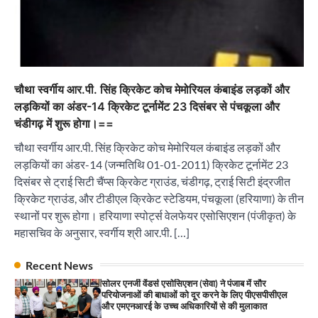
परियोजनाओं की बाधाओं को दूर करने के लिए पीएसपीसीएल
और एमएनआरई के उच्च अधिकारियों से की मुलाकात
City uday
August 6, 2026
3
₹227 करोड़ का ‘टेबल एजेंडा घोटाला’ भाजपा के
भ्रष्टाचार, तानाशाही और लोकतंत्र की हत्या का सबसे बड़ा
सबूत : एच.एस. लक्की
चौथा स्वर्गीय आर.पी. सिंह क्रिकेट कोच मेमोरियल कंबाइंड लड़कों और
लड़कियों का अंडर-14 क्रिकेट टूर्नामेंट 23 दिसंबर से पंचकूला और
City uday
August 6, 2026
4
चंडीगढ़ में शुरू होगा।==
इंडियन नेशनल थियेटर द्वारा 9 अगस्त को होगा ‘वर्षा ऋतु
चौथा स्वर्गीय आर.पी. सिंह क्रिकेट कोच मेमोरियल कंबाइंड लड़कों और
संगीत संध्या 2026’ का आयोजन
लड़कियों का अंडर-14 (जन्मतिथि 01-01-2011) क्रिकेट टूर्नामेंट 23
City uday
August 6, 2026
दिसंबर से ट्राई सिटी चैंप्स क्रिकेट ग्राउंड, चंडीगढ़, ट्राई सिटी इंद्रजीत
1
पारस हेल्थ पंचकूला ने ‘तिरंगा यात्रा 2025’ का हरियाणा से
क्रिकेट ग्राउंड, और टीडीएल क्रिकेट स्टेडियम, पंचकूला (हरियाणा) के तीन
कश्मीर तक किया आगाज़, राष्ट्रीय एकता को मिलेगा नया
“वोकल फॉर लोकल” से “लोकल टू ग्लोबल” की ओर भारत
आयाम
स्थानों पर शुरू होगा। हरियाणा स्पोर्ट्स वेलफेयर एसोसिएशन (पंजीकृत) के
का बढ़ता कदम, 12 से 15 अगस्त तक भारत मंडपम में होगा
City uday
August 13, 2025
महासचिव के अनुसार, स्वर्गीय श्री आर.पी. […]
भव्य भारत व्यापार महोत्सव : हरीश गर्ग
2
City uday
August 6, 2026
2
Recent News
सरकारी आदर्श उच्च विद्यालय, सैक्टर 34-सी, चण्डीगढ़ में
कार्यक्रम आयोजित
सोलर एनर्जी वेंडर्स एसोसिएशन (सेवा) ने पंजाब में सौर
परियोजनाओं की बाधाओं को दूर करने के लिए पीएसपीसीएल
City uday
August 6, 2025
और एमएनआरई के उच्च अधिकारियों से की मुलाकात
3