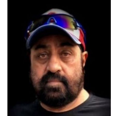
“वोकल फॉर लोकल” से “लोकल टू ग्लोबल” की ओर भारत
का बढ़ता कदम, 12 से 15 अगस्त तक भारत मंडपम में होगा
भव्य भारत व्यापार महोत्सव : हरीश गर्ग
City uday
August 6, 2026
2
सोलर एनर्जी वेंडर्स एसोसिएशन (सेवा) ने पंजाब में सौर