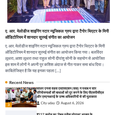
इंडियन नेशनल थियेटर द्वारा 9 अगस्त को होगा ‘वर्षा ऋतु
संगीत संध्या 2026’ का आयोजन
City uday
August 6, 2026
1
पारस हेल्थ पंचकूला ने ‘तिरंगा यात्रा 2025’ का हरियाणा से
ए. आर. मेलोडीज शाइनिंग स्टार म्यूजिकल ग्रुप द्वारा टैगोर थिएटर के मिनी
कश्मीर तक किया आगाज़, राष्ट्रीय एकता को मिलेगा नया
“वोकल फॉर लोकल” से “लोकल टू ग्लोबल” की ओर भारत
आयाम
ऑडिटोरियम में शानदार सुरमई संगीत का आयोजन
का बढ़ता कदम, 12 से 15 अगस्त तक भारत मंडपम में होगा
City uday
August 13, 2025
भव्य भारत व्यापार महोत्सव : हरीश गर्ग
2
ए. आर. मेलोडीज शाइनिंग स्टार म्यूजिकल ग्रुप द्वारा टैगोर थिएटर के मिनी
City uday
August 6, 2026
ऑडिटोरियम में शानदार सुरमई संगीत का आयोजन किया गया। बलविंदर
2
सरकारी आदर्श उच्च विद्यालय, सैक्टर 34-सी, चण्डीगढ़ में
लूथरा, आशा लूथरा तथा राहुल सोनी दीपांशु सोनी के सहयोग से आयोजित
कार्यक्रम आयोजित
सोलर एनर्जी वेंडर्स एसोसिएशन (सेवा) ने पंजाब में सौर
इस शाम में लोगों ने अपनी पुर कशिश अंदाज से गीत गाकर समा बांध दिया।
परियोजनाओं की बाधाओं को दूर करने के लिए पीएसपीसीएल
City uday
August 6, 2025
और एमएनआरई के उच्च अधिकारियों से की मुलाकात
काबिलेजिक्र है कि यह इनका पहला […]
3
City uday
August 6, 2026
3
Recent News
₹227 करोड़ का ‘टेबल एजेंडा घोटाला’ भाजपा के
भ्रष्टाचार, तानाशाही और लोकतंत्र की हत्या का सबसे बड़ा
राहुल गाँधी ने खाई है वैश्विक मंच पर भारत को कमजोर करने
सबूत : एच.एस. लक्की
की कसम: देवशाली
City uday
August 6, 2026
City uday
August 6, 2025
4