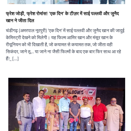
फ्रेश जोड़ी, फ्रेश रोमांस! ‘एक दिन’ के टीज़र में साई पल्लवी और जुनैद
खान ने जीता दिल
चंडीगढ़ (अमरपाल नूरपुरी) ‘एक दिन’ में साई पल्लवी और जुनैद खान की जादुई
केमिस्ट्री देखने को मिलेगी। यह फिल्म आमिर खान और मंसूर खान के
रीयूनियन को भी दिखाती है, जो कयामत से कयामत तक, जो जीता वही
सिकंदर, जाने तू… या जाने ना जैसी फिल्मों के बाद एक बार फिर साथ आ रहे
“वोकल फॉर लोकल” से “लोकल टू ग्लोबल” की ओर भारत
का बढ़ता कदम, 12 से 15 अगस्त तक भारत मंडपम में होगा
हैं!_ […]
भव्य भारत व्यापार महोत्सव : हरीश गर्ग
City uday
August 6, 2026
2
सोलर एनर्जी वेंडर्स एसोसिएशन (सेवा) ने पंजाब में सौर
परियोजनाओं की बाधाओं को दूर करने के लिए पीएसपीसीएल
और एमएनआरई के उच्च अधिकारियों से की मुलाकात
City uday
August 6, 2026
3
₹227 करोड़ का ‘टेबल एजेंडा घोटाला’ भाजपा के
भ्रष्टाचार, तानाशाही और लोकतंत्र की हत्या का सबसे बड़ा
सबूत : एच.एस. लक्की
City uday
August 6, 2026
4