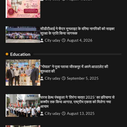
राहुल गाँधी ने खाई है वैश्विक मंच पर भारत को कमजोर करने
की कसम: देवशाली
City uday
August 6, 2025
सीडीटीआई ने चैप्टर मूनलाइट के वरिष्ठ नागरिकों को साइबर
4
सुरक्षा के प्रति किया जागरूक
City uday
August 4, 2026
Education
“गोपाल” ने पूजा प्लाजा जीरकपुर में अपने आउटलेट की
शुरुआत की
City uday
September 5, 2025
पारस हेल्थ पंचकूला ने ‘तिरंगा यात्रा 2025’ का हरियाणा से
कश्मीर तक किया आगाज़, राष्ट्रीय एकता को मिलेगा नया
आयाम
City uday
August 13, 2025