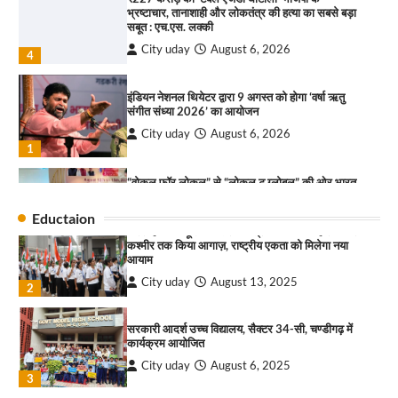
इंडियन नेशनल थियेटर द्वारा 9 अगस्त को होगा ‘वर्षा ऋतु
4
संगीत संध्या 2026’ का आयोजन
City uday
August 6, 2026
“गोपाल” ने पूजा प्लाजा जीरकपुर में अपने आउटलेट की
1
शुरुआत की
“वोकल फॉर लोकल” से “लोकल टू ग्लोबल” की ओर भारत
City uday
September 5, 2025
का बढ़ता कदम, 12 से 15 अगस्त तक भारत मंडपम में होगा
1
भव्य भारत व्यापार महोत्सव : हरीश गर्ग
पारस हेल्थ पंचकूला ने ‘तिरंगा यात्रा 2025’ का हरियाणा से
City uday
August 6, 2026
2
कश्मीर तक किया आगाज़, राष्ट्रीय एकता को मिलेगा नया
आयाम
सोलर एनर्जी वेंडर्स एसोसिएशन (सेवा) ने पंजाब में सौर
City uday
August 13, 2025
परियोजनाओं की बाधाओं को दूर करने के लिए पीएसपीसीएल
2
और एमएनआरई के उच्च अधिकारियों से की मुलाकात
Eductaion
City uday
August 6, 2026
सरकारी आदर्श उच्च विद्यालय, सैक्टर 34-सी, चण्डीगढ़ में
3
कार्यक्रम आयोजित
₹227 करोड़ का ‘टेबल एजेंडा घोटाला’ भाजपा के
City uday
August 6, 2025
भ्रष्टाचार, तानाशाही और लोकतंत्र की हत्या का सबसे बड़ा
3
सबूत : एच.एस. लक्की
City uday
August 6, 2026
4
राहुल गाँधी ने खाई है वैश्विक मंच पर भारत को कमजोर करने
की कसम: देवशाली