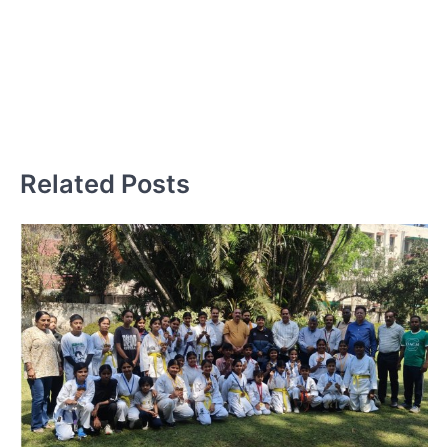
अध
कल
नौं
में
Related Posts