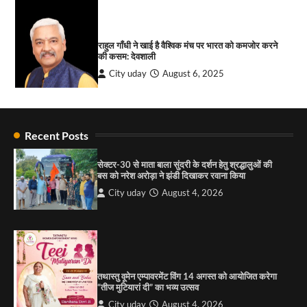
City uday
August 6, 2025
4
“गोपाल” ने पूजा प्लाजा जीरकपुर में अपने आउटलेट की
शुरुआत की
City uday
September 5, 2025
1
Recent Posts
पारस हेल्थ पंचकूला ने ‘तिरंगा यात्रा 2025’ का हरियाणा से
कश्मीर तक किया आगाज़, राष्ट्रीय एकता को मिलेगा नया
आयाम
सेक्टर-30 से माता बाला सुंदरी के दर्शन हेतु श्रद्धालुओं की
बस को नरेश अरोड़ा ने झंडी दिखाकर रवाना किया
City uday
August 13, 2025
2
City uday
August 4, 2026
सरकारी आदर्श उच्च विद्यालय, सैक्टर 34-सी, चण्डीगढ़ में
कार्यक्रम आयोजित
City uday
August 6, 2025
3
तथास्तु वूमेन एम्पावरमेंट विंग 14 अगस्त को आयोजित करेगा
“तीज मुटियारां दी” का भव्य उत्सव
City uday
August 4, 2026