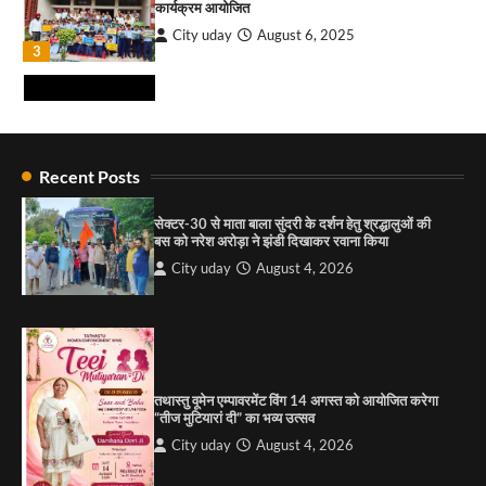
कार्यक्रम आयोजित
City uday
August 6, 2025
₹227 करोड़ का ‘टेबल एजेंडा घोटाला’ भाजपा के
3
भ्रष्टाचार, तानाशाही और लोकतंत्र की हत्या का सबसे बड़ा
सबूत : एच.एस. लक्की
City uday
August 6, 2026
4
राहुल गाँधी ने खाई है वैश्विक मंच पर भारत को कमजोर करने
की कसम: देवशाली
Recent Posts
City uday
August 6, 2025
सेक्टर-30 से माता बाला सुंदरी के दर्शन हेतु श्रद्धालुओं की
बस को नरेश अरोड़ा ने झंडी दिखाकर रवाना किया
4
City uday
August 4, 2026
“गोपाल” ने पूजा प्लाजा जीरकपुर में अपने आउटलेट की
शुरुआत की
City uday
September 5, 2025
1
तथास्तु वूमेन एम्पावरमेंट विंग 14 अगस्त को आयोजित करेगा
पारस हेल्थ पंचकूला ने ‘तिरंगा यात्रा 2025’ का हरियाणा से
“तीज मुटियारां दी” का भव्य उत्सव
कश्मीर तक किया आगाज़, राष्ट्रीय एकता को मिलेगा नया
आयाम
City uday
August 4, 2026
City uday
August 13, 2025
2