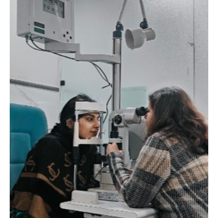
“वोकल फॉर लोकल” से “लोकल टू ग्लोबल” की ओर भारत
का बढ़ता कदम, 12 से 15 अगस्त तक भारत मंडपम में होगा
भव्य भारत व्यापार महोत्सव : हरीश गर्ग
City uday
August 6, 2026
2