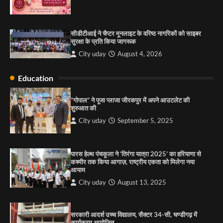
सरकारी आदर्श उच्च विद्यालय, सैक्टर 34-सी, चण्डीगढ़ में
कार्यक्रम आयोजित
सीडीटीआई ने चैप्टर मूनलाइट के वरिष्ठ नागरिकों को साइबर
City uday
August 6, 2025
सुरक्षा के प्रति किया जागरूक
3
City uday
August 4, 2026
Education
राहुल गाँधी ने खाई है वैश्विक मंच पर भारत को कमजोर करने
की कसम: देवशाली
“गोपाल” ने पूजा प्लाजा जीरकपुर में अपने आउटलेट की
शुरुआत की
City uday
August 6, 2025
City uday
September 5, 2025
4
पारस हेल्थ पंचकूला ने ‘तिरंगा यात्रा 2025’ का हरियाणा से
कश्मीर तक किया आगाज़, राष्ट्रीय एकता को मिलेगा नया
आयाम
City uday
August 13, 2025
सरकारी आदर्श उच्च विद्यालय, सैक्टर 34-सी, चण्डीगढ़ में
कार्यक्रम आयोजित