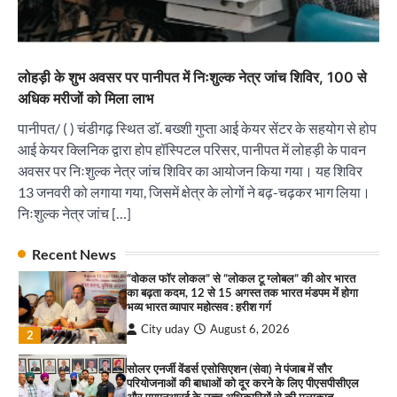
सोलर एनर्जी वेंडर्स एसोसिएशन (सेवा) ने पंजाब में सौर
परियोजनाओं की बाधाओं को दूर करने के लिए पीएसपीसीएल
और एमएनआरई के उच्च अधिकारियों से की मुलाकात
City uday
August 6, 2026
3
लोहड़ी के शुभ अवसर पर पानीपत में निःशुल्क नेत्र जांच शिविर, 100 से
₹227 करोड़ का ‘टेबल एजेंडा घोटाला’ भाजपा के
अधिक मरीजों को मिला लाभ
भ्रष्टाचार, तानाशाही और लोकतंत्र की हत्या का सबसे बड़ा
सबूत : एच.एस. लक्की
पानीपत/ ( ) चंडीगढ़ स्थित डॉ. बख्शी गुप्ता आई केयर सेंटर के सहयोग से होप
City uday
August 6, 2026
आई केयर क्लिनिक द्वारा होप हॉस्पिटल परिसर, पानीपत में लोहड़ी के पावन
4
अवसर पर निःशुल्क नेत्र जांच शिविर का आयोजन किया गया। यह शिविर
13 जनवरी को लगाया गया, जिसमें क्षेत्र के लोगों ने बढ़-चढ़कर भाग लिया।
इंडियन नेशनल थियेटर द्वारा 9 अगस्त को होगा ‘वर्षा ऋतु
संगीत संध्या 2026’ का आयोजन
निःशुल्क नेत्र जांच […]
City uday
August 6, 2026
1
पारस हेल्थ पंचकूला ने ‘तिरंगा यात्रा 2025’ का हरियाणा से
Recent News
कश्मीर तक किया आगाज़, राष्ट्रीय एकता को मिलेगा नया
“वोकल फॉर लोकल” से “लोकल टू ग्लोबल” की ओर भारत
आयाम
का बढ़ता कदम, 12 से 15 अगस्त तक भारत मंडपम में होगा
City uday
August 13, 2025
भव्य भारत व्यापार महोत्सव : हरीश गर्ग
2
City uday
August 6, 2026
2
सरकारी आदर्श उच्च विद्यालय, सैक्टर 34-सी, चण्डीगढ़ में
कार्यक्रम आयोजित
सोलर एनर्जी वेंडर्स एसोसिएशन (सेवा) ने पंजाब में सौर
परियोजनाओं की बाधाओं को दूर करने के लिए पीएसपीसीएल
City uday
August 6, 2025