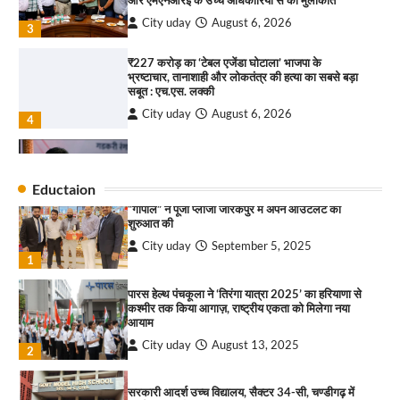
और एमएनआरई के उच्च अधिकारियों से की मुलाकात
3
City uday
August 6, 2026
3
₹227 करोड़ का ‘टेबल एजेंडा घोटाला’ भाजपा के
भ्रष्टाचार, तानाशाही और लोकतंत्र की हत्या का सबसे बड़ा
राहुल गाँधी ने खाई है वैश्विक मंच पर भारत को कमजोर करने
सबूत : एच.एस. लक्की
की कसम: देवशाली
City uday
August 6, 2026
City uday
August 6, 2025
4
इंडियन नेशनल थियेटर द्वारा 9 अगस्त को होगा ‘वर्षा ऋतु
4
संगीत संध्या 2026’ का आयोजन
Eductaion
City uday
August 6, 2026
“गोपाल” ने पूजा प्लाजा जीरकपुर में अपने आउटलेट की
1
शुरुआत की
City uday
September 5, 2025
“वोकल फॉर लोकल” से “लोकल टू ग्लोबल” की ओर भारत
1
का बढ़ता कदम, 12 से 15 अगस्त तक भारत मंडपम में होगा
भव्य भारत व्यापार महोत्सव : हरीश गर्ग
पारस हेल्थ पंचकूला ने ‘तिरंगा यात्रा 2025’ का हरियाणा से
City uday
August 6, 2026
2
कश्मीर तक किया आगाज़, राष्ट्रीय एकता को मिलेगा नया
आयाम
सोलर एनर्जी वेंडर्स एसोसिएशन (सेवा) ने पंजाब में सौर
City uday
August 13, 2025
2
परियोजनाओं की बाधाओं को दूर करने के लिए पीएसपीसीएल
और एमएनआरई के उच्च अधिकारियों से की मुलाकात
City uday
August 6, 2026
सरकारी आदर्श उच्च विद्यालय, सैक्टर 34-सी, चण्डीगढ़ में
3