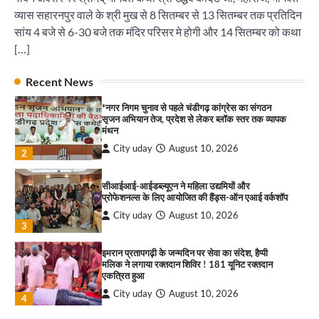
City uday
August 10, 2026
4
व्यास सहारनपुर वाले के श्री मुख से 8 सितम्बर से 13 सितम्बर तक प्रतिदिन
सांय 4 बजे से 6-30 बजे तक मंदिर परिसर मे होगी और 14 सितम्बर को कथा
सावण कवी दरबार में तीन दर्जन कवियों ने बांधा समां
[…]
City uday
August 10, 2026
पारस हेल्थ पंचकूला ने ‘तिरंगा यात्रा 2025’ का हरियाणा से
1
Recent News
कश्मीर तक किया आगाज़, राष्ट्रीय एकता को मिलेगा नया
आयाम
*नगर निगम चुनाव से पहले चंडीगढ़ कांग्रेस का संगठन
City uday
August 13, 2025
2
सृजन अभियान तेज, प्रदेश से लेकर ब्लॉक स्तर तक व्यापक
मंथन
City uday
August 10, 2026
सरकारी आदर्श उच्च विद्यालय, सैक्टर 34-सी, चण्डीगढ़ में
2
कार्यक्रम आयोजित
City uday
August 6, 2025
सीआईआई-आईडब्ल्यूएन ने महिला उद्यमियों और
3
प्रोफेशनल्स के लिए आयोजित की हैंड्स-ऑन एआई वर्कशॉप
City uday
August 10, 2026
3
इमरान प्रतापगढ़ी के जन्मदिन पर सेवा का संदेश, हैप्पी
राहुल गाँधी ने खाई है वैश्विक मंच पर भारत को कमजोर करने
मलिक ने लगाया रक्तदान शिविर ! 181 यूनिट रक्तदान
की कसम: देवशाली
एकत्रित हुआ
City uday
August 6, 2025
City uday
August 10, 2026
4