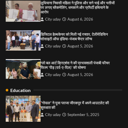
लुधियाना निवासी महिला ने पुलिस और सगे भाई और भतीजों
पर लगाए ब्लैकमेलिंग, धमकाने और प्रॉपर्टी हथियाने के
आरोप
4
City uday
August 6, 2026
“गोपाल” ने पूजा प्लाजा जीरकपुर में अपने आउटलेट की
शुरुआत की
डिजिटल हेल्थकेयर को मिली नई रफ्तार, टेलीमेडिसिन
सोसाइटी ऑफ इंडिया–पंजाब चैप्टर लॉन्च
City uday
September 5, 2025
1
City uday
August 5, 2026
पारस हेल्थ पंचकूला ने ‘तिरंगा यात्रा 2025’ का हरियाणा से
कश्मीर तक किया आगाज़, राष्ट्रीय एकता को मिलेगा नया
ग्लो बल आर्ट क्रिएशंस ने की प्रभावशाली पंजाबी फीचर
आयाम
फिल्म ‘पीड़ (दर्द-ए-दिल)’ की घोषणा
City uday
August 13, 2025
2
City uday
August 5, 2026
सरकारी आदर्श उच्च विद्यालय, सैक्टर 34-सी, चण्डीगढ़ में
Education
कार्यक्रम आयोजित
City uday
August 6, 2025
“गोपाल” ने पूजा प्लाजा जीरकपुर में अपने आउटलेट की
3
शुरुआत की
City uday
September 5, 2025
राहुल गाँधी ने खाई है वैश्विक मंच पर भारत को कमजोर करने