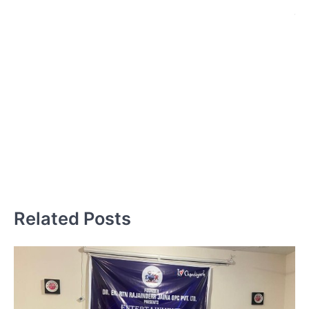
जन
पर
व
स
Related Posts