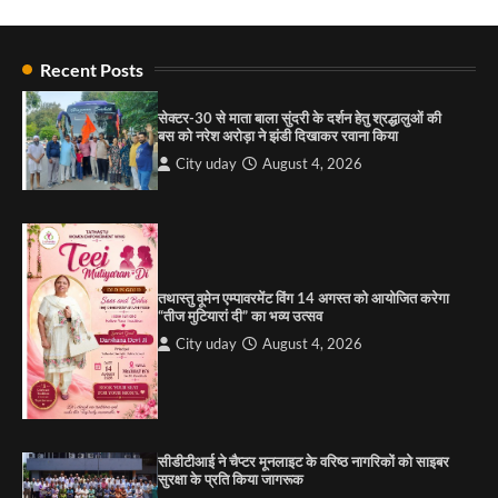
राहुल गाँधी ने खाई है वैश्विक मंच पर भारत को कमजोर करने
की कसम: देवशाली
Recent Posts
City uday
August 6, 2025
सेक्टर-30 से माता बाला सुंदरी के दर्शन हेतु श्रद्धालुओं की
बस को नरेश अरोड़ा ने झंडी दिखाकर रवाना किया
4
City uday
August 4, 2026
“गोपाल” ने पूजा प्लाजा जीरकपुर में अपने आउटलेट की
शुरुआत की
City uday
September 5, 2025
1
तथास्तु वूमेन एम्पावरमेंट विंग 14 अगस्त को आयोजित करेगा
पारस हेल्थ पंचकूला ने ‘तिरंगा यात्रा 2025’ का हरियाणा से
“तीज मुटियारां दी” का भव्य उत्सव
कश्मीर तक किया आगाज़, राष्ट्रीय एकता को मिलेगा नया
आयाम
City uday
August 4, 2026
City uday
August 13, 2025
2
सरकारी आदर्श उच्च विद्यालय, सैक्टर 34-सी, चण्डीगढ़ में
कार्यक्रम आयोजित
सीडीटीआई ने चैप्टर मूनलाइट के वरिष्ठ नागरिकों को साइबर
City uday
August 6, 2025
सुरक्षा के प्रति किया जागरूक
3