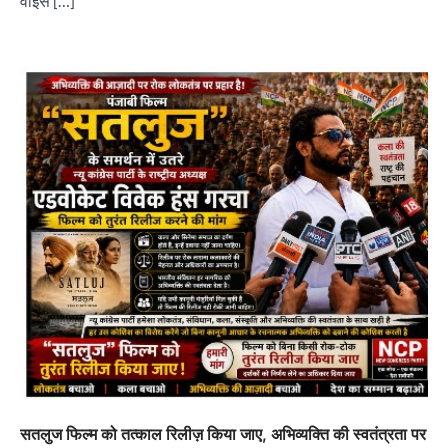
वाइस […]
“वोकल फॉर लोकल” से “लोकल टू ग्लोबल” की ओर भारत
का बढ़ता कदम, 12 से 15 अगस्त तक भारत मंडपम में होगा
भव्य भारत व्यापार महोत्सव : हरीश गर्ग
City uday
August 6, 2026
2
सोलर एनर्जी वेंडर्स एसोसिएशन (सेवा) ने पंजाब में सौर
परियोजनाओं की बाधाओं को दूर करने के लिए पीएसपीसीएल
और एमएनआरई के उच्च अधिकारियों से की मुलाकात
City uday
August 6, 2026
3
सतलुज फिल्म को तत्काल रिलीज़ किया जाए, अभिव्यक्ति की स्वतंत्रता पर