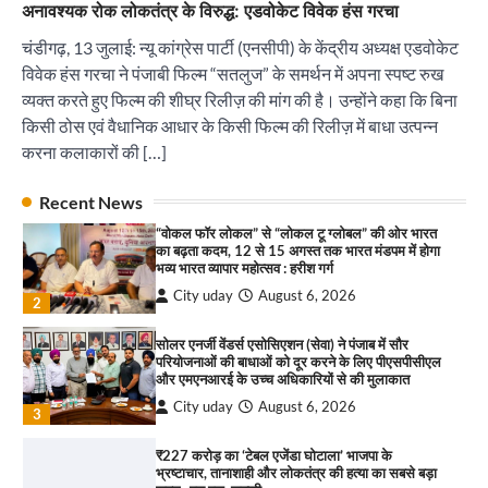
₹227 करोड़ का ‘टेबल एजेंडा घोटाला’ भाजपा के
अनावश्यक रोक लोकतंत्र के विरुद्ध: एडवोकेट विवेक हंस गरचा
भ्रष्टाचार, तानाशाही और लोकतंत्र की हत्या का सबसे बड़ा
सबूत : एच.एस. लक्की
चंडीगढ़, 13 जुलाई: न्यू कांग्रेस पार्टी (एनसीपी) के केंद्रीय अध्यक्ष एडवोकेट
City uday
August 6, 2026
विवेक हंस गरचा ने पंजाबी फिल्म “सतलुज” के समर्थन में अपना स्पष्ट रुख
4
व्यक्त करते हुए फिल्म की शीघ्र रिलीज़ की मांग की है। उन्होंने कहा कि बिना
किसी ठोस एवं वैधानिक आधार के किसी फिल्म की रिलीज़ में बाधा उत्पन्न
इंडियन नेशनल थियेटर द्वारा 9 अगस्त को होगा ‘वर्षा ऋतु
संगीत संध्या 2026’ का आयोजन
करना कलाकारों की […]
City uday
August 6, 2026
1
पारस हेल्थ पंचकूला ने ‘तिरंगा यात्रा 2025’ का हरियाणा से
Recent News
कश्मीर तक किया आगाज़, राष्ट्रीय एकता को मिलेगा नया
“वोकल फॉर लोकल” से “लोकल टू ग्लोबल” की ओर भारत
आयाम
का बढ़ता कदम, 12 से 15 अगस्त तक भारत मंडपम में होगा
City uday
August 13, 2025
भव्य भारत व्यापार महोत्सव : हरीश गर्ग
2
City uday
August 6, 2026
2
सरकारी आदर्श उच्च विद्यालय, सैक्टर 34-सी, चण्डीगढ़ में
कार्यक्रम आयोजित
सोलर एनर्जी वेंडर्स एसोसिएशन (सेवा) ने पंजाब में सौर
परियोजनाओं की बाधाओं को दूर करने के लिए पीएसपीसीएल
City uday
August 6, 2025
और एमएनआरई के उच्च अधिकारियों से की मुलाकात
3
City uday
August 6, 2026
3
₹227 करोड़ का ‘टेबल एजेंडा घोटाला’ भाजपा के
भ्रष्टाचार, तानाशाही और लोकतंत्र की हत्या का सबसे बड़ा
राहुल गाँधी ने खाई है वैश्विक मंच पर भारत को कमजोर करने