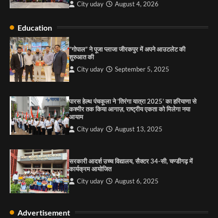
City uday
August 4, 2026
Education
राहुल गाँधी ने खाई है वैश्विक मंच पर भारत को कमजोर करने
की कसम: देवशाली
“गोपाल” ने पूजा प्लाजा जीरकपुर में अपने आउटलेट की
शुरुआत की
City uday
August 6, 2025
City uday
September 5, 2025
4
पारस हेल्थ पंचकूला ने ‘तिरंगा यात्रा 2025’ का हरियाणा से
कश्मीर तक किया आगाज़, राष्ट्रीय एकता को मिलेगा नया
आयाम
City uday
August 13, 2025
सरकारी आदर्श उच्च विद्यालय, सैक्टर 34-सी, चण्डीगढ़ में
कार्यक्रम आयोजित
City uday
August 6, 2025
Advertisement