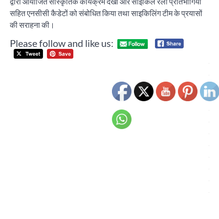
द्वारा आयोजित सांस्कृतिक कार्यक्रम देखा और साइकिल रैली प्रतिभागियों
सहित एनसीसी कैडेटों को संबोधित किया तथा साइकिलिंग टीम के प्रयासों
की सराहना की।
Please follow and like us:
Post
देश 
navigation
वि
शक्
मु
करन
लि
सी
गठ
गया
कमा
वि
कन
चंड