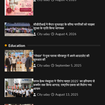
City uday
August 13, 2025
2
सरकारी आदर्श उच्च विद्यालय, सैक्टर 34-सी, चण्डीगढ़ में
कार्यक्रम आयोजित
सीडीटीआई ने चैप्टर मूनलाइट के वरिष्ठ नागरिकों को साइबर
City uday
August 6, 2025
सुरक्षा के प्रति किया जागरूक
3
City uday
August 4, 2026
Education
राहुल गाँधी ने खाई है वैश्विक मंच पर भारत को कमजोर करने
की कसम: देवशाली
“गोपाल” ने पूजा प्लाजा जीरकपुर में अपने आउटलेट की
शुरुआत की
City uday
August 6, 2025
City uday
September 5, 2025
4
पारस हेल्थ पंचकूला ने ‘तिरंगा यात्रा 2025’ का हरियाणा से
कश्मीर तक किया आगाज़, राष्ट्रीय एकता को मिलेगा नया
आयाम
City uday
August 13, 2025