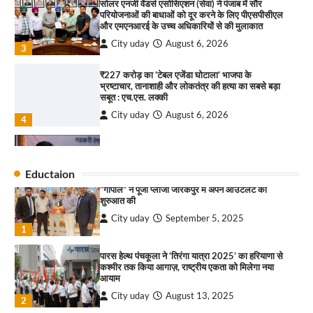
सोलर एनर्जी वेंडर्स एसोसिएशन (सेवा) ने पंजाब में सौर
परियोजनाओं की बाधाओं को दूर करने के लिए पीएसपीसीएल
City uday
August 6, 2025
और एमएनआरई के उच्च अधिकारियों से की मुलाकात
3
City uday
August 6, 2026
3
₹227 करोड़ का ‘टेबल एजेंडा घोटाला’ भाजपा के
भ्रष्टाचार, तानाशाही और लोकतंत्र की हत्या का सबसे बड़ा
राहुल गाँधी ने खाई है वैश्विक मंच पर भारत को कमजोर करने
सबूत : एच.एस. लक्की
की कसम: देवशाली
City uday
August 6, 2026
City uday
August 6, 2025
4
इंडियन नेशनल थियेटर द्वारा 9 अगस्त को होगा ‘वर्षा ऋतु
4
संगीत संध्या 2026’ का आयोजन
Eductaion
City uday
August 6, 2026
“गोपाल” ने पूजा प्लाजा जीरकपुर में अपने आउटलेट की
1
शुरुआत की
City uday
September 5, 2025
“वोकल फॉर लोकल” से “लोकल टू ग्लोबल” की ओर भारत
1
का बढ़ता कदम, 12 से 15 अगस्त तक भारत मंडपम में होगा
भव्य भारत व्यापार महोत्सव : हरीश गर्ग
पारस हेल्थ पंचकूला ने ‘तिरंगा यात्रा 2025’ का हरियाणा से
City uday
August 6, 2026
2
कश्मीर तक किया आगाज़, राष्ट्रीय एकता को मिलेगा नया
आयाम
सोलर एनर्जी वेंडर्स एसोसिएशन (सेवा) ने पंजाब में सौर
City uday
August 13, 2025
2
परियोजनाओं की बाधाओं को दूर करने के लिए पीएसपीसीएल