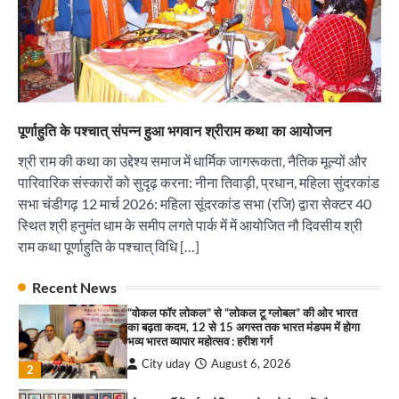
2
सोलर एनर्जी वेंडर्स एसोसिएशन (सेवा) ने पंजाब में सौर
परियोजनाओं की बाधाओं को दूर करने के लिए पीएसपीसीएल
और एमएनआरई के उच्च अधिकारियों से की मुलाकात
City uday
August 6, 2026
3
₹227 करोड़ का ‘टेबल एजेंडा घोटाला’ भाजपा के
पूर्णाहुति के पश्चात् संपन्न हुआ भगवान श्रीराम कथा का आयोजन
भ्रष्टाचार, तानाशाही और लोकतंत्र की हत्या का सबसे बड़ा
सबूत : एच.एस. लक्की
श्री राम की कथा का उद्देश्य समाज में धार्मिक जागरूकता, नैतिक मूल्यों और
City uday
August 6, 2026
पारिवारिक संस्कारों को सुदृढ़ करना: नीना तिवाड़ी, प्रधान, महिला सुंदरकांड
4
सभा चंडीगढ़ 12 मार्च 2026: महिला सूंदरकांड सभा (रजि) द्वारा सेक्टर 40
स्थित श्री हनुमंत धाम के समीप लगते पार्क में में आयोजित नौ दिवसीय श्री
इंडियन नेशनल थियेटर द्वारा 9 अगस्त को होगा ‘वर्षा ऋतु
संगीत संध्या 2026’ का आयोजन
राम कथा पूर्णाहुति के पश्चात् विधि […]
City uday
August 6, 2026
1
पारस हेल्थ पंचकूला ने ‘तिरंगा यात्रा 2025’ का हरियाणा से
Recent News
कश्मीर तक किया आगाज़, राष्ट्रीय एकता को मिलेगा नया
“वोकल फॉर लोकल” से “लोकल टू ग्लोबल” की ओर भारत
आयाम
का बढ़ता कदम, 12 से 15 अगस्त तक भारत मंडपम में होगा
City uday
August 13, 2025
भव्य भारत व्यापार महोत्सव : हरीश गर्ग
2
City uday
August 6, 2026
2
सरकारी आदर्श उच्च विद्यालय, सैक्टर 34-सी, चण्डीगढ़ में
कार्यक्रम आयोजित