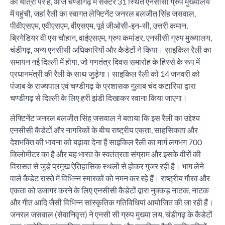
की यात्रा पर है, आज चण्डीगढ़ में सेक्टर 31 स्थित एनसीसी ग्रुप मुख्यालय
में पहुंची, जहां रैली का स्वागत लेफ्टिनेंट जनरल बलजीत सिंह जसवाल,
पीवीएसएम, एवीएसएम, वीएसएम, पूर्व जीओसी-इन-सी, उत्तरी कमान,
ब्रिगेडियर वी एस चौहान, वाईएसएम, ग्रुप कमांडर, एनसीसी ग्रुप मुख्यालय,
चंडीगढ़, अन्य एनसीसी अधिकारियों और कैडेटों ने किया। साइकिल रैली का
समापन नई दिल्ली में होगा, जो गणतंत्र दिवस समारोह के हिस्से के रूप में
प्रधानमंत्री की रैली के साथ जुड़ेगा। साइकिल रैली को 14 जनवरी को
पंजाब के राज्यपाल एवं चण्डीगढ़ के प्रशासक गुलाब चंद कटारिया द्वारा
चण्डीगढ़ से दिल्ली के लिए हरी झंडी दिखाकर रवाना किया जाएगा।
लेफ्टिनेंट जनरल बलजीत सिंह जसवाल ने बताया कि इस रैली का उद्देश्य
एनसीसी कैडेटों और नागरिकों के बीच राष्ट्रीय एकता, साहसिकता और
देशभक्ति की भावना को बढ़ावा देना है साइकिल रैली का मार्ग लगभग 700
किलोमीटर का है और यह भारत के स्वतंत्रता संग्राम और इसके वीरों की
विरासत से जुड़े प्रमुख ऐतिहासिक स्थलों से होकर गुजर रही है। भाग लेने
वाले कैडेट रास्ते में विभिन्न स्मारकों को नमन कर रहे हैं। राष्ट्रीय गौरव और
एकता को उजागर करने के लिए एनसीसी कैडेटों द्वारा नुक्कड़ नाटक, नाटक
और गीत आदि जैसी विभिन्न सांस्कृतिक गतिविधियां आयोजित की जा रही हैं।
जनरल जसवाल (सेवानिवृत्त) ने एनसी सी ग्रुप मुख्या लय, चंडीगढ़ के कैडेटों