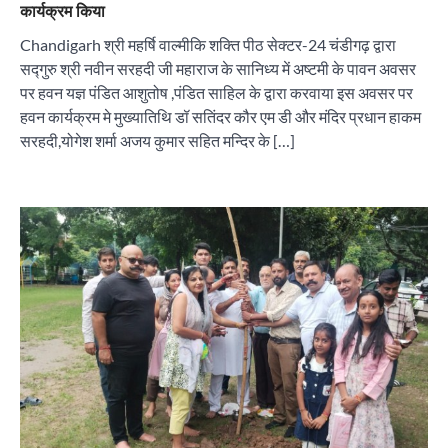
कार्यक्रम किया
Chandigarh श्री महर्षि वाल्मीकि शक्ति पीठ सेक्टर-24 चंडीगढ़ द्वारा
सद्गुरु श्री नवीन सरहदी जी महाराज के सानिध्य में अष्टमी के पावन अवसर
पर हवन यज्ञ पंडित आशुतोष ,पंडित साहिल के द्वारा करवाया इस अवसर पर
हवन कार्यक्रम मे मुख्यातिथि डॉ सतिंदर कौर एम डी और मंदिर प्रधान हाकम
सरहदी,योगेश शर्मा अजय कुमार सहित मन्दिर के […]
“वोकल फॉर लोकल” से “लोकल टू ग्लोबल” की ओर भारत
का बढ़ता कदम, 12 से 15 अगस्त तक भारत मंडपम में होगा
भव्य भारत व्यापार महोत्सव : हरीश गर्ग
City uday
August 6, 2026
2
सोलर एनर्जी वेंडर्स एसोसिएशन (सेवा) ने पंजाब में सौर
परियोजनाओं की बाधाओं को दूर करने के लिए पीएसपीसीएल
और एमएनआरई के उच्च अधिकारियों से की मुलाकात