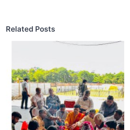
सं
का
Related Posts