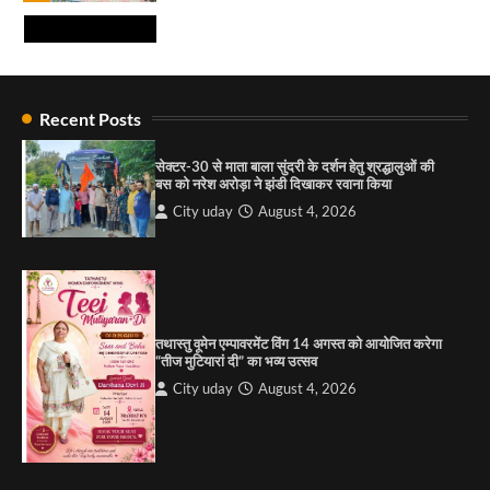
सबूत : एच.एस. लक्की
City uday
August 6, 2026
4
राहुल गाँधी ने खाई है वैश्विक मंच पर भारत को कमजोर करने
की कसम: देवशाली
Recent Posts
City uday
August 6, 2025
सेक्टर-30 से माता बाला सुंदरी के दर्शन हेतु श्रद्धालुओं की
बस को नरेश अरोड़ा ने झंडी दिखाकर रवाना किया
4
City uday
August 4, 2026
“गोपाल” ने पूजा प्लाजा जीरकपुर में अपने आउटलेट की
शुरुआत की
City uday
September 5, 2025
1
तथास्तु वूमेन एम्पावरमेंट विंग 14 अगस्त को आयोजित करेगा
पारस हेल्थ पंचकूला ने ‘तिरंगा यात्रा 2025’ का हरियाणा से
“तीज मुटियारां दी” का भव्य उत्सव
कश्मीर तक किया आगाज़, राष्ट्रीय एकता को मिलेगा नया
आयाम
City uday
August 4, 2026
City uday
August 13, 2025
2
सरकारी आदर्श उच्च विद्यालय, सैक्टर 34-सी, चण्डीगढ़ में
कार्यक्रम आयोजित