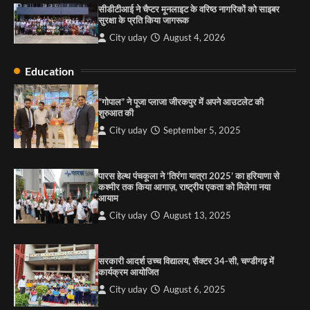
सीडीटीआई ने चैप्टर मूनलाइट के वरिष्ठ नागरिकों को साइबर
City uday
August 6, 2025
सुरक्षा के प्रति किया जागरूक
3
City uday
August 4, 2026
Education
राहुल गाँधी ने खाई है वैश्विक मंच पर भारत को कमजोर करने
की कसम: देवशाली
“गोपाल” ने पूजा प्लाजा जीरकपुर में अपने आउटलेट की
शुरुआत की
City uday
August 6, 2025
City uday
September 5, 2025
4
पारस हेल्थ पंचकूला ने ‘तिरंगा यात्रा 2025’ का हरियाणा से
कश्मीर तक किया आगाज़, राष्ट्रीय एकता को मिलेगा नया
आयाम
City uday
August 13, 2025
सरकारी आदर्श उच्च विद्यालय, सैक्टर 34-सी, चण्डीगढ़ में
कार्यक्रम आयोजित
City uday
August 6, 2025