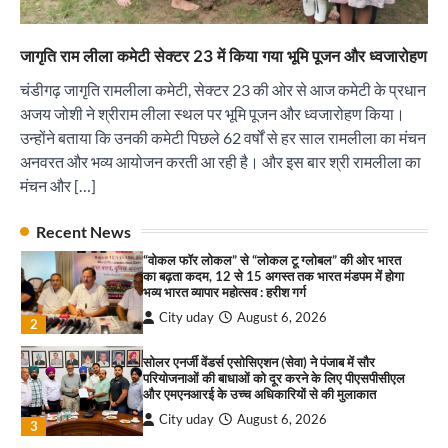
City uday
August 6, 2026
3
₹227 करोड़ का ‘टेबल एजेंडा घोटाला’ भाजपा के
जागृति राम लीला कमेटी सेक्टर 23 में किया गया भूमि पूजन और ध्वजारोहण
भ्रष्टाचार, तानाशाही और लोकतंत्र की हत्या का सबसे बड़ा
सबूत : एच.एस. लक्की
चंडीगढ़ जागृति रामलीला कमेटी, सेक्टर 23 की ओर से आज कमेटी के प्रधान
City uday
August 6, 2026
अजय जोशी ने श्रीराम लीला स्थल पर भूमि पूजन और ध्वजारोहण किया।
4
उन्होंने बताया कि उनकी कमेटी पिछले 62 वर्षों से हर साल रामलीला का मंचन
अनवरत और भव्य आयोजन करती आ रही है। और इस बार श्री रामलीला का
इंडियन नेशनल थियेटर द्वारा 9 अगस्त को होगा ‘वर्षा ऋतु
संगीत संध्या 2026’ का आयोजन
मंचन और […]
City uday
August 6, 2026
1
पारस हेल्थ पंचकूला ने ‘तिरंगा यात्रा 2025’ का हरियाणा से
Recent News
कश्मीर तक किया आगाज़, राष्ट्रीय एकता को मिलेगा नया
“वोकल फॉर लोकल” से “लोकल टू ग्लोबल” की ओर भारत
आयाम
का बढ़ता कदम, 12 से 15 अगस्त तक भारत मंडपम में होगा
City uday
August 13, 2025
भव्य भारत व्यापार महोत्सव : हरीश गर्ग
2
City uday
August 6, 2026
2
सरकारी आदर्श उच्च विद्यालय, सैक्टर 34-सी, चण्डीगढ़ में
कार्यक्रम आयोजित
सोलर एनर्जी वेंडर्स एसोसिएशन (सेवा) ने पंजाब में सौर
परियोजनाओं की बाधाओं को दूर करने के लिए पीएसपीसीएल
City uday
August 6, 2025
और एमएनआरई के उच्च अधिकारियों से की मुलाकात
3
City uday
August 6, 2026
3