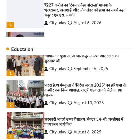
₹227 करोड़ का ‘टेबल एजेंडा घोटाला’ भाजपा के
भ्रष्टाचार, तानाशाही और लोकतंत्र की हत्या का सबसे बड़ा
राहुल गाँधी ने खाई है वैश्विक मंच पर भारत को कमजोर करने
सबूत : एच.एस. लक्की
की कसम: देवशाली
City uday
August 6, 2026
City uday
August 6, 2025
4
इंडियन नेशनल थियेटर द्वारा 9 अगस्त को होगा ‘वर्षा ऋतु
4
संगीत संध्या 2026’ का आयोजन
Eductaion
City uday
August 6, 2026
“गोपाल” ने पूजा प्लाजा जीरकपुर में अपने आउटलेट की
1
शुरुआत की
City uday
September 5, 2025
“वोकल फॉर लोकल” से “लोकल टू ग्लोबल” की ओर भारत
1
का बढ़ता कदम, 12 से 15 अगस्त तक भारत मंडपम में होगा
भव्य भारत व्यापार महोत्सव : हरीश गर्ग
पारस हेल्थ पंचकूला ने ‘तिरंगा यात्रा 2025’ का हरियाणा से
City uday
August 6, 2026
2
कश्मीर तक किया आगाज़, राष्ट्रीय एकता को मिलेगा नया
आयाम
सोलर एनर्जी वेंडर्स एसोसिएशन (सेवा) ने पंजाब में सौर
City uday
August 13, 2025
2
परियोजनाओं की बाधाओं को दूर करने के लिए पीएसपीसीएल
और एमएनआरई के उच्च अधिकारियों से की मुलाकात
City uday
August 6, 2026
सरकारी आदर्श उच्च विद्यालय, सैक्टर 34-सी, चण्डीगढ़ में
3
कार्यक्रम आयोजित
City uday
August 6, 2025
₹227 करोड़ का ‘टेबल एजेंडा घोटाला’ भाजपा के
3
भ्रष्टाचार, तानाशाही और लोकतंत्र की हत्या का सबसे बड़ा