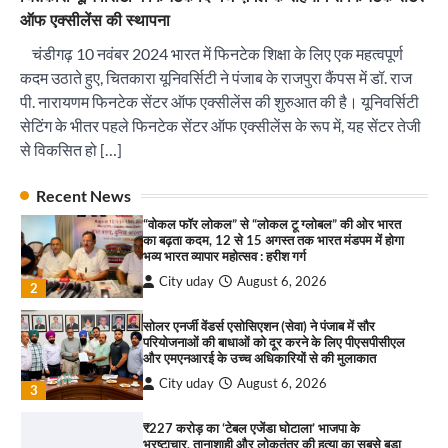
₹227 करोड़ का ‘टेबल एजेंडा घोटाला’ भाजपा के
ऑफ एक्सीलेंस की स्थापना
भ्रष्टाचार, तानाशाही और लोकतंत्र की हत्या का सबसे बड़ा
सबूत : एच.एस. लक्की
चंडीगढ़ 10 नवंबर 2024 भारत में फिनटेक शिक्षा के लिए एक महत्वपूर्ण
City uday
August 6, 2026
कदम उठाते हुए, चितकारा यूनिवर्सिटी ने पंजाब के राजपुरा कैंपस में डॉ. राज
4
पी. नारायणम फिनटेक सेंटर ऑफ एक्सीलेंस की शुरुआत की है। यूनिवर्सिटी
सेटिंग के भीतर पहले फिनटेक सेंटर ऑफ एक्सीलेंस के रूप में, यह सेंटर तेजी
इंडियन नेशनल थियेटर द्वारा 9 अगस्त को होगा ‘वर्षा ऋतु
संगीत संध्या 2026’ का आयोजन
से विकसित हो […]
City uday
August 6, 2026
1
पारस हेल्थ पंचकूला ने ‘तिरंगा यात्रा 2025’ का हरियाणा से
Recent News
कश्मीर तक किया आगाज़, राष्ट्रीय एकता को मिलेगा नया
“वोकल फॉर लोकल” से “लोकल टू ग्लोबल” की ओर भारत
आयाम
का बढ़ता कदम, 12 से 15 अगस्त तक भारत मंडपम में होगा
City uday
August 13, 2025
भव्य भारत व्यापार महोत्सव : हरीश गर्ग
2
City uday
August 6, 2026
2
सरकारी आदर्श उच्च विद्यालय, सैक्टर 34-सी, चण्डीगढ़ में
कार्यक्रम आयोजित
सोलर एनर्जी वेंडर्स एसोसिएशन (सेवा) ने पंजाब में सौर
परियोजनाओं की बाधाओं को दूर करने के लिए पीएसपीसीएल
City uday
August 6, 2025
और एमएनआरई के उच्च अधिकारियों से की मुलाकात
3
City uday
August 6, 2026
3
₹227 करोड़ का ‘टेबल एजेंडा घोटाला’ भाजपा के
भ्रष्टाचार, तानाशाही और लोकतंत्र की हत्या का सबसे बड़ा
राहुल गाँधी ने खाई है वैश्विक मंच पर भारत को कमजोर करने