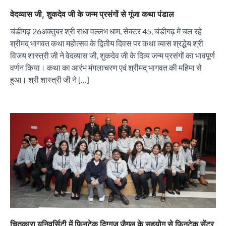
वेदव्यास जी, शुकदेव जी के जन्म प्रसंगों से गूंजा कथा पंडाल
चंडीगढ़ 26अक्तुबर श्री राधा वल्लभ धाम, सेक्टर 45, चंडीगढ़ में चल रहे
श्रीमद् भागवत कथा महोत्सव के द्वितीय दिवस पर कथा व्यास श्रद्धेय श्री
विजय शास्त्री जी ने वेदव्यास जी, शुकदेव जी के दिव्य जन्म प्रसंगों का भावपूर्ण
वर्णन किया। कथा का आरंभ मंगलाचरण एवं श्रीमद् भागवत की महिमा से
हुआ। श्री शास्त्री जी ने […]
“वोकल फॉर लोकल” से “लोकल टू ग्लोबल” की ओर भारत
का बढ़ता कदम, 12 से 15 अगस्त तक भारत मंडपम में होगा
भव्य भारत व्यापार महोत्सव : हरीश गर्ग
City uday
August 6, 2026
2
सोलर एनर्जी वेंडर्स एसोसिएशन (सेवा) ने पंजाब में सौर
परियोजनाओं की बाधाओं को दूर करने के लिए पीएसपीसीएल
और एमएनआरई के उच्च अधिकारियों से की मुलाकात
City uday
August 6, 2026
3
चितकारा यूनिवर्सिटी में फिनटेक दिग्गज जै़गल के सहयोग से फिनटेक सेंटर