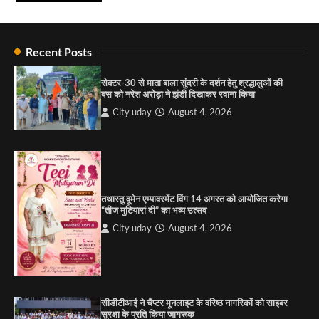
City uday
August 6, 2026
4
राहुल गाँधी ने खाई है वैश्विक मंच पर भारत को कमजोर करने
की कसम: देवशाली
Recent Posts
City uday
August 6, 2025
सेक्टर-30 से माता बाला सुंदरी के दर्शन हेतु श्रद्धालुओं की
बस को नरेश अरोड़ा ने झंडी दिखाकर रवाना किया
4
City uday
August 4, 2026
“गोपाल” ने पूजा प्लाजा जीरकपुर में अपने आउटलेट की
शुरुआत की
City uday
September 5, 2025
1
तथास्तु वूमेन एम्पावरमेंट विंग 14 अगस्त को आयोजित करेगा
पारस हेल्थ पंचकूला ने ‘तिरंगा यात्रा 2025’ का हरियाणा से
“तीज मुटियारां दी” का भव्य उत्सव
कश्मीर तक किया आगाज़, राष्ट्रीय एकता को मिलेगा नया
आयाम
City uday
August 4, 2026
City uday
August 13, 2025
2
सरकारी आदर्श उच्च विद्यालय, सैक्टर 34-सी, चण्डीगढ़ में
कार्यक्रम आयोजित
सीडीटीआई ने चैप्टर मूनलाइट के वरिष्ठ नागरिकों को साइबर
City uday
August 6, 2025
सुरक्षा के प्रति किया जागरूक