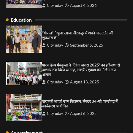
3
City uday
August 4, 2026
Education
राहुल गाँधी ने खाई है वैश्विक मंच पर भारत को कमजोर करने
की कसम: देवशाली
“गोपाल” ने पूजा प्लाजा जीरकपुर में अपने आउटलेट की
शुरुआत की
City uday
August 6, 2025
City uday
September 5, 2025
4
पारस हेल्थ पंचकूला ने ‘तिरंगा यात्रा 2025’ का हरियाणा से
कश्मीर तक किया आगाज़, राष्ट्रीय एकता को मिलेगा नया
आयाम
City uday
August 13, 2025
सरकारी आदर्श उच्च विद्यालय, सैक्टर 34-सी, चण्डीगढ़ में
कार्यक्रम आयोजित
City uday
August 6, 2025
Advertisement