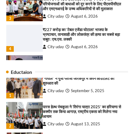
परियोजनाओं की बाधाओं को दूर करने के लिए पीएसपीसीएल
City uday
August 6, 2025
और एमएनआरई के उच्च अधिकारियों से की मुलाकात
3
City uday
August 6, 2026
3
₹227 करोड़ का ‘टेबल एजेंडा घोटाला’ भाजपा के
भ्रष्टाचार, तानाशाही और लोकतंत्र की हत्या का सबसे बड़ा
राहुल गाँधी ने खाई है वैश्विक मंच पर भारत को कमजोर करने
सबूत : एच.एस. लक्की
की कसम: देवशाली
City uday
August 6, 2026
City uday
August 6, 2025
4
इंडियन नेशनल थियेटर द्वारा 9 अगस्त को होगा ‘वर्षा ऋतु
4
संगीत संध्या 2026’ का आयोजन
Eductaion
City uday
August 6, 2026
“गोपाल” ने पूजा प्लाजा जीरकपुर में अपने आउटलेट की
1
शुरुआत की
City uday
September 5, 2025
“वोकल फॉर लोकल” से “लोकल टू ग्लोबल” की ओर भारत
1
का बढ़ता कदम, 12 से 15 अगस्त तक भारत मंडपम में होगा
भव्य भारत व्यापार महोत्सव : हरीश गर्ग
पारस हेल्थ पंचकूला ने ‘तिरंगा यात्रा 2025’ का हरियाणा से
City uday
August 6, 2026
2
कश्मीर तक किया आगाज़, राष्ट्रीय एकता को मिलेगा नया
आयाम
सोलर एनर्जी वेंडर्स एसोसिएशन (सेवा) ने पंजाब में सौर
City uday
August 13, 2025
2
परियोजनाओं की बाधाओं को दूर करने के लिए पीएसपीसीएल
और एमएनआरई के उच्च अधिकारियों से की मुलाकात