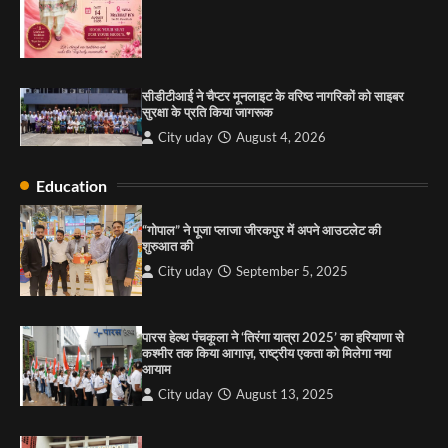
City uday
August 13, 2025
2
सरकारी आदर्श उच्च विद्यालय, सैक्टर 34-सी, चण्डीगढ़ में
कार्यक्रम आयोजित
सीडीटीआई ने चैप्टर मूनलाइट के वरिष्ठ नागरिकों को साइबर
City uday
August 6, 2025
सुरक्षा के प्रति किया जागरूक
3
City uday
August 4, 2026
Education
राहुल गाँधी ने खाई है वैश्विक मंच पर भारत को कमजोर करने
की कसम: देवशाली
“गोपाल” ने पूजा प्लाजा जीरकपुर में अपने आउटलेट की
शुरुआत की
City uday
August 6, 2025
City uday
September 5, 2025
4
पारस हेल्थ पंचकूला ने ‘तिरंगा यात्रा 2025’ का हरियाणा से
कश्मीर तक किया आगाज़, राष्ट्रीय एकता को मिलेगा नया
आयाम
City uday
August 13, 2025