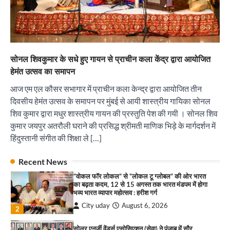
सोलर एनर्जी वेंडर्स एसोसिएशन (सेवा) ने पंजाब में सौर
परियोजनाओं की बाधाओं को दूर करने के लिए पीएसपीसीएल
और एमएनआरई के उच्च अधिकारियों से की मुलाकात
City uday
August 6, 2026
3
सोनल शिवकुमार के सधे हुए गायन से प्राचीन कला केंद्र द्वारा आयोजित
₹227 करोड़ का ‘टेबल एजेंडा घोटाला’ भाजपा के
हेमंत उत्सव का समापन
भ्रष्टाचार, तानाशाही और लोकतंत्र की हत्या का सबसे बड़ा
सबूत : एच.एस. लक्की
आज एम एल कौसर सभागार में प्राचीन कला केन्द्र द्वारा आयोजित तीन
City uday
August 6, 2026
दिवसीय हेमंत उत्सव के समापन पर मुंबई से आयी शास्त्रीय गायिका सोनल
4
शिव कुमार द्वारा मधुर शास्त्रीय गायन की प्रस्तुति पेश की गयी । सोनल शिव
कुमार जयपुर अतरौली घराने की प्रसिद्ध श्रीमती माणिक भिड़े के मार्गदर्शन में
इंडियन नेशनल थियेटर द्वारा 9 अगस्त को होगा ‘वर्षा ऋतु
संगीत संध्या 2026’ का आयोजन
हिंदुस्तानी संगीत की शिक्षा ले […]
City uday
August 6, 2026
1
पारस हेल्थ पंचकूला ने ‘तिरंगा यात्रा 2025’ का हरियाणा से
Recent News
कश्मीर तक किया आगाज़, राष्ट्रीय एकता को मिलेगा नया
“वोकल फॉर लोकल” से “लोकल टू ग्लोबल” की ओर भारत
आयाम
का बढ़ता कदम, 12 से 15 अगस्त तक भारत मंडपम में होगा
City uday
August 13, 2025
भव्य भारत व्यापार महोत्सव : हरीश गर्ग
2
City uday
August 6, 2026
2
सरकारी आदर्श उच्च विद्यालय, सैक्टर 34-सी, चण्डीगढ़ में
कार्यक्रम आयोजित
सोलर एनर्जी वेंडर्स एसोसिएशन (सेवा) ने पंजाब में सौर