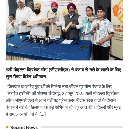
“वोकल फॉर लोकल” से “लोकल टू ग्लोबल” की ओर भारत
का बढ़ता कदम, 12 से 15 अगस्त तक भारत मंडपम में होगा
भव्य भारत व्यापार महोत्सव : हरीश गर्ग
City uday
August 6, 2026
2
सोलर एनर्जी वेंडर्स एसोसिएशन (सेवा) ने पंजाब में सौर
परियोजनाओं की बाधाओं को दूर करने के लिए पीएसपीसीएल
और एमएनआरई के उच्च अधिकारियों से की मुलाकात
City uday
August 6, 2026
3
गली मोहल्ला क्रिकेट लीग (जीएमसीएल) ने पंजाब से नशे के खात्मे के लिए
₹227 करोड़ का ‘टेबल एजेंडा घोटाला’ भाजपा के
शुरू किया विशेष अभियान
भ्रष्टाचार, तानाशाही और लोकतंत्र की हत्या का सबसे बड़ा
सबूत : एच.एस. लक्की
क्रिकेट के ज़रिए युवाओं को मिलेगा नया जीवन ग्रामीण पंजाब के लिए
City uday
August 6, 2026
“सरपंच ट्रॉफी” की घोषणा चंडीगढ़, 27 जून 2025 गली मोहल्ला क्रिकेट
4
लीग (जीएमसीएल) ने आज चंडीगढ़ प्रेस क्लब में एक प्रेस वार्ता के दौरान
पंजाब में नशे के खिलाफ एक बड़े अभियान की शुरुआत की। दिल्ली और मुंबई
इंडियन नेशनल थियेटर द्वारा 9 अगस्त को होगा ‘वर्षा ऋतु
संगीत संध्या 2026’ का आयोजन
में सफल आयोजनों के […]
City uday
August 6, 2026
1
पारस हेल्थ पंचकूला ने ‘तिरंगा यात्रा 2025’ का हरियाणा से
Recent News