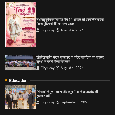
शुरुआत की
City uday
September 5, 2025
1
तथास्तु वूमेन एम्पावरमेंट विंग 14 अगस्त को आयोजित करेगा
पारस हेल्थ पंचकूला ने ‘तिरंगा यात्रा 2025’ का हरियाणा से
“तीज मुटियारां दी” का भव्य उत्सव
कश्मीर तक किया आगाज़, राष्ट्रीय एकता को मिलेगा नया
आयाम
City uday
August 4, 2026
City uday
August 13, 2025
2
सरकारी आदर्श उच्च विद्यालय, सैक्टर 34-सी, चण्डीगढ़ में
कार्यक्रम आयोजित
सीडीटीआई ने चैप्टर मूनलाइट के वरिष्ठ नागरिकों को साइबर
City uday
August 6, 2025
सुरक्षा के प्रति किया जागरूक
3
City uday
August 4, 2026
Education
राहुल गाँधी ने खाई है वैश्विक मंच पर भारत को कमजोर करने
की कसम: देवशाली
“गोपाल” ने पूजा प्लाजा जीरकपुर में अपने आउटलेट की
शुरुआत की
City uday
August 6, 2025
City uday
September 5, 2025
4