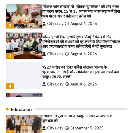
कश्मीर तक किया आगाज़, राष्ट्रीय एकता को मिलेगा नया
“वोकल फॉर लोकल” से “लोकल टू ग्लोबल” की ओर भारत
आयाम
का बढ़ता कदम, 12 से 15 अगस्त तक भारत मंडपम में होगा
City uday
August 13, 2025
भव्य भारत व्यापार महोत्सव : हरीश गर्ग
2
City uday
August 6, 2026
2
सरकारी आदर्श उच्च विद्यालय, सैक्टर 34-सी, चण्डीगढ़ में
कार्यक्रम आयोजित
सोलर एनर्जी वेंडर्स एसोसिएशन (सेवा) ने पंजाब में सौर
परियोजनाओं की बाधाओं को दूर करने के लिए पीएसपीसीएल
City uday
August 6, 2025
और एमएनआरई के उच्च अधिकारियों से की मुलाकात
3
City uday
August 6, 2026
3
₹227 करोड़ का ‘टेबल एजेंडा घोटाला’ भाजपा के
भ्रष्टाचार, तानाशाही और लोकतंत्र की हत्या का सबसे बड़ा
राहुल गाँधी ने खाई है वैश्विक मंच पर भारत को कमजोर करने
सबूत : एच.एस. लक्की
की कसम: देवशाली
City uday
August 6, 2026
City uday
August 6, 2025
4
इंडियन नेशनल थियेटर द्वारा 9 अगस्त को होगा ‘वर्षा ऋतु
4
संगीत संध्या 2026’ का आयोजन
Eductaion
City uday
August 6, 2026
“गोपाल” ने पूजा प्लाजा जीरकपुर में अपने आउटलेट की
1
शुरुआत की
City uday
September 5, 2025
“वोकल फॉर लोकल” से “लोकल टू ग्लोबल” की ओर भारत
1