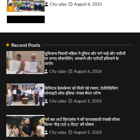
City uday
August 6, 2025
3
इमरान प्रतापगढ़ी के जन्मदिन पर सेवा का संदेश, हैप्पी
मलिक ने लगाया रक्तदान शिविर ! 181 यूनिट रक्तदान
एकत्रित हुआ
City uday
August 10, 2026
4
राहुल गाँधी ने खाई है वैश्विक मंच पर भारत को कमजोर करने
की कसम: देवशाली
Recent Posts
City uday
August 6, 2025
लुधियाना निवासी महिला ने पुलिस और सगे भाई और भतीजों
पर लगाए ब्लैकमेलिंग, धमकाने और प्रॉपर्टी हथियाने के
आरोप
4
City uday
August 6, 2026
“गोपाल” ने पूजा प्लाजा जीरकपुर में अपने आउटलेट की
शुरुआत की
डिजिटल हेल्थकेयर को मिली नई रफ्तार, टेलीमेडिसिन
सोसाइटी ऑफ इंडिया–पंजाब चैप्टर लॉन्च
City uday
September 5, 2025
1
City uday
August 5, 2026
पारस हेल्थ पंचकूला ने ‘तिरंगा यात्रा 2025’ का हरियाणा से
कश्मीर तक किया आगाज़, राष्ट्रीय एकता को मिलेगा नया
ग्लो बल आर्ट क्रिएशंस ने की प्रभावशाली पंजाबी फीचर
आयाम
फिल्म ‘पीड़ (दर्द-ए-दिल)’ की घोषणा
City uday
August 13, 2025
2
City uday
August 5, 2026