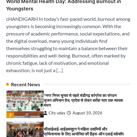
World Mental Health Day: Addressing Burnout in
सीआईआई-आईडब्ल्यूएन ने महिला उद्यमियों और
Youngsters
प्रोफेशनल्स के लिए आयोजित की हैंड्स-ऑन एआई वर्कशॉप
City uday
August 10, 2026
cHANDIGARH In today’s fast-paced world, burnout among
3
youngsters is becoming increasingly common. With the
pressure of academic performance, social expectations, and
इमरान प्रतापगढ़ी के जन्मदिन पर सेवा का संदेश, हैप्पी
मलिक ने लगाया रक्तदान शिविर ! 181 यूनिट रक्तदान
the digital overload, many young individuals find
एकत्रित हुआ
themselves struggling to maintain a balance between their
City uday
August 10, 2026
4
responsibilities and well-being. Burnout, often marked by
chronic fatigue, lack of motivation, and emotional
सावण कवी दरबार में तीन दर्जन कवियों ने बांधा समां
exhaustion, is not just a […]
City uday
August 10, 2026
पारस हेल्थ पंचकूला ने ‘तिरंगा यात्रा 2025’ का हरियाणा से
1
Recent News
कश्मीर तक किया आगाज़, राष्ट्रीय एकता को मिलेगा नया
आयाम
*नगर निगम चुनाव से पहले चंडीगढ़ कांग्रेस का संगठन
City uday
August 13, 2025
2
सृजन अभियान तेज, प्रदेश से लेकर ब्लॉक स्तर तक व्यापक
मंथन
City uday
August 10, 2026
सरकारी आदर्श उच्च विद्यालय, सैक्टर 34-सी, चण्डीगढ़ में
2
कार्यक्रम आयोजित
City uday
August 6, 2025
सीआईआई-आईडब्ल्यूएन ने महिला उद्यमियों और
3
प्रोफेशनल्स के लिए आयोजित की हैंड्स-ऑन एआई वर्कशॉप