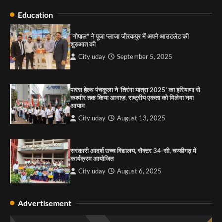
सरकारी आदर्श उच्च विद्यालय, सैक्टर 34-सी, चण्डीगढ़ में
Education
कार्यक्रम आयोजित
City uday
August 6, 2025
“गोपाल” ने पूजा प्लाजा जीरकपुर में अपने आउटलेट की
3
शुरुआत की
City uday
September 5, 2025
राहुल गाँधी ने खाई है वैश्विक मंच पर भारत को कमजोर करने
की कसम: देवशाली
पारस हेल्थ पंचकूला ने ‘तिरंगा यात्रा 2025’ का हरियाणा से
कश्मीर तक किया आगाज़, राष्ट्रीय एकता को मिलेगा नया
City uday
August 6, 2025
आयाम
City uday
August 13, 2025
4
सरकारी आदर्श उच्च विद्यालय, सैक्टर 34-सी, चण्डीगढ़ में
कार्यक्रम आयोजित
City uday
August 6, 2025
Advertisement