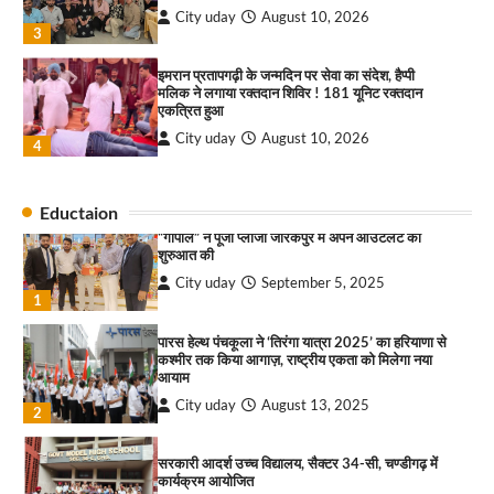
City uday
August 10, 2026
3
इमरान प्रतापगढ़ी के जन्मदिन पर सेवा का संदेश, हैप्पी
राहुल गाँधी ने खाई है वैश्विक मंच पर भारत को कमजोर करने
मलिक ने लगाया रक्तदान शिविर ! 181 यूनिट रक्तदान
की कसम: देवशाली
एकत्रित हुआ
City uday
August 6, 2025
City uday
August 10, 2026
4
4
सावण कवी दरबार में तीन दर्जन कवियों ने बांधा समां
Eductaion
City uday
August 10, 2026
“गोपाल” ने पूजा प्लाजा जीरकपुर में अपने आउटलेट की
शुरुआत की
1
City uday
September 5, 2025
1
*नगर निगम चुनाव से पहले चंडीगढ़ कांग्रेस का संगठन
सृजन अभियान तेज, प्रदेश से लेकर ब्लॉक स्तर तक व्यापक
मंथन
पारस हेल्थ पंचकूला ने ‘तिरंगा यात्रा 2025’ का हरियाणा से
कश्मीर तक किया आगाज़, राष्ट्रीय एकता को मिलेगा नया
City uday
August 10, 2026
2
आयाम
City uday
August 13, 2025
2
सीआईआई-आईडब्ल्यूएन ने महिला उद्यमियों और
प्रोफेशनल्स के लिए आयोजित की हैंड्स-ऑन एआई वर्कशॉप
सरकारी आदर्श उच्च विद्यालय, सैक्टर 34-सी, चण्डीगढ़ में
City uday
August 10, 2026
कार्यक्रम आयोजित
3