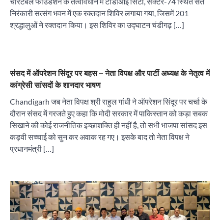
चैरिटेबल फाउंडेशन के तत्वावधान में टीडीआई सिटी, सेक्टर-74 स्थित संत
निरंकारी सत्संग भवन में एक रक्तदान शिविर लगाया गया, जिसमें 201
श्रद्धालुओं ने रक्तदान किया। इस शिविर का उद्घाटन चंडीगढ़ […]
संसद में ऑपरेशन सिंदूर पर बहस – नेता विपक्ष और पार्टी अध्यक्ष के नेतृत्व में
कांग्रेसी सांसदों के शानदार भाषण
Chandigarh जब नेता विपक्ष श्री राहुल गांधी ने ऑपरेशन सिंदूर पर चर्चा के
दौरान संसद में गरजते हुए कहा कि मोदी सरकार में पाकिस्तान को कड़ा सबक
सिखाने की कोई राजनीतिक इच्छाशक्ति ही नहीं है, तो सभी भाजपा सांसद इस
कड़वी सच्चाई को सुन कर अवाक रह गए। इसके बाद तो नेता विपक्ष ने
प्रधानमंत्री […]
“वोकल फॉर लोकल” से “लोकल टू ग्लोबल” की ओर भारत
का बढ़ता कदम, 12 से 15 अगस्त तक भारत मंडपम में होगा
भव्य भारत व्यापार महोत्सव : हरीश गर्ग