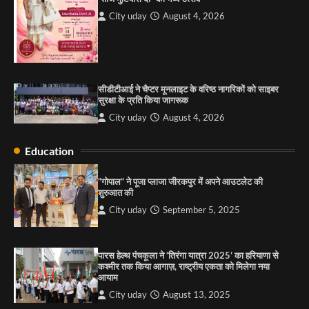
कश्मीर तक किया आगाज़, राष्ट्रीय एकता को मिलेगा नया
आयाम
City uday
August 4, 2026
City uday
August 13, 2025
2
सरकारी आदर्श उच्च विद्यालय, सैक्टर 34-सी, चण्डीगढ़ में
कार्यक्रम आयोजित
सीडीटीआई ने चैप्टर मूनलाइट के वरिष्ठ नागरिकों को साइबर
City uday
August 6, 2025
सुरक्षा के प्रति किया जागरूक
3
City uday
August 4, 2026
Education
राहुल गाँधी ने खाई है वैश्विक मंच पर भारत को कमजोर करने
की कसम: देवशाली
“गोपाल” ने पूजा प्लाजा जीरकपुर में अपने आउटलेट की
शुरुआत की
City uday
August 6, 2025
City uday
September 5, 2025
4
पारस हेल्थ पंचकूला ने ‘तिरंगा यात्रा 2025’ का हरियाणा से
कश्मीर तक किया आगाज़, राष्ट्रीय एकता को मिलेगा नया
आयाम
City uday
August 13, 2025