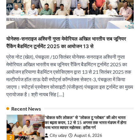
City uday
August 6, 2026
2
सोलर एनर्जी वेंडर्स एसोसिएशन (सेवा) ने पंजाब में सौर
परियोजनाओं की बाधाओं को दूर करने के लिए पीएसपीसीएल
और एमएनआरई के उच्च अधिकारियों से की मुलाकात
योनेक्स-सनराइज अश्विनी गुप्ता मेमोरियल अखिल भारतीय सब जूनियर
City uday
August 6, 2026
3
रैंकिंग बैडमिंटन टूर्नामेंट 2025 का आयोजन 13 से
₹227 करोड़ का ‘टेबल एजेंडा घोटाला’ भाजपा के
प्रेस नोट (खेल), पंचकूला /10 सितंबर योनेक्स-सनराइज अश्विनी गुप्ता
भ्रष्टाचार, तानाशाही और लोकतंत्र की हत्या का सबसे बड़ा
सबूत : एच.एस. लक्की
मेमोरियल अखिल भारतीय सब जूनियर रैंकिंग बैडमिंटन टूर्नामेंट 2025 का
City uday
August 6, 2026
आयोजन हरियाणा बैडमिंटन एसोसिएशन द्वारा 13 से 21 सितंबर 2025 तक
4
मल्टीपर्पज हॉल ताऊ देवी स्पोर्ट्स कॉम्प्लेक्स सेक्टर-3, पंचकूला में किया
जाएगा। स्पोर्ट्स प्रमोशन सोसाइटी (पंजीकृत) पंचकूला इस टूर्नामेंट का मुख्य
इंडियन नेशनल थियेटर द्वारा 9 अगस्त को होगा ‘वर्षा ऋतु
संगीत संध्या 2026’ का आयोजन
प्रायोजक है। श्री नायब सिंह […]
City uday
August 6, 2026
1
पारस हेल्थ पंचकूला ने ‘तिरंगा यात्रा 2025’ का हरियाणा से
Recent News
कश्मीर तक किया आगाज़, राष्ट्रीय एकता को मिलेगा नया
“वोकल फॉर लोकल” से “लोकल टू ग्लोबल” की ओर भारत
आयाम
का बढ़ता कदम, 12 से 15 अगस्त तक भारत मंडपम में होगा
City uday
August 13, 2025
भव्य भारत व्यापार महोत्सव : हरीश गर्ग
2
City uday
August 6, 2026
2