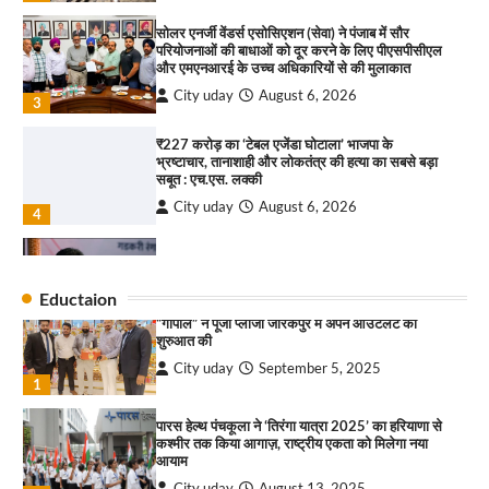
सरकारी आदर्श उच्च विद्यालय, सैक्टर 34-सी, चण्डीगढ़ में
कार्यक्रम आयोजित
सोलर एनर्जी वेंडर्स एसोसिएशन (सेवा) ने पंजाब में सौर
परियोजनाओं की बाधाओं को दूर करने के लिए पीएसपीसीएल
City uday
August 6, 2025
और एमएनआरई के उच्च अधिकारियों से की मुलाकात
3
City uday
August 6, 2026
3
₹227 करोड़ का ‘टेबल एजेंडा घोटाला’ भाजपा के
भ्रष्टाचार, तानाशाही और लोकतंत्र की हत्या का सबसे बड़ा
राहुल गाँधी ने खाई है वैश्विक मंच पर भारत को कमजोर करने
सबूत : एच.एस. लक्की
की कसम: देवशाली
City uday
August 6, 2026
City uday
August 6, 2025
4
इंडियन नेशनल थियेटर द्वारा 9 अगस्त को होगा ‘वर्षा ऋतु
4
संगीत संध्या 2026’ का आयोजन
Eductaion
City uday
August 6, 2026
“गोपाल” ने पूजा प्लाजा जीरकपुर में अपने आउटलेट की
1
शुरुआत की
City uday
September 5, 2025
“वोकल फॉर लोकल” से “लोकल टू ग्लोबल” की ओर भारत
1
का बढ़ता कदम, 12 से 15 अगस्त तक भारत मंडपम में होगा
भव्य भारत व्यापार महोत्सव : हरीश गर्ग
पारस हेल्थ पंचकूला ने ‘तिरंगा यात्रा 2025’ का हरियाणा से
City uday
August 6, 2026
2
कश्मीर तक किया आगाज़, राष्ट्रीय एकता को मिलेगा नया
आयाम
सोलर एनर्जी वेंडर्स एसोसिएशन (सेवा) ने पंजाब में सौर
City uday
August 13, 2025