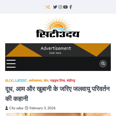
Skip
to
Twitter
Instagram
YouTube
Facebook
content
BLOG
,
LATEST
,
अर्थव्यवस्था
,
खेल
,
गाइड्स टिप्स
,
चंडीगढ़
दूध, आम और खुबानी के जरिए जलवायु परिवर्तन
की कहानी
City uday
February 3, 2026