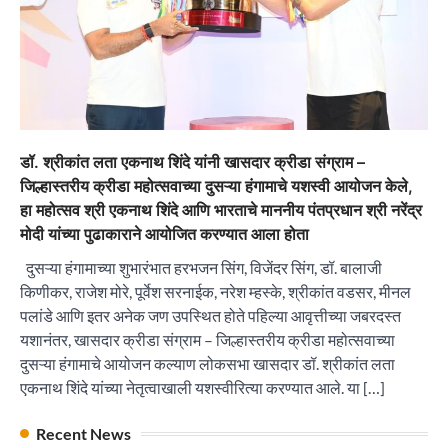
“वोकल फॉर लोकल” से “लोकल टू ग्लोबल” की ओर भारत
का बढ़ता कदम, 12 से 15 अगस्त तक भारत मंडपम में होगा
भव्य भारत व्यापार महोत्सव : हरीश गर्ग
City uday
August 6, 2026
2
सोलर एनर्जी वेंडर्स एसोसिएशन (सेवा) ने पंजाब में सौर
डॉ. श्रीकांत लता एकनाथ शिंदे यांनी खासदार क्रीडा संग्राम –
परियोजनाओं की बाधाओं को दूर करने के लिए पीएसपीसीएल
जिल्हास्तरीय क्रीडा महोत्सवाच्या दुसऱ्या हंगामाचे यशस्वी आयोजन केले,
और एमएनआरई के उच्च अधिकारियों से की मुलाकात
हा महोत्सव श्री एकनाथ शिंदे आणि भारताचे माननीय पंतप्रधान श्री नरेंद्र
City uday
August 6, 2026
3
मोदी यांच्या पुढाकाराने आयोजित करण्यात आला होता
₹227 करोड़ का ‘टेबल एजेंडा घोटाला’ भाजपा के
दुसऱ्या हंगामाच्या शुभारंभात हरभजन सिंग, विजेंदर सिंग, डॉ. बालाजी
भ्रष्टाचार, तानाशाही और लोकतंत्र की हत्या का सबसे बड़ा
सबूत : एच.एस. लक्की
किणीकर, राजेश मोरे, पूर्वेश सरनाईक, नरेश म्हस्के, श्रीकांत वडसर, मीनल
City uday
August 6, 2026
पलांडे आणि इतर अनेक जण उपस्थित होते पहिल्या आवृत्तीच्या जबरदस्त
4
यशानंतर, खासदार क्रीडा संग्राम – जिल्हास्तरीय क्रीडा महोत्सवाच्या
दुसऱ्या हंगामाचे आयोजन कल्याण लोकसभा खासदार डॉ. श्रीकांत लता
इंडियन नेशनल थियेटर द्वारा 9 अगस्त को होगा ‘वर्षा ऋतु
संगीत संध्या 2026’ का आयोजन
एकनाथ शिंदे यांच्या नेतृत्वाखाली यशस्वीरित्या करण्यात आले. या […]
City uday
August 6, 2026
1
पारस हेल्थ पंचकूला ने ‘तिरंगा यात्रा 2025’ का हरियाणा से
Recent News
कश्मीर तक किया आगाज़, राष्ट्रीय एकता को मिलेगा नया