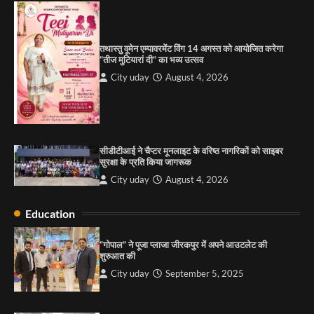
City uday
September 5, 2025
1
तथास्तु वूमेन एम्पावरमेंट विंग 14 अगस्त को आयोजित करेगा
पारस हेल्थ पंचकूला ने ‘तिरंगा यात्रा 2025’ का हरियाणा से
“तीज मुटियारां दी” का भव्य उत्सव
कश्मीर तक किया आगाज़, राष्ट्रीय एकता को मिलेगा नया
आयाम
City uday
August 4, 2026
City uday
August 13, 2025
2
सरकारी आदर्श उच्च विद्यालय, सैक्टर 34-सी, चण्डीगढ़ में
कार्यक्रम आयोजित
सीडीटीआई ने चैप्टर मूनलाइट के वरिष्ठ नागरिकों को साइबर
City uday
August 6, 2025
सुरक्षा के प्रति किया जागरूक
3
City uday
August 4, 2026
Education
राहुल गाँधी ने खाई है वैश्विक मंच पर भारत को कमजोर करने
की कसम: देवशाली
“गोपाल” ने पूजा प्लाजा जीरकपुर में अपने आउटलेट की
शुरुआत की
City uday
August 6, 2025
City uday
September 5, 2025
4