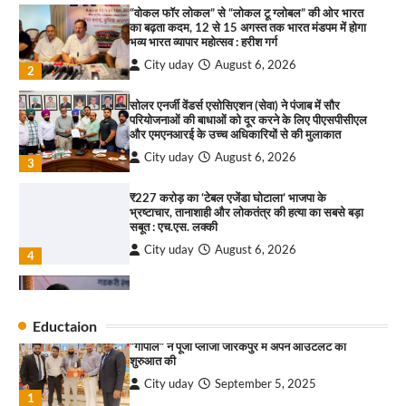
“वोकल फॉर लोकल” से “लोकल टू ग्लोबल” की ओर भारत
आयाम
का बढ़ता कदम, 12 से 15 अगस्त तक भारत मंडपम में होगा
City uday
August 13, 2025
भव्य भारत व्यापार महोत्सव : हरीश गर्ग
2
City uday
August 6, 2026
2
सरकारी आदर्श उच्च विद्यालय, सैक्टर 34-सी, चण्डीगढ़ में
कार्यक्रम आयोजित
सोलर एनर्जी वेंडर्स एसोसिएशन (सेवा) ने पंजाब में सौर
परियोजनाओं की बाधाओं को दूर करने के लिए पीएसपीसीएल
City uday
August 6, 2025
और एमएनआरई के उच्च अधिकारियों से की मुलाकात
3
City uday
August 6, 2026
3
₹227 करोड़ का ‘टेबल एजेंडा घोटाला’ भाजपा के
भ्रष्टाचार, तानाशाही और लोकतंत्र की हत्या का सबसे बड़ा
राहुल गाँधी ने खाई है वैश्विक मंच पर भारत को कमजोर करने
सबूत : एच.एस. लक्की
की कसम: देवशाली
City uday
August 6, 2026
City uday
August 6, 2025
4
इंडियन नेशनल थियेटर द्वारा 9 अगस्त को होगा ‘वर्षा ऋतु
4
संगीत संध्या 2026’ का आयोजन
Eductaion
City uday
August 6, 2026
“गोपाल” ने पूजा प्लाजा जीरकपुर में अपने आउटलेट की
1
शुरुआत की
City uday
September 5, 2025
“वोकल फॉर लोकल” से “लोकल टू ग्लोबल” की ओर भारत
1
का बढ़ता कदम, 12 से 15 अगस्त तक भारत मंडपम में होगा