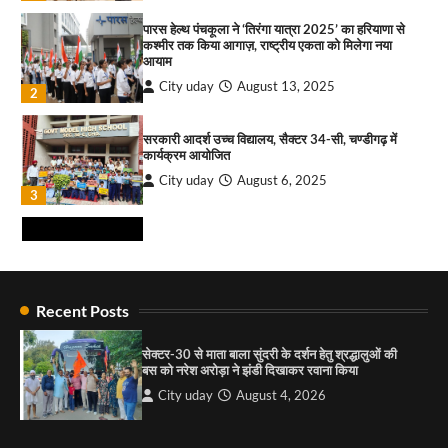
भव्य भारत व्यापार महोत्सव : हरीश गर्ग
पारस हेल्थ पंचकूला ने ‘तिरंगा यात्रा 2025’ का हरियाणा से
City uday
August 6, 2026
2
कश्मीर तक किया आगाज़, राष्ट्रीय एकता को मिलेगा नया
आयाम
सोलर एनर्जी वेंडर्स एसोसिएशन (सेवा) ने पंजाब में सौर
City uday
August 13, 2025
2
परियोजनाओं की बाधाओं को दूर करने के लिए पीएसपीसीएल
और एमएनआरई के उच्च अधिकारियों से की मुलाकात
City uday
August 6, 2026
सरकारी आदर्श उच्च विद्यालय, सैक्टर 34-सी, चण्डीगढ़ में
3
कार्यक्रम आयोजित
City uday
August 6, 2025
₹227 करोड़ का ‘टेबल एजेंडा घोटाला’ भाजपा के
3
भ्रष्टाचार, तानाशाही और लोकतंत्र की हत्या का सबसे बड़ा
सबूत : एच.एस. लक्की
City uday
August 6, 2026
4
राहुल गाँधी ने खाई है वैश्विक मंच पर भारत को कमजोर करने
की कसम: देवशाली
Recent Posts
City uday
August 6, 2025
सेक्टर-30 से माता बाला सुंदरी के दर्शन हेतु श्रद्धालुओं की
बस को नरेश अरोड़ा ने झंडी दिखाकर रवाना किया
4
City uday
August 4, 2026
“गोपाल” ने पूजा प्लाजा जीरकपुर में अपने आउटलेट की
शुरुआत की