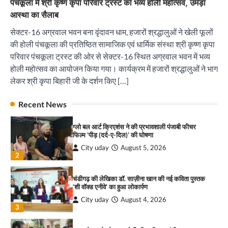
पंचकूला में श्री कृष्ण कृपा परिवार ट्रस्ट का भव्य होली महोत्सव, उमड़ा
आस्था का सैलाब
सावन के पहले सोमवार को सिटी ब्यूटीफुल चंडीगढ़ बम बम
सेक्टर-16 अग्रवाल भवन बना वृंदावन धाम, हजारों श्रद्धालुओं ने खेली फूलों
भोले के जयकारों से गूंजा
की होली पंचकूला की प्रतिष्ठित सामाजिक एवं धार्मिक संस्था श्री कृष्ण कृपा
City uday
August 4, 2026
4
परिवार पंचकूला ट्रस्ट की ओर से सेक्टर-16 स्थित अग्रवाल भवन में भव्य
होली महोत्सव का आयोजन किया गया। कार्यक्रम में हजारों श्रद्धालुओं ने भाग
डिजिटल हेल्थकेयर को मिली नई रफ्तार, टेलीमेडिसिन
लेकर श्री कृपा बिहारी जी के दर्शन किए […]
सोसाइटी ऑफ इंडिया–पंजाब चैप्टर लॉन्च
City uday
August 5, 2026
पारस हेल्थ पंचकूला ने ‘तिरंगा यात्रा 2025’ का हरियाणा से
1
Recent News
कश्मीर तक किया आगाज़, राष्ट्रीय एकता को मिलेगा नया
आयाम
ग्लो बल आर्ट क्रिएशंस ने की प्रभावशाली पंजाबी फीचर
City uday
August 13, 2025
2
फिल्म ‘पीड़ (दर्द-ए-दिल)’ की घोषणा
City uday
August 5, 2026
सरकारी आदर्श उच्च विद्यालय, सैक्टर 34-सी, चण्डीगढ़ में
2
कार्यक्रम आयोजित
City uday
August 6, 2025
चंडीगढ़ की लेखिका डॉ. साज़ीना खान की नई कविता पुस्तक
3
‘शी वॉक्ड एनीवे’ का हुआ लोकार्पण
City uday
August 4, 2026
3
राहुल गाँधी ने खाई है वैश्विक मंच पर भारत को कमजोर करने