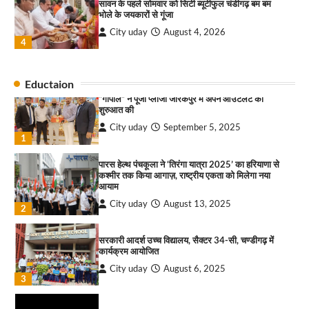
सावन के पहले सोमवार को सिटी ब्यूटीफुल चंडीगढ़ बम बम
की कसम: देवशाली
भोले के जयकारों से गूंजा
City uday
August 6, 2025
City uday
August 4, 2026
4
4
डिजिटल हेल्थकेयर को मिली नई रफ्तार, टेलीमेडिसिन
Eductaion
सोसाइटी ऑफ इंडिया–पंजाब चैप्टर लॉन्च
“गोपाल” ने पूजा प्लाजा जीरकपुर में अपने आउटलेट की
City uday
August 5, 2026
शुरुआत की
1
City uday
September 5, 2025
1
ग्लो बल आर्ट क्रिएशंस ने की प्रभावशाली पंजाबी फीचर
फिल्म ‘पीड़ (दर्द-ए-दिल)’ की घोषणा
पारस हेल्थ पंचकूला ने ‘तिरंगा यात्रा 2025’ का हरियाणा से
City uday
August 5, 2026
कश्मीर तक किया आगाज़, राष्ट्रीय एकता को मिलेगा नया
2
आयाम
City uday
August 13, 2025
2
चंडीगढ़ की लेखिका डॉ. साज़ीना खान की नई कविता पुस्तक
‘शी वॉक्ड एनीवे’ का हुआ लोकार्पण
सरकारी आदर्श उच्च विद्यालय, सैक्टर 34-सी, चण्डीगढ़ में
City uday
August 4, 2026
कार्यक्रम आयोजित
3
City uday
August 6, 2025
3
सावन के पहले सोमवार को सिटी ब्यूटीफुल चंडीगढ़ बम बम
भोले के जयकारों से गूंजा