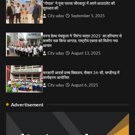
3
“गोपाल” ने पूजा प्लाजा जीरकपुर में अपने आउटलेट की
शुरुआत की
City uday
September 5, 2025
राहुल गाँधी ने खाई है वैश्विक मंच पर भारत को कमजोर करने
की कसम: देवशाली
पारस हेल्थ पंचकूला ने ‘तिरंगा यात्रा 2025’ का हरियाणा से
City uday
August 6, 2025
कश्मीर तक किया आगाज़, राष्ट्रीय एकता को मिलेगा नया
आयाम
City uday
August 13, 2025
4
सरकारी आदर्श उच्च विद्यालय, सैक्टर 34-सी, चण्डीगढ़ में
कार्यक्रम आयोजित
City uday
August 6, 2025
Advertisement