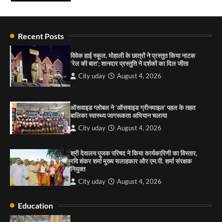
City uday
August 4, 2026
4
राहुल गाँधी ने खाई है वैश्विक मंच पर भारत को कमजोर करने
की कसम: देवशाली
Recent Posts
City uday
August 6, 2025
विवेक हाई स्कूल, मोहाली के छात्रों ने प्रस्तुत किया नाटक
‘रेल की बात’; शानदार प्रस्तुति ने दर्शकों का दिल जीता
4
City uday
August 4, 2026
“गोपाल” ने पूजा प्लाजा जीरकपुर में अपने आउटलेट की
शुरुआत की
ऑसवाइड ग्लोबल ने ‘ऑसवाइड ग्रीनमाइल’ पहल के तहत
City uday
September 5, 2025
बालिका स्वास्थ्य जागरूकता अभियान चलाया
1
City uday
August 4, 2026
पारस हेल्थ पंचकूला ने ‘तिरंगा यात्रा 2025’ का हरियाणा से
कश्मीर तक किया आगाज़, राष्ट्रीय एकता को मिलेगा नया
श्री देवालय पूजक परिषद ने किया कार्यकारिणी का विस्तार,
आयाम
रवि शंकर शर्मा मुख्य सलाहकार और एम.पी. शर्मा संरक्षक
नियुक्त
City uday
August 13, 2025
2
City uday
August 4, 2026
सरकारी आदर्श उच्च विद्यालय, सैक्टर 34-सी, चण्डीगढ़ में
कार्यक्रम आयोजित
Education
City uday
August 6, 2025