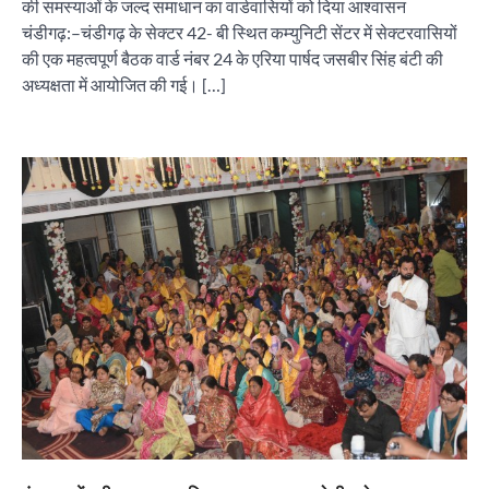
की समस्याओं के जल्द समाधान का वार्डवासियों को दिया आश्वासन
चंडीगढ़:–चंडीगढ़ के सेक्टर 42- बी स्थित कम्युनिटी सेंटर में सेक्टरवासियों
की एक महत्वपूर्ण बैठक वार्ड नंबर 24 के एरिया पार्षद जसबीर सिंह बंटी की
अध्यक्षता में आयोजित की गई। […]
ग्लो बल आर्ट क्रिएशंस ने की प्रभावशाली पंजाबी फीचर
फिल्म ‘पीड़ (दर्द-ए-दिल)’ की घोषणा
City uday
August 5, 2026
2
चंडीगढ़ की लेखिका डॉ. साज़ीना खान की नई कविता पुस्तक
‘शी वॉक्ड एनीवे’ का हुआ लोकार्पण
City uday
August 4, 2026
3