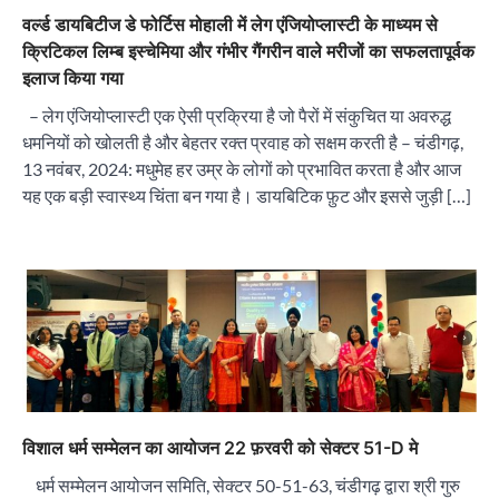
वर्ल्ड डायबिटीज डे फोर्टिस मोहाली में लेग एंजियोप्लास्टी के माध्यम से
क्रिटिकल लिम्ब इस्चेमिया और गंभीर गैंगरीन वाले मरीजों का सफलतापूर्वक
इलाज किया गया
“वोकल फॉर लोकल” से “लोकल टू ग्लोबल” की ओर भारत
– लेग एंजियोप्लास्टी एक ऐसी प्रक्रिया है जो पैरों में संकुचित या अवरुद्ध
का बढ़ता कदम, 12 से 15 अगस्त तक भारत मंडपम में होगा
भव्य भारत व्यापार महोत्सव : हरीश गर्ग
धमनियों को खोलती है और बेहतर रक्त प्रवाह को सक्षम करती है – चंडीगढ़,
City uday
August 6, 2026
13 नवंबर, 2024: मधुमेह हर उम्र के लोगों को प्रभावित करता है और आज
2
यह एक बड़ी स्वास्थ्य चिंता बन गया है। डायबिटिक फ़ुट और इससे जुड़ी […]
सोलर एनर्जी वेंडर्स एसोसिएशन (सेवा) ने पंजाब में सौर
परियोजनाओं की बाधाओं को दूर करने के लिए पीएसपीसीएल
और एमएनआरई के उच्च अधिकारियों से की मुलाकात
City uday
August 6, 2026
3
₹227 करोड़ का ‘टेबल एजेंडा घोटाला’ भाजपा के
भ्रष्टाचार, तानाशाही और लोकतंत्र की हत्या का सबसे बड़ा
सबूत : एच.एस. लक्की
City uday
August 6, 2026
4
विशाल धर्म सम्मेलन का आयोजन 22 फ़रवरी को सेक्टर 51-D मे
इंडियन नेशनल थियेटर द्वारा 9 अगस्त को होगा ‘वर्षा ऋतु
संगीत संध्या 2026’ का आयोजन
धर्म सम्मेलन आयोजन समिति, सेक्टर 50-51-63, चंडीगढ़ द्वारा श्री गुरु
City uday
August 6, 2026