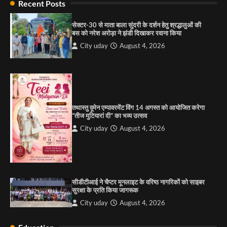
Recent Posts
“गोपाल” ने पूजा प्लाजा जीरकपुर में अपने आउटलेट की
शुरुआत की
सेक्टर-30 से माता बाला सुंदरी के दर्शन हेतु श्रद्धालुओं की
City uday
September 5, 2025
बस को नरेश अरोड़ा ने झंडी दिखाकर रवाना किया
1
City uday
August 4, 2026
पारस हेल्थ पंचकूला ने ‘तिरंगा यात्रा 2025’ का हरियाणा से
कश्मीर तक किया आगाज़, राष्ट्रीय एकता को मिलेगा नया
आयाम
City uday
August 13, 2025
2
तथास्तु वूमेन एम्पावरमेंट विंग 14 अगस्त को आयोजित करेगा
सरकारी आदर्श उच्च विद्यालय, सैक्टर 34-सी, चण्डीगढ़ में
“तीज मुटियारां दी” का भव्य उत्सव
कार्यक्रम आयोजित
City uday
August 4, 2026
City uday
August 6, 2025
3
सीडीटीआई ने चैप्टर मूनलाइट के वरिष्ठ नागरिकों को साइबर
राहुल गाँधी ने खाई है वैश्विक मंच पर भारत को कमजोर करने
सुरक्षा के प्रति किया जागरूक
की कसम: देवशाली
City uday
August 4, 2026
City uday
August 6, 2025