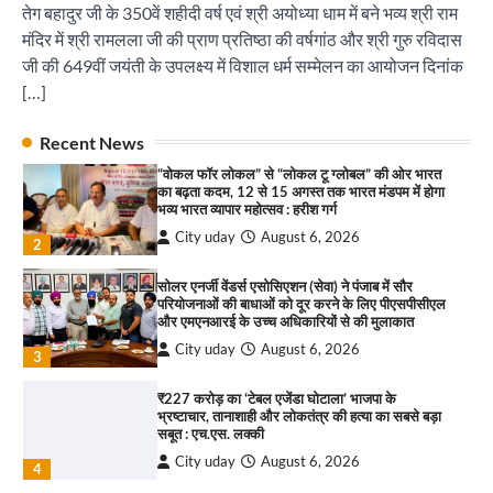
तेग बहादुर जी के 350वें शहीदी वर्ष एवं श्री अयोध्या धाम में बने भव्य श्री राम
1
पारस हेल्थ पंचकूला ने ‘तिरंगा यात्रा 2025’ का हरियाणा से
मंदिर में श्री रामलला जी की प्राण प्रतिष्ठा की वर्षगांठ और श्री गुरु रविदास
कश्मीर तक किया आगाज़, राष्ट्रीय एकता को मिलेगा नया
“वोकल फॉर लोकल” से “लोकल टू ग्लोबल” की ओर भारत
आयाम
जी की 649वीं जयंती के उपलक्ष्य में विशाल धर्म सम्मेलन का आयोजन दिनांक
का बढ़ता कदम, 12 से 15 अगस्त तक भारत मंडपम में होगा
City uday
August 13, 2025
[…]
भव्य भारत व्यापार महोत्सव : हरीश गर्ग
2
City uday
August 6, 2026
2
Recent News
सरकारी आदर्श उच्च विद्यालय, सैक्टर 34-सी, चण्डीगढ़ में
कार्यक्रम आयोजित
सोलर एनर्जी वेंडर्स एसोसिएशन (सेवा) ने पंजाब में सौर
परियोजनाओं की बाधाओं को दूर करने के लिए पीएसपीसीएल
City uday
August 6, 2025
और एमएनआरई के उच्च अधिकारियों से की मुलाकात
3
City uday
August 6, 2026
3
₹227 करोड़ का ‘टेबल एजेंडा घोटाला’ भाजपा के
भ्रष्टाचार, तानाशाही और लोकतंत्र की हत्या का सबसे बड़ा
राहुल गाँधी ने खाई है वैश्विक मंच पर भारत को कमजोर करने
सबूत : एच.एस. लक्की
की कसम: देवशाली
City uday
August 6, 2026
City uday
August 6, 2025
4
इंडियन नेशनल थियेटर द्वारा 9 अगस्त को होगा ‘वर्षा ऋतु
4
संगीत संध्या 2026’ का आयोजन
City uday
August 6, 2026
“गोपाल” ने पूजा प्लाजा जीरकपुर में अपने आउटलेट की
1
शुरुआत की