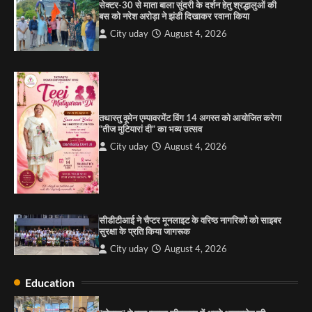
सेक्टर-30 से माता बाला सुंदरी के दर्शन हेतु श्रद्धालुओं की
बस को नरेश अरोड़ा ने झंडी दिखाकर रवाना किया
4
City uday
August 4, 2026
“गोपाल” ने पूजा प्लाजा जीरकपुर में अपने आउटलेट की
शुरुआत की
City uday
September 5, 2025
1
तथास्तु वूमेन एम्पावरमेंट विंग 14 अगस्त को आयोजित करेगा
पारस हेल्थ पंचकूला ने ‘तिरंगा यात्रा 2025’ का हरियाणा से
“तीज मुटियारां दी” का भव्य उत्सव
कश्मीर तक किया आगाज़, राष्ट्रीय एकता को मिलेगा नया
आयाम
City uday
August 4, 2026
City uday
August 13, 2025
2
सरकारी आदर्श उच्च विद्यालय, सैक्टर 34-सी, चण्डीगढ़ में
कार्यक्रम आयोजित
सीडीटीआई ने चैप्टर मूनलाइट के वरिष्ठ नागरिकों को साइबर
City uday
August 6, 2025
सुरक्षा के प्रति किया जागरूक
3
City uday
August 4, 2026
Education
राहुल गाँधी ने खाई है वैश्विक मंच पर भारत को कमजोर करने
की कसम: देवशाली