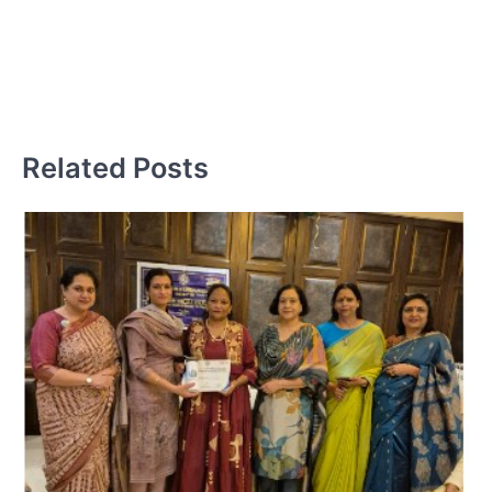
लिए
आ
Related Posts