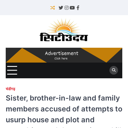
Skip
to
Twitter
Instagram
YouTube
Facebook
content
चंडीगढ़
Sister, brother-in-law and family
members accused of attempts to
usurp house and plot and