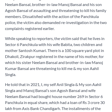
Neelam Bansal, brother-in-law Manoj Bansal and his son
Agosh Bansal of assaulting and threatening to kill his family
members. Dissatisfied with the action of the Panchkula
police, the victim also demanded re-investigation in the two
complaints registered earlier.
While speaking to reporters, the victim said that he lives in
Sector 6 Panchkula with his wife Babita, two children and
mother Santosh Kumari. There is a 100 square yard plot in
Dhakoli, Zirakpur registered in the name of his mother, for
which his sister Neelam Bansal and brother-in-law Manoj
Kumar Bansal are threatening to kill me & my son Aahil
Singla.
He told that in 2021, I, my self Anil Singla & My son Aahil
Singla and Manoj Bansal’s son Agosh Bansal and wife
Neelam Bansal had bought house number 269 in Sector 6
Panchkula in equal share, which had a loan of Rs 3 crore 30
lakh from Axis Bank Chandigarh. The installments of the