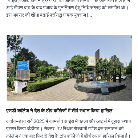
आई भीषण बाढ़ के बाद पंजाब के पुनर्निर्माण हेतु निधि संग्रह को समर्पित था।
इस अवसर की शोभा बढ़ाई प्रसिद्ध गायक युवराज […]
“वोकल फॉर लोकल” से “लोकल टू ग्लोबल” की ओर भारत
का बढ़ता कदम, 12 से 15 अगस्त तक भारत मंडपम में होगा
भव्य भारत व्यापार महोत्सव : हरीश गर्ग
City uday
August 6, 2026
2
सोलर एनर्जी वेंडर्स एसोसिएशन (सेवा) ने पंजाब में सौर
परियोजनाओं की बाधाओं को दूर करने के लिए पीएसपीसीएल
और एमएनआरई के उच्च अधिकारियों से की मुलाकात
City uday
August 6, 2026
3
₹227 करोड़ का ‘टेबल एजेंडा घोटाला’ भाजपा के
एसडी कॉलेज ने देश के टॉप कॉलेजों में शीर्ष स्थान किया हासिल
भ्रष्टाचार, तानाशाही और लोकतंत्र की हत्या का सबसे बड़ा
सबूत : एच.एस. लक्की
द वीक-हंसा सर्वे 2025 में कामर्स व साइंस में पहला और आर्ट्स में दूसरा स्थान
City uday
August 6, 2026
प्राप्त किया चंडीगढ़। सेक्टर-32 स्थित गोस्वामी गणेश दत्त सनातन धर्म
4
कॉलेज ने एक बार फिर से देश के टॉप कॉलेजों में शीर्ष स्थान हासिल किया है।