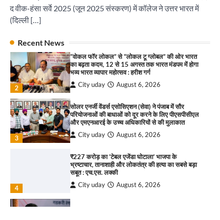
द वीक-हंसा सर्वे 2025 (जून 2025 संस्करण) में कॉलेज ने उत्तर भारत में
इंडियन नेशनल थियेटर द्वारा 9 अगस्त को होगा ‘वर्षा ऋतु
संगीत संध्या 2026’ का आयोजन
(दिल्ली […]
City uday
August 6, 2026
1
पारस हेल्थ पंचकूला ने ‘तिरंगा यात्रा 2025’ का हरियाणा से
Recent News
कश्मीर तक किया आगाज़, राष्ट्रीय एकता को मिलेगा नया
“वोकल फॉर लोकल” से “लोकल टू ग्लोबल” की ओर भारत
आयाम
का बढ़ता कदम, 12 से 15 अगस्त तक भारत मंडपम में होगा
City uday
August 13, 2025
भव्य भारत व्यापार महोत्सव : हरीश गर्ग
2
City uday
August 6, 2026
2
सरकारी आदर्श उच्च विद्यालय, सैक्टर 34-सी, चण्डीगढ़ में
कार्यक्रम आयोजित
सोलर एनर्जी वेंडर्स एसोसिएशन (सेवा) ने पंजाब में सौर
परियोजनाओं की बाधाओं को दूर करने के लिए पीएसपीसीएल
City uday
August 6, 2025
और एमएनआरई के उच्च अधिकारियों से की मुलाकात
3
City uday
August 6, 2026
3
₹227 करोड़ का ‘टेबल एजेंडा घोटाला’ भाजपा के
भ्रष्टाचार, तानाशाही और लोकतंत्र की हत्या का सबसे बड़ा
राहुल गाँधी ने खाई है वैश्विक मंच पर भारत को कमजोर करने
सबूत : एच.एस. लक्की
की कसम: देवशाली
City uday
August 6, 2026
City uday
August 6, 2025
4
इंडियन नेशनल थियेटर द्वारा 9 अगस्त को होगा ‘वर्षा ऋतु
4
संगीत संध्या 2026’ का आयोजन