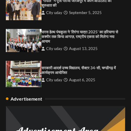
“गोपाल” ने पूजा प्लाजा जीरकपुर में अपने आउटलेट की
शुरुआत की
City uday
August 6, 2025
City uday
September 5, 2025
4
पारस हेल्थ पंचकूला ने ‘तिरंगा यात्रा 2025’ का हरियाणा से
कश्मीर तक किया आगाज़, राष्ट्रीय एकता को मिलेगा नया
आयाम
City uday
August 13, 2025
सरकारी आदर्श उच्च विद्यालय, सैक्टर 34-सी, चण्डीगढ़ में
कार्यक्रम आयोजित
City uday
August 6, 2025
Advertisement