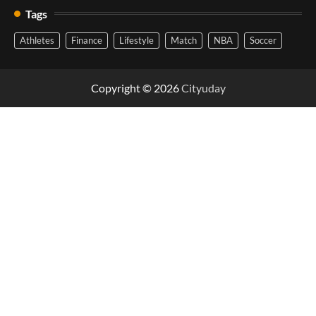
Tags
Athletes
Finance
Lifestyle
Match
NBA
Soccer
Copyright © 2026
Cityuday