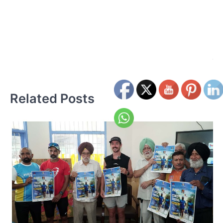
फो
ए
हा
सफ
Related Posts