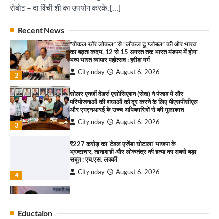
संगीत संध्या 2026’ का आयोजन
रोबोट – दा विंची शी का उपयोग करके, […]
City uday
August 6, 2026
1
पारस हेल्थ पंचकूला ने ‘तिरंगा यात्रा 2025’ का हरियाणा से
Recent News
कश्मीर तक किया आगाज़, राष्ट्रीय एकता को मिलेगा नया
“वोकल फॉर लोकल” से “लोकल टू ग्लोबल” की ओर भारत
आयाम
का बढ़ता कदम, 12 से 15 अगस्त तक भारत मंडपम में होगा
City uday
August 13, 2025
भव्य भारत व्यापार महोत्सव : हरीश गर्ग
2
City uday
August 6, 2026
2
सरकारी आदर्श उच्च विद्यालय, सैक्टर 34-सी, चण्डीगढ़ में
कार्यक्रम आयोजित
सोलर एनर्जी वेंडर्स एसोसिएशन (सेवा) ने पंजाब में सौर
परियोजनाओं की बाधाओं को दूर करने के लिए पीएसपीसीएल
City uday
August 6, 2025
और एमएनआरई के उच्च अधिकारियों से की मुलाकात
3
City uday
August 6, 2026
3
₹227 करोड़ का ‘टेबल एजेंडा घोटाला’ भाजपा के
भ्रष्टाचार, तानाशाही और लोकतंत्र की हत्या का सबसे बड़ा
राहुल गाँधी ने खाई है वैश्विक मंच पर भारत को कमजोर करने
सबूत : एच.एस. लक्की
की कसम: देवशाली
City uday
August 6, 2026
City uday
August 6, 2025
4
इंडियन नेशनल थियेटर द्वारा 9 अगस्त को होगा ‘वर्षा ऋतु
4
संगीत संध्या 2026’ का आयोजन
Eductaion
City uday
August 6, 2026