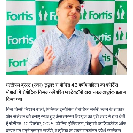
“वोकल फॉर लोकल” से “लोकल टू ग्लोबल” की ओर भारत
का बढ़ता कदम, 12 से 15 अगस्त तक भारत मंडपम में होगा
भव्य भारत व्यापार महोत्सव : हरीश गर्ग
City uday
August 6, 2026
2
सोलर एनर्जी वेंडर्स एसोसिएशन (सेवा) ने पंजाब में सौर
परियोजनाओं की बाधाओं को दूर करने के लिए पीएसपीसीएल
और एमएनआरई के उच्च अधिकारियों से की मुलाकात
मल्टीपल ब्रेस्ट (स्तन) ट्यूमर से पीड़ित 43 वर्षीय महिला का फोर्टिस
City uday
August 6, 2026
3
मोहाली में रोबोटिक निप्पल-स्पेयरिंग मास्टेक्टॉमी द्वारा सफलतापूर्वक इलाज
₹227 करोड़ का ‘टेबल एजेंडा घोटाला’ भाजपा के
किया गया
भ्रष्टाचार, तानाशाही और लोकतंत्र की हत्या का सबसे बड़ा
सबूत : एच.एस. लक्की
बिना किसी निशान वाली, मिनिमल इनवेसिव रोबोटिक सर्जरी स्तन के आकार
City uday
August 6, 2026
और सेंसेशन को बनाए रखते हुए कैंसरग्रस्त टिश्यूज को पूरी तरह से हटा देती
4
है चंडीगढ़, 12 सितंबर, 2025: फोर्टिस हॉस्पिटल, मोहाली के डिपार्टमेंट ऑफ
ब्रेस्ट एंड एंड्रोक्राइन सर्जरी, ने दुनिया के सबसे एडवांस्ड फोर्थ जेनरेशन
इंडियन नेशनल थियेटर द्वारा 9 अगस्त को होगा ‘वर्षा ऋतु