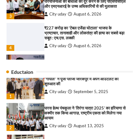
परियोजनाओं की बाधाओं को दूर करने के लिए पीएसपीसीएल
City uday
August 6, 2025
और एमएनआरई के उच्च अधिकारियों से की मुलाकात
3
City uday
August 6, 2026
3
₹227 करोड़ का ‘टेबल एजेंडा घोटाला’ भाजपा के
भ्रष्टाचार, तानाशाही और लोकतंत्र की हत्या का सबसे बड़ा
राहुल गाँधी ने खाई है वैश्विक मंच पर भारत को कमजोर करने
सबूत : एच.एस. लक्की
की कसम: देवशाली
City uday
August 6, 2026
City uday
August 6, 2025
4
इंडियन नेशनल थियेटर द्वारा 9 अगस्त को होगा ‘वर्षा ऋतु
4
संगीत संध्या 2026’ का आयोजन
Eductaion
City uday
August 6, 2026
“गोपाल” ने पूजा प्लाजा जीरकपुर में अपने आउटलेट की
1
शुरुआत की
City uday
September 5, 2025
“वोकल फॉर लोकल” से “लोकल टू ग्लोबल” की ओर भारत
1
का बढ़ता कदम, 12 से 15 अगस्त तक भारत मंडपम में होगा
भव्य भारत व्यापार महोत्सव : हरीश गर्ग
पारस हेल्थ पंचकूला ने ‘तिरंगा यात्रा 2025’ का हरियाणा से
City uday
August 6, 2026
2
कश्मीर तक किया आगाज़, राष्ट्रीय एकता को मिलेगा नया
आयाम
सोलर एनर्जी वेंडर्स एसोसिएशन (सेवा) ने पंजाब में सौर
City uday
August 13, 2025
2
परियोजनाओं की बाधाओं को दूर करने के लिए पीएसपीसीएल
और एमएनआरई के उच्च अधिकारियों से की मुलाकात