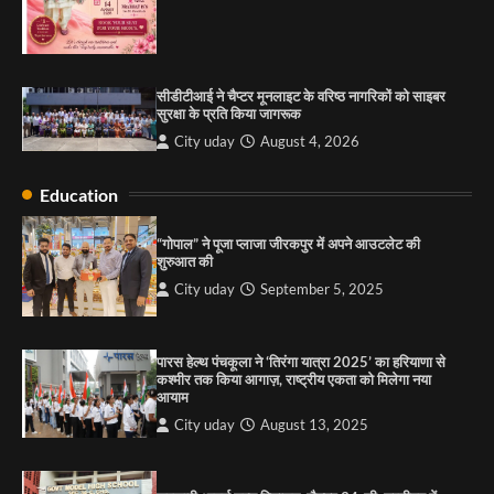
City uday
August 13, 2025
2
सरकारी आदर्श उच्च विद्यालय, सैक्टर 34-सी, चण्डीगढ़ में
कार्यक्रम आयोजित
सीडीटीआई ने चैप्टर मूनलाइट के वरिष्ठ नागरिकों को साइबर
City uday
August 6, 2025
सुरक्षा के प्रति किया जागरूक
3
City uday
August 4, 2026
Education
राहुल गाँधी ने खाई है वैश्विक मंच पर भारत को कमजोर करने
की कसम: देवशाली
“गोपाल” ने पूजा प्लाजा जीरकपुर में अपने आउटलेट की
शुरुआत की
City uday
August 6, 2025
City uday
September 5, 2025
4
पारस हेल्थ पंचकूला ने ‘तिरंगा यात्रा 2025’ का हरियाणा से
कश्मीर तक किया आगाज़, राष्ट्रीय एकता को मिलेगा नया
आयाम
City uday
August 13, 2025