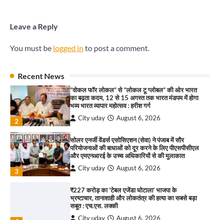
सबूत : एच.एस. लक्की
City uday
August 6, 2026
4
Leave a Reply
इंडियन नेशनल थियेटर द्वारा 9 अगस्त को होगा ‘वर्षा ऋतु
You must be
logged in
to post a comment.
संगीत संध्या 2026’ का आयोजन
City uday
August 6, 2026
1
पारस हेल्थ पंचकूला ने ‘तिरंगा यात्रा 2025’ का हरियाणा से
Recent News
कश्मीर तक किया आगाज़, राष्ट्रीय एकता को मिलेगा नया
“वोकल फॉर लोकल” से “लोकल टू ग्लोबल” की ओर भारत
आयाम
का बढ़ता कदम, 12 से 15 अगस्त तक भारत मंडपम में होगा
City uday
August 13, 2025
भव्य भारत व्यापार महोत्सव : हरीश गर्ग
2
City uday
August 6, 2026
2
सरकारी आदर्श उच्च विद्यालय, सैक्टर 34-सी, चण्डीगढ़ में
कार्यक्रम आयोजित
सोलर एनर्जी वेंडर्स एसोसिएशन (सेवा) ने पंजाब में सौर
परियोजनाओं की बाधाओं को दूर करने के लिए पीएसपीसीएल
City uday
August 6, 2025
और एमएनआरई के उच्च अधिकारियों से की मुलाकात
3
City uday
August 6, 2026
3
₹227 करोड़ का ‘टेबल एजेंडा घोटाला’ भाजपा के
भ्रष्टाचार, तानाशाही और लोकतंत्र की हत्या का सबसे बड़ा
राहुल गाँधी ने खाई है वैश्विक मंच पर भारत को कमजोर करने
सबूत : एच.एस. लक्की
की कसम: देवशाली
City uday
August 6, 2026
City uday
August 6, 2025