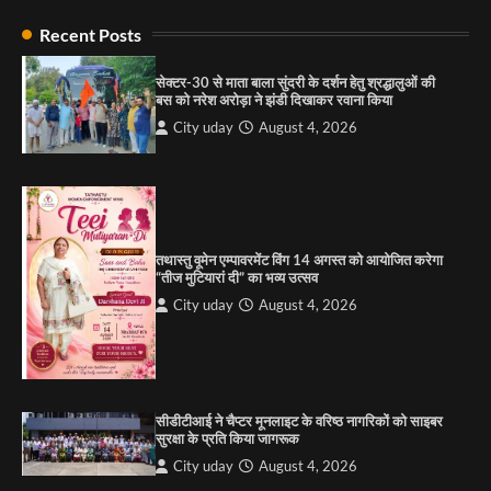
राहुल गाँधी ने खाई है वैश्विक मंच पर भारत को कमजोर करने
की कसम: देवशाली
Recent Posts
City uday
August 6, 2025
सेक्टर-30 से माता बाला सुंदरी के दर्शन हेतु श्रद्धालुओं की
बस को नरेश अरोड़ा ने झंडी दिखाकर रवाना किया
4
City uday
August 4, 2026
“गोपाल” ने पूजा प्लाजा जीरकपुर में अपने आउटलेट की
शुरुआत की
City uday
September 5, 2025
1
तथास्तु वूमेन एम्पावरमेंट विंग 14 अगस्त को आयोजित करेगा
पारस हेल्थ पंचकूला ने ‘तिरंगा यात्रा 2025’ का हरियाणा से
“तीज मुटियारां दी” का भव्य उत्सव
कश्मीर तक किया आगाज़, राष्ट्रीय एकता को मिलेगा नया
आयाम
City uday
August 4, 2026
City uday
August 13, 2025
2
सरकारी आदर्श उच्च विद्यालय, सैक्टर 34-सी, चण्डीगढ़ में
कार्यक्रम आयोजित
सीडीटीआई ने चैप्टर मूनलाइट के वरिष्ठ नागरिकों को साइबर
City uday
August 6, 2025
सुरक्षा के प्रति किया जागरूक
3
City uday
August 4, 2026