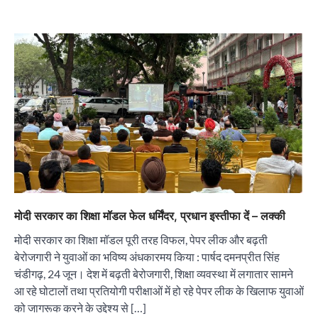
“वोकल फॉर लोकल” से “लोकल टू ग्लोबल” की ओर भारत
का बढ़ता कदम, 12 से 15 अगस्त तक भारत मंडपम में होगा
भव्य भारत व्यापार महोत्सव : हरीश गर्ग
City uday
August 6, 2026
2
मोदी सरकार का शिक्षा मॉडल फेल धर्मिंदर, प्रधान इस्तीफा दें – लक्की
सोलर एनर्जी वेंडर्स एसोसिएशन (सेवा) ने पंजाब में सौर
मोदी सरकार का शिक्षा मॉडल पूरी तरह विफल, पेपर लीक और बढ़ती
परियोजनाओं की बाधाओं को दूर करने के लिए पीएसपीसीएल
और एमएनआरई के उच्च अधिकारियों से की मुलाकात
बेरोजगारी ने युवाओं का भविष्य अंधकारमय किया : पार्षद दमनप्रीत सिंह
City uday
August 6, 2026
चंडीगढ़, 24 जून। देश में बढ़ती बेरोजगारी, शिक्षा व्यवस्था में लगातार सामने
3
आ रहे घोटालों तथा प्रतियोगी परीक्षाओं में हो रहे पेपर लीक के खिलाफ युवाओं
₹227 करोड़ का ‘टेबल एजेंडा घोटाला’ भाजपा के
को जागरूक करने के उद्देश्य से […]
भ्रष्टाचार, तानाशाही और लोकतंत्र की हत्या का सबसे बड़ा