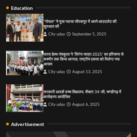
Education
राहुल गाँधी ने खाई है वैश्विक मंच पर भारत को कमजोर करने
की कसम: देवशाली
“गोपाल” ने पूजा प्लाजा जीरकपुर में अपने आउटलेट की
शुरुआत की
City uday
August 6, 2025
City uday
September 5, 2025
4
पारस हेल्थ पंचकूला ने ‘तिरंगा यात्रा 2025’ का हरियाणा से
कश्मीर तक किया आगाज़, राष्ट्रीय एकता को मिलेगा नया
आयाम
City uday
August 13, 2025
सरकारी आदर्श उच्च विद्यालय, सैक्टर 34-सी, चण्डीगढ़ में
कार्यक्रम आयोजित
City uday
August 6, 2025
Advertisement