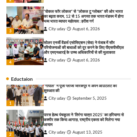
कार्यक्रम आयोजित
City uday
August 6, 2025
“वोकल फॉर लोकल” से “लोकल टू ग्लोबल” की ओर भारत
3
का बढ़ता कदम, 12 से 15 अगस्त तक भारत मंडपम में होगा
भव्य भारत व्यापार महोत्सव : हरीश गर्ग
City uday
August 6, 2026
3
राहुल गाँधी ने खाई है वैश्विक मंच पर भारत को कमजोर करने
सोलर एनर्जी वेंडर्स एसोसिएशन (सेवा) ने पंजाब में सौर
की कसम: देवशाली
परियोजनाओं की बाधाओं को दूर करने के लिए पीएसपीसीएल
और एमएनआरई के उच्च अधिकारियों से की मुलाकात
City uday
August 6, 2025
City uday
August 6, 2026
4
4
सेंट कबीर पब्लिक स्कूल ने ‘पैनटोमैथिक्स’ नाम से ऑल
Eductaion
इंडिया इंटर-स्कूल क्विज़ चैंपियनशिप का सफल आयोजन
किया
“गोपाल” ने पूजा प्लाजा जीरकपुर में अपने आउटलेट की
शुरुआत की
City uday
August 10, 2026
1
City uday
September 5, 2025
1
इंडियन नेशनल थियेटर द्वारा 9 अगस्त को होगा ‘वर्षा ऋतु
संगीत संध्या 2026’ का आयोजन
पारस हेल्थ पंचकूला ने ‘तिरंगा यात्रा 2025’ का हरियाणा से
कश्मीर तक किया आगाज़, राष्ट्रीय एकता को मिलेगा नया
City uday
August 6, 2026
आयाम
2
City uday
August 13, 2025
2
“वोकल फॉर लोकल” से “लोकल टू ग्लोबल” की ओर भारत