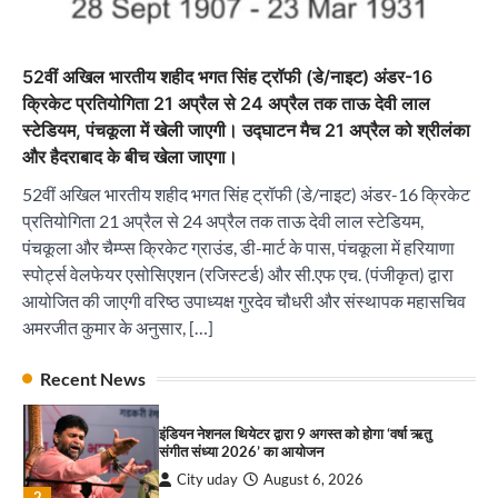
City uday
August 6, 2026
2
52वीं अखिल भारतीय शहीद भगत सिंह ट्रॉफी (डे/नाइट) अंडर-16
“वोकल फॉर लोकल” से “लोकल टू ग्लोबल” की ओर भारत
का बढ़ता कदम, 12 से 15 अगस्त तक भारत मंडपम में होगा
क्रिकेट प्रतियोगिता 21 अप्रैल से 24 अप्रैल तक ताऊ देवी लाल
भव्य भारत व्यापार महोत्सव : हरीश गर्ग
स्टेडियम, पंचकूला में खेली जाएगी। उद्घाटन मैच 21 अप्रैल को श्रीलंका
City uday
August 6, 2026
3
और हैदराबाद के बीच खेला जाएगा।
52वीं अखिल भारतीय शहीद भगत सिंह ट्रॉफी (डे/नाइट) अंडर-16 क्रिकेट
सोलर एनर्जी वेंडर्स एसोसिएशन (सेवा) ने पंजाब में सौर
परियोजनाओं की बाधाओं को दूर करने के लिए पीएसपीसीएल
प्रतियोगिता 21 अप्रैल से 24 अप्रैल तक ताऊ देवी लाल स्टेडियम,
और एमएनआरई के उच्च अधिकारियों से की मुलाकात
पंचकूला और चैम्प्स क्रिकेट ग्राउंड, डी-मार्ट के पास, पंचकूला में हरियाणा
City uday
August 6, 2026
4
स्पोर्ट्स वेलफेयर एसोसिएशन (रजिस्टर्ड) और सी.एफ एच. (पंजीकृत) द्वारा
आयोजित की जाएगी वरिष्ठ उपाध्यक्ष गुरदेव चौधरी और संस्थापक महासचिव
सेंट कबीर पब्लिक स्कूल ने ‘पैनटोमैथिक्स’ नाम से ऑल
अमरजीत कुमार के अनुसार, […]
इंडिया इंटर-स्कूल क्विज़ चैंपियनशिप का सफल आयोजन
किया
पारस हेल्थ पंचकूला ने ‘तिरंगा यात्रा 2025’ का हरियाणा से
City uday
August 10, 2026
Recent News
1
कश्मीर तक किया आगाज़, राष्ट्रीय एकता को मिलेगा नया
आयाम
City uday
August 13, 2025
इंडियन नेशनल थियेटर द्वारा 9 अगस्त को होगा ‘वर्षा ऋतु
2
संगीत संध्या 2026’ का आयोजन
City uday
August 6, 2026
सरकारी आदर्श उच्च विद्यालय, सैक्टर 34-सी, चण्डीगढ़ में
2