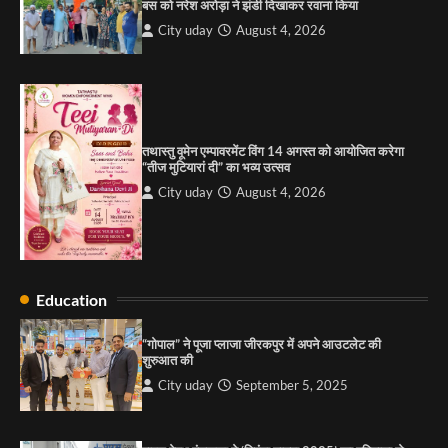
आयाम
बस को नरेश अरोड़ा ने झंडी दिखाकर रवाना किया
City uday
August 13, 2025
City uday
August 4, 2026
2
सरकारी आदर्श उच्च विद्यालय, सैक्टर 34-सी, चण्डीगढ़ में
कार्यक्रम आयोजित
City uday
August 6, 2025
3
तथास्तु वूमेन एम्पावरमेंट विंग 14 अगस्त को आयोजित करेगा
“तीज मुटियारां दी” का भव्य उत्सव
City uday
August 4, 2026
राहुल गाँधी ने खाई है वैश्विक मंच पर भारत को कमजोर करने
की कसम: देवशाली
City uday
August 6, 2025
Education
4
“गोपाल” ने पूजा प्लाजा जीरकपुर में अपने आउटलेट की
शुरुआत की
City uday
September 5, 2025