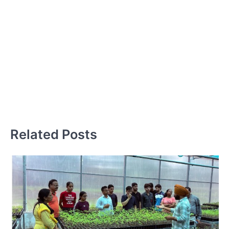
टी
र
म
टूर
Related Posts