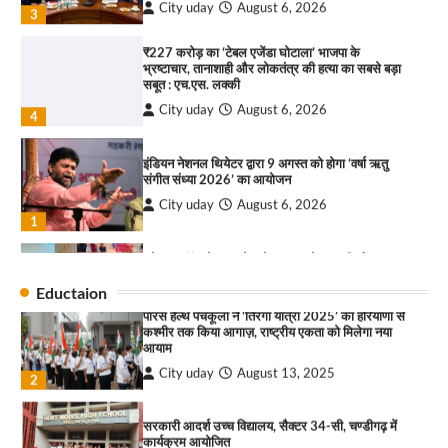
City uday
August 6, 2026
3
₹227 करोड़ का ‘टेबल एजेंडा घोटाला’ भाजपा के
भ्रष्टाचार, तानाशाही और लोकतंत्र की हत्या का सबसे बड़ा
राहुल गाँधी ने खाई है वैश्विक मंच पर भारत को कमजोर करने
सबूत : एच.एस. लक्की
की कसम: देवशाली
City uday
August 6, 2026
City uday
August 6, 2025
4
इंडियन नेशनल थियेटर द्वारा 9 अगस्त को होगा ‘वर्षा ऋतु
4
संगीत संध्या 2026’ का आयोजन
City uday
August 6, 2026
“गोपाल” ने पूजा प्लाजा जीरकपुर में अपने आउटलेट की
1
शुरुआत की
“वोकल फॉर लोकल” से “लोकल टू ग्लोबल” की ओर भारत
City uday
September 5, 2025
1
का बढ़ता कदम, 12 से 15 अगस्त तक भारत मंडपम में होगा
भव्य भारत व्यापार महोत्सव : हरीश गर्ग
Eductaion
पारस हेल्थ पंचकूला ने ‘तिरंगा यात्रा 2025’ का हरियाणा से
City uday
August 6, 2026
2
कश्मीर तक किया आगाज़, राष्ट्रीय एकता को मिलेगा नया
आयाम
सोलर एनर्जी वेंडर्स एसोसिएशन (सेवा) ने पंजाब में सौर
City uday
August 13, 2025
2
परियोजनाओं की बाधाओं को दूर करने के लिए पीएसपीसीएल
और एमएनआरई के उच्च अधिकारियों से की मुलाकात
City uday
August 6, 2026
सरकारी आदर्श उच्च विद्यालय, सैक्टर 34-सी, चण्डीगढ़ में
3
कार्यक्रम आयोजित