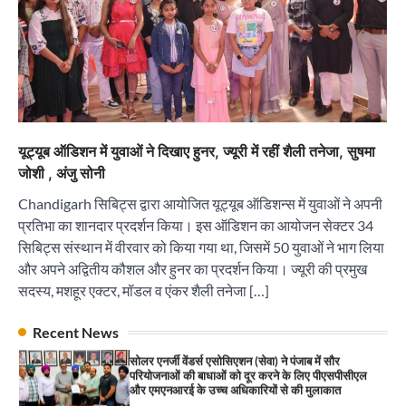
और एमएनआरई के उच्च अधिकारियों से की मुलाकात
City uday
August 6, 2026
3
₹227 करोड़ का ‘टेबल एजेंडा घोटाला’ भाजपा के
भ्रष्टाचार, तानाशाही और लोकतंत्र की हत्या का सबसे बड़ा
सबूत : एच.एस. लक्की
City uday
August 6, 2026
4
यूट्यूब ऑडिशन में युवाओं ने दिखाए हुनर, ज्यूरी में रहीं शैली तनेजा, सुषमा
जोशी , अंजु सोनी
इंडियन नेशनल थियेटर द्वारा 9 अगस्त को होगा ‘वर्षा ऋतु
संगीत संध्या 2026’ का आयोजन
Chandigarh सिबिट्स द्वारा आयोजित यूट्यूब ऑडिशन्स में युवाओं ने अपनी
City uday
August 6, 2026
प्रतिभा का शानदार प्रदर्शन किया। इस ऑडिशन का आयोजन सेक्टर 34
1
पारस हेल्थ पंचकूला ने ‘तिरंगा यात्रा 2025’ का हरियाणा से
सिबिट्स संस्थान में वीरवार को किया गया था, जिसमें 50 युवाओं ने भाग लिया
कश्मीर तक किया आगाज़, राष्ट्रीय एकता को मिलेगा नया
“वोकल फॉर लोकल” से “लोकल टू ग्लोबल” की ओर भारत
आयाम
और अपने अद्वितीय कौशल और हुनर का प्रदर्शन किया। ज्यूरी की प्रमुख
का बढ़ता कदम, 12 से 15 अगस्त तक भारत मंडपम में होगा
City uday
August 13, 2025
सदस्य, मशहूर एक्टर, मॉडल व एंकर शैली तनेजा […]
भव्य भारत व्यापार महोत्सव : हरीश गर्ग
2
City uday
August 6, 2026
2
Recent News
सरकारी आदर्श उच्च विद्यालय, सैक्टर 34-सी, चण्डीगढ़ में
कार्यक्रम आयोजित
सोलर एनर्जी वेंडर्स एसोसिएशन (सेवा) ने पंजाब में सौर
परियोजनाओं की बाधाओं को दूर करने के लिए पीएसपीसीएल
City uday
August 6, 2025
और एमएनआरई के उच्च अधिकारियों से की मुलाकात
3