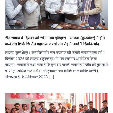
सैन समाज 4 दिसंबर को रचेगा नया इतिहास—लाडवा (कुरुक्षेत्र) में होने
वाले संत शिरोमणि सैन महाराज जयंती समारोह में उमड़ेगी रिकॉर्ड भीड़
लाडवा/कुरुक्षेत्र। संत शिरोमणि सैन महाराज की जयंती समारोह इस वर्ष 4
दिसंबर 2025 को लाडवा (कुरुक्षेत्र) में भव्य स्तर पर आयोजित किया
जाएगा। समाज ने लक्ष्य रखा है कि इस बार जयंती समारोह में जींद की तुलना में
चार गुना अधिक संख्या में लोग पहुंचकर नया कीर्तिमान स्थापित करेंगे।
गौरतलब है कि 4 दिसंबर 2023 […]
“वोकल फॉर लोकल” से “लोकल टू ग्लोबल” की ओर भारत
का बढ़ता कदम, 12 से 15 अगस्त तक भारत मंडपम में होगा
भव्य भारत व्यापार महोत्सव : हरीश गर्ग
City uday
August 6, 2026
2
सोलर एनर्जी वेंडर्स एसोसिएशन (सेवा) ने पंजाब में सौर
परियोजनाओं की बाधाओं को दूर करने के लिए पीएसपीसीएल