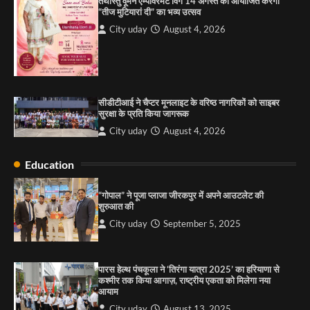
तथास्तु वूमेन एम्पावरमेंट विंग 14 अगस्त को आयोजित करेगा
सरकारी आदर्श उच्च विद्यालय, सैक्टर 34-सी, चण्डीगढ़ में
“तीज मुटियारां दी” का भव्य उत्सव
कार्यक्रम आयोजित
City uday
August 4, 2026
City uday
August 6, 2025
3
सीडीटीआई ने चैप्टर मूनलाइट के वरिष्ठ नागरिकों को साइबर
राहुल गाँधी ने खाई है वैश्विक मंच पर भारत को कमजोर करने
सुरक्षा के प्रति किया जागरूक
की कसम: देवशाली
City uday
August 4, 2026
City uday
August 6, 2025
Education
4
“गोपाल” ने पूजा प्लाजा जीरकपुर में अपने आउटलेट की
शुरुआत की
City uday
September 5, 2025
पारस हेल्थ पंचकूला ने ‘तिरंगा यात्रा 2025’ का हरियाणा से
कश्मीर तक किया आगाज़, राष्ट्रीय एकता को मिलेगा नया
आयाम
City uday
August 13, 2025