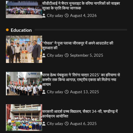
सीडीटीआई ने चैप्टर मूनलाइट के वरिष्ठ नागरिकों को साइबर
City uday
August 6, 2025
सुरक्षा के प्रति किया जागरूक
3
City uday
August 4, 2026
Education
राहुल गाँधी ने खाई है वैश्विक मंच पर भारत को कमजोर करने
की कसम: देवशाली
“गोपाल” ने पूजा प्लाजा जीरकपुर में अपने आउटलेट की
शुरुआत की
City uday
August 6, 2025
City uday
September 5, 2025
4
पारस हेल्थ पंचकूला ने ‘तिरंगा यात्रा 2025’ का हरियाणा से
कश्मीर तक किया आगाज़, राष्ट्रीय एकता को मिलेगा नया
आयाम
City uday
August 13, 2025
सरकारी आदर्श उच्च विद्यालय, सैक्टर 34-सी, चण्डीगढ़ में
कार्यक्रम आयोजित
City uday
August 6, 2025