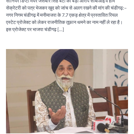
सीनियर डिप्टी मेयर जसबीर सिंह बंटी का बड़ा आरोप सीबीआई व होम
सेक्रेटरी को पत्र भेजकर खुद को जांच से अलग रखने की मांग की चंडीगढ़:–
नगर निगम चंडीगढ़ में मनीमाजरा के 7.7 एकड़ क्षेत्र में प्रस्तावित रियल
एस्टेट प्रोजेक्ट को लेकर राजनीतिक तूफ़ान थमने का नाम नहीं ले रहा है।
इस प्रोजेक्ट पर भाजपा चंडीगढ़ […]
“वोकल फॉर लोकल” से “लोकल टू ग्लोबल” की ओर भारत
का बढ़ता कदम, 12 से 15 अगस्त तक भारत मंडपम में होगा
भव्य भारत व्यापार महोत्सव : हरीश गर्ग
City uday
August 6, 2026
2
सोलर एनर्जी वेंडर्स एसोसिएशन (सेवा) ने पंजाब में सौर
परियोजनाओं की बाधाओं को दूर करने के लिए पीएसपीसीएल
और एमएनआरई के उच्च अधिकारियों से की मुलाकात