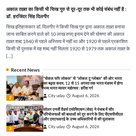
City uday
August 6, 2026
3
अकाल तख़्त का किसी भी सिख गुरु से दूर-दूर तक भी कोई संबंध नहीं है :
₹227 करोड़ का ‘टेबल एजेंडा घोटाला’ भाजपा के
डॉ. हरजिंदर सिंह दिलगीर
भ्रष्टाचार, तानाशाही और लोकतंत्र की हत्या का सबसे बड़ा
सबूत : एच.एस. लक्की
सिख इतिहासकार डॉ. दिलगीर ने किसी सिख गुरु द्वारा अकाल तख़्त बनाया
City uday
August 6, 2026
जाना साबित करने वाले को 10 लाख रुपए इनाम देने की घोषणा की अकाल
4
तख़्त शब्द 1840 से पहले अस्तित्व में नहीं था और 1920 से पहले प्रकाशित
किसी भी पुस्तक में यह शब्द नहीं मिलता 1920 से 1979 तक अकाल तख़्त के
इंडियन नेशनल थियेटर द्वारा 9 अगस्त को होगा ‘वर्षा ऋतु
संगीत संध्या 2026’ का आयोजन
[…]
City uday
August 6, 2026
1
पारस हेल्थ पंचकूला ने ‘तिरंगा यात्रा 2025’ का हरियाणा से
Recent News
कश्मीर तक किया आगाज़, राष्ट्रीय एकता को मिलेगा नया
“वोकल फॉर लोकल” से “लोकल टू ग्लोबल” की ओर भारत
आयाम
का बढ़ता कदम, 12 से 15 अगस्त तक भारत मंडपम में होगा
City uday
August 13, 2025
भव्य भारत व्यापार महोत्सव : हरीश गर्ग
2
City uday
August 6, 2026
2
सरकारी आदर्श उच्च विद्यालय, सैक्टर 34-सी, चण्डीगढ़ में
कार्यक्रम आयोजित
सोलर एनर्जी वेंडर्स एसोसिएशन (सेवा) ने पंजाब में सौर
परियोजनाओं की बाधाओं को दूर करने के लिए पीएसपीसीएल
City uday
August 6, 2025
और एमएनआरई के उच्च अधिकारियों से की मुलाकात
3
City uday
August 6, 2026
3