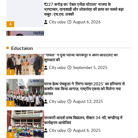
₹227 करोड़ का ‘टेबल एजेंडा घोटाला’ भाजपा के
भ्रष्टाचार, तानाशाही और लोकतंत्र की हत्या का सबसे बड़ा
राहुल गाँधी ने खाई है वैश्विक मंच पर भारत को कमजोर करने
सबूत : एच.एस. लक्की
की कसम: देवशाली
City uday
August 6, 2026
City uday
August 6, 2025
4
इंडियन नेशनल थियेटर द्वारा 9 अगस्त को होगा ‘वर्षा ऋतु
4
संगीत संध्या 2026’ का आयोजन
Eductaion
City uday
August 6, 2026
“गोपाल” ने पूजा प्लाजा जीरकपुर में अपने आउटलेट की
1
शुरुआत की
City uday
September 5, 2025
“वोकल फॉर लोकल” से “लोकल टू ग्लोबल” की ओर भारत
1
का बढ़ता कदम, 12 से 15 अगस्त तक भारत मंडपम में होगा
भव्य भारत व्यापार महोत्सव : हरीश गर्ग
पारस हेल्थ पंचकूला ने ‘तिरंगा यात्रा 2025’ का हरियाणा से
City uday
August 6, 2026
2
कश्मीर तक किया आगाज़, राष्ट्रीय एकता को मिलेगा नया
आयाम
सोलर एनर्जी वेंडर्स एसोसिएशन (सेवा) ने पंजाब में सौर
City uday
August 13, 2025
2
परियोजनाओं की बाधाओं को दूर करने के लिए पीएसपीसीएल
और एमएनआरई के उच्च अधिकारियों से की मुलाकात
City uday
August 6, 2026
सरकारी आदर्श उच्च विद्यालय, सैक्टर 34-सी, चण्डीगढ़ में
3
कार्यक्रम आयोजित
City uday
August 6, 2025
₹227 करोड़ का ‘टेबल एजेंडा घोटाला’ भाजपा के
3
भ्रष्टाचार, तानाशाही और लोकतंत्र की हत्या का सबसे बड़ा