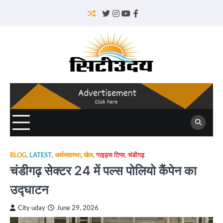
Skip
to
Twitter
Instagram
YouTube
Facebook
content
BLOG
,
LATEST
,
अर्थव्यवस्था
,
खेल
,
गाइड्स टिप्स
,
चंडीगढ़
चंडीगढ़ सेक्टर 24 में पल्स पोलियो कैंपेन का
उद्घाटन
City uday
June 29, 2026