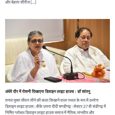
और बेहतर सीरीज […]
“वोकल फॉर लोकल” से “लोकल टू ग्लोबल” की ओर भारत
का बढ़ता कदम, 12 से 15 अगस्त तक भारत मंडपम में होगा
भव्य भारत व्यापार महोत्सव : हरीश गर्ग
City uday
August 6, 2026
2
सोलर एनर्जी वेंडर्स एसोसिएशन (सेवा) ने पंजाब में सौर
परियोजनाओं की बाधाओं को दूर करने के लिए पीएसपीसीएल
और एमएनआरई के उच्च अधिकारियों से की मुलाकात
City uday
August 6, 2026
3
₹227 करोड़ का ‘टेबल एजेंडा घोटाला’ भाजपा के
अंधेरे दौर में रोशनी दिखाएगा डिवाइन लाइट हाउस : डॉ शांतनु
भ्रष्टाचार, तानाशाही और लोकतंत्र की हत्या का सबसे बड़ा
सबूत : एच.एस. लक्की
तनाव मुक्त जीवन जीने की कला सिखाने वाला स्थल के रूप में उभरेगा
City uday
August 6, 2026
डिवाइन लाइट हाउस : बीके उत्तरा दीदी चण्डीगढ़ : सेक्टर 27 बी चंडीगढ़ में
4
निर्मित ग्लोबल डिवाइन लाइट हाउस समाज में नैतिक, मानवीय और