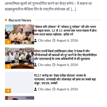
आध्यात्मिक मूल्यों को पुनर्स्थापित करने का केंद्र बनेगा। ये कहना था
इंडियन नेशनल थियेटर द्वारा 9 अगस्त को होगा ‘वर्षा ऋतु
संगीत संध्या 2026’ का आयोजन
ब्रह्माकुमारीज मीडिया विंग के राष्ट्रीय संयोजक डॉ. […]
City uday
August 6, 2026
1
पारस हेल्थ पंचकूला ने ‘तिरंगा यात्रा 2025’ का हरियाणा से
Recent News
कश्मीर तक किया आगाज़, राष्ट्रीय एकता को मिलेगा नया
“वोकल फॉर लोकल” से “लोकल टू ग्लोबल” की ओर भारत
आयाम
का बढ़ता कदम, 12 से 15 अगस्त तक भारत मंडपम में होगा
City uday
August 13, 2025
भव्य भारत व्यापार महोत्सव : हरीश गर्ग
2
City uday
August 6, 2026
2
सरकारी आदर्श उच्च विद्यालय, सैक्टर 34-सी, चण्डीगढ़ में
कार्यक्रम आयोजित
सोलर एनर्जी वेंडर्स एसोसिएशन (सेवा) ने पंजाब में सौर
परियोजनाओं की बाधाओं को दूर करने के लिए पीएसपीसीएल
City uday
August 6, 2025
और एमएनआरई के उच्च अधिकारियों से की मुलाकात
3
City uday
August 6, 2026
3
₹227 करोड़ का ‘टेबल एजेंडा घोटाला’ भाजपा के
भ्रष्टाचार, तानाशाही और लोकतंत्र की हत्या का सबसे बड़ा
राहुल गाँधी ने खाई है वैश्विक मंच पर भारत को कमजोर करने
सबूत : एच.एस. लक्की
की कसम: देवशाली
City uday
August 6, 2026
City uday
August 6, 2025
4
इंडियन नेशनल थियेटर द्वारा 9 अगस्त को होगा ‘वर्षा ऋतु
4
संगीत संध्या 2026’ का आयोजन