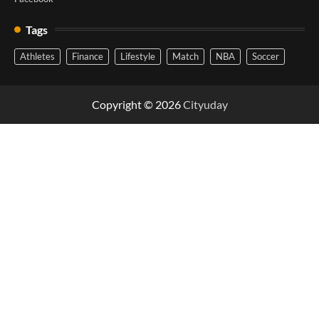
Tags
Athletes
Finance
Lifestyle
Match
NBA
Soccer
Copyright © 2026
Cityuday