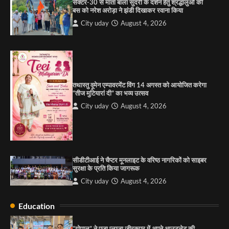
सेक्टर-30 से माता बाला सुंदरी के दर्शन हेतु श्रद्धालुओं की
बस को नरेश अरोड़ा ने झंडी दिखाकर रवाना किया
4
City uday
August 4, 2026
“गोपाल” ने पूजा प्लाजा जीरकपुर में अपने आउटलेट की
शुरुआत की
City uday
September 5, 2025
1
तथास्तु वूमेन एम्पावरमेंट विंग 14 अगस्त को आयोजित करेगा
पारस हेल्थ पंचकूला ने ‘तिरंगा यात्रा 2025’ का हरियाणा से
“तीज मुटियारां दी” का भव्य उत्सव
कश्मीर तक किया आगाज़, राष्ट्रीय एकता को मिलेगा नया
आयाम
City uday
August 4, 2026
City uday
August 13, 2025
2
सरकारी आदर्श उच्च विद्यालय, सैक्टर 34-सी, चण्डीगढ़ में
कार्यक्रम आयोजित
सीडीटीआई ने चैप्टर मूनलाइट के वरिष्ठ नागरिकों को साइबर
City uday
August 6, 2025
सुरक्षा के प्रति किया जागरूक
3
City uday
August 4, 2026
Education
राहुल गाँधी ने खाई है वैश्विक मंच पर भारत को कमजोर करने
की कसम: देवशाली
“गोपाल” ने पूजा प्लाजा जीरकपुर में अपने आउटलेट की