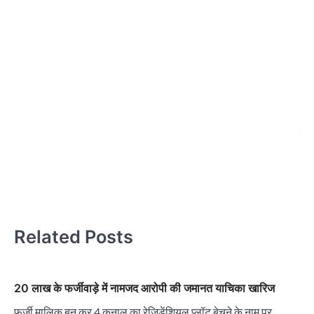
पा
अध
क
नि
चं
का
Related Posts
20 लाख के फर्जीवाड़े में नामजद आरोपी की जमानत याचिका खारिज
फर्जी मालिक बन कर 4 कनाल का रेजिडेंशियल प्लॉट बेचने के नाम पर