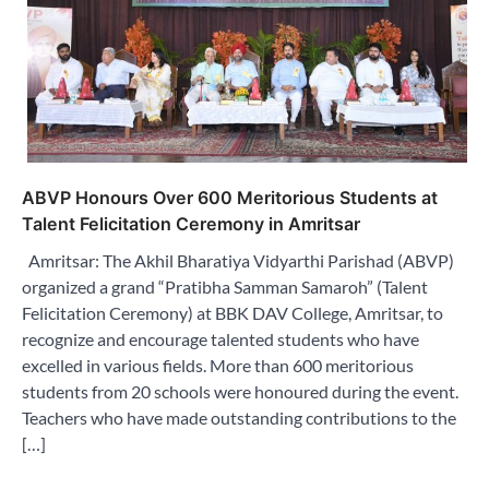
ग्लो बल आर्ट क्रिएशंस ने की प्रभावशाली पंजाबी फीचर
फिल्म ‘पीड़ (दर्द-ए-दिल)’ की घोषणा
City uday
August 5, 2026
2
ABVP Honours Over 600 Meritorious Students at
चंडीगढ़ की लेखिका डॉ. साज़ीना खान की नई कविता पुस्तक
Talent Felicitation Ceremony in Amritsar
‘शी वॉक्ड एनीवे’ का हुआ लोकार्पण
City uday
August 4, 2026
Amritsar: The Akhil Bharatiya Vidyarthi Parishad (ABVP)
3
organized a grand “Pratibha Samman Samaroh” (Talent
Felicitation Ceremony) at BBK DAV College, Amritsar, to
सावन के पहले सोमवार को सिटी ब्यूटीफुल चंडीगढ़ बम बम
recognize and encourage talented students who have
भोले के जयकारों से गूंजा
excelled in various fields. More than 600 meritorious
City uday
August 4, 2026
4
students from 20 schools were honoured during the event.
Teachers who have made outstanding contributions to the
डिजिटल हेल्थकेयर को मिली नई रफ्तार, टेलीमेडिसिन
[…]
सोसाइटी ऑफ इंडिया–पंजाब चैप्टर लॉन्च
City uday
August 5, 2026
पारस हेल्थ पंचकूला ने ‘तिरंगा यात्रा 2025’ का हरियाणा से