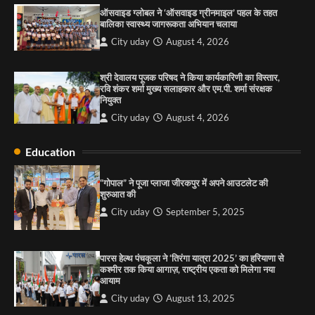
शुरुआत की
ऑसवाइड ग्लोबल ने ‘ऑसवाइड ग्रीनमाइल’ पहल के तहत
City uday
September 5, 2025
बालिका स्वास्थ्य जागरूकता अभियान चलाया
1
City uday
August 4, 2026
पारस हेल्थ पंचकूला ने ‘तिरंगा यात्रा 2025’ का हरियाणा से
कश्मीर तक किया आगाज़, राष्ट्रीय एकता को मिलेगा नया
श्री देवालय पूजक परिषद ने किया कार्यकारिणी का विस्तार,
आयाम
रवि शंकर शर्मा मुख्य सलाहकार और एम.पी. शर्मा संरक्षक
नियुक्त
City uday
August 13, 2025
2
City uday
August 4, 2026
सरकारी आदर्श उच्च विद्यालय, सैक्टर 34-सी, चण्डीगढ़ में
कार्यक्रम आयोजित
Education
City uday
August 6, 2025
3
“गोपाल” ने पूजा प्लाजा जीरकपुर में अपने आउटलेट की
शुरुआत की
City uday
September 5, 2025
राहुल गाँधी ने खाई है वैश्विक मंच पर भारत को कमजोर करने
की कसम: देवशाली
पारस हेल्थ पंचकूला ने ‘तिरंगा यात्रा 2025’ का हरियाणा से
City uday
August 6, 2025
कश्मीर तक किया आगाज़, राष्ट्रीय एकता को मिलेगा नया
आयाम
City uday
August 13, 2025
4