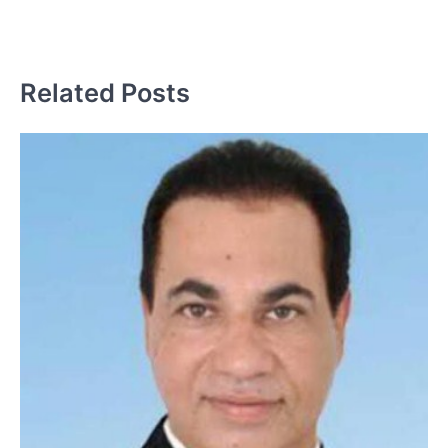
प
Related Posts