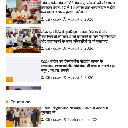
“वोकल फॉर लोकल” से “लोकल टू ग्लोबल” की ओर भारत
आयाम
का बढ़ता कदम, 12 से 15 अगस्त तक भारत मंडपम में होगा
City uday
August 13, 2025
भव्य भारत व्यापार महोत्सव : हरीश गर्ग
2
City uday
August 6, 2026
2
सरकारी आदर्श उच्च विद्यालय, सैक्टर 34-सी, चण्डीगढ़ में
कार्यक्रम आयोजित
सोलर एनर्जी वेंडर्स एसोसिएशन (सेवा) ने पंजाब में सौर
परियोजनाओं की बाधाओं को दूर करने के लिए पीएसपीसीएल
City uday
August 6, 2025
और एमएनआरई के उच्च अधिकारियों से की मुलाकात
3
City uday
August 6, 2026
3
₹227 करोड़ का ‘टेबल एजेंडा घोटाला’ भाजपा के
भ्रष्टाचार, तानाशाही और लोकतंत्र की हत्या का सबसे बड़ा
राहुल गाँधी ने खाई है वैश्विक मंच पर भारत को कमजोर करने
सबूत : एच.एस. लक्की
की कसम: देवशाली
City uday
August 6, 2026
City uday
August 6, 2025
4
इंडियन नेशनल थियेटर द्वारा 9 अगस्त को होगा ‘वर्षा ऋतु
4
संगीत संध्या 2026’ का आयोजन
Eductaion
City uday
August 6, 2026
“गोपाल” ने पूजा प्लाजा जीरकपुर में अपने आउटलेट की
1
शुरुआत की
“वोकल फॉर लोकल” से “लोकल टू ग्लोबल” की ओर भारत
City uday
September 5, 2025
1
का बढ़ता कदम, 12 से 15 अगस्त तक भारत मंडपम में होगा