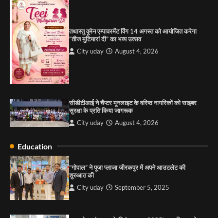
City uday
September 5, 2025
1
तथास्तु वूमेन एम्पावरमेंट विंग 14 अगस्त को आयोजित करेगा
पारस हेल्थ पंचकूला ने ‘तिरंगा यात्रा 2025’ का हरियाणा से
“तीज मुटियारां दी” का भव्य उत्सव
कश्मीर तक किया आगाज़, राष्ट्रीय एकता को मिलेगा नया
आयाम
City uday
August 4, 2026
City uday
August 13, 2025
2
सरकारी आदर्श उच्च विद्यालय, सैक्टर 34-सी, चण्डीगढ़ में
कार्यक्रम आयोजित
सीडीटीआई ने चैप्टर मूनलाइट के वरिष्ठ नागरिकों को साइबर
City uday
August 6, 2025
सुरक्षा के प्रति किया जागरूक
3
City uday
August 4, 2026
Education
राहुल गाँधी ने खाई है वैश्विक मंच पर भारत को कमजोर करने
की कसम: देवशाली
“गोपाल” ने पूजा प्लाजा जीरकपुर में अपने आउटलेट की
शुरुआत की
City uday
August 6, 2025
City uday
September 5, 2025
4