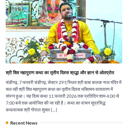
“वोकल फॉर लोकल” से “लोकल टू ग्लोबल” की ओर भारत
का बढ़ता कदम, 12 से 15 अगस्त तक भारत मंडपम में होगा
भव्य भारत व्यापार महोत्सव : हरीश गर्ग
City uday
August 6, 2026
2
सोलर एनर्जी वेंडर्स एसोसिएशन (सेवा) ने पंजाब में सौर
परियोजनाओं की बाधाओं को दूर करने के लिए पीएसपीसीएल
और एमएनआरई के उच्च अधिकारियों से की मुलाकात
City uday
August 6, 2026
3
₹227 करोड़ का ‘टेबल एजेंडा घोटाला’ भाजपा के
श्री शिव महापुराण कथा का तृतीय दिवस श्रद्धा और ज्ञान से ओतप्रोत
भ्रष्टाचार, तानाशाही और लोकतंत्र की हत्या का सबसे बड़ा
सबूत : एच.एस. लक्की
चंडीगढ़, 7 फरवरी चंडीगढ़, सेक्टर 29 ए स्थित श्री बाबा बालक नाथ मंदिर में
City uday
August 6, 2026
चल रही श्री शिव महापुराण कथा का तृतीय दिवस भक्तिमय वातावरण में
4
संपन्न हुआ। यह दिव्य कथा 11 फरवरी 2026 तक प्रतिदिन शाम 4:00 से
7:00 बजे तक आयोजित की जा रही है। कथा का वाचन सुप्रसिद्ध
इंडियन नेशनल थियेटर द्वारा 9 अगस्त को होगा ‘वर्षा ऋतु
संगीत संध्या 2026’ का आयोजन
कथावाचक श्री गोपाल शुक्ल […]
City uday
August 6, 2026
1
पारस हेल्थ पंचकूला ने ‘तिरंगा यात्रा 2025’ का हरियाणा से
Recent News
कश्मीर तक किया आगाज़, राष्ट्रीय एकता को मिलेगा नया