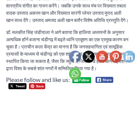
शास्त्रीय संगीत का गायन करेंगे। जबकि उनके साथ मंच पर विख्यात तबला
वादक उस्ताद अकरम खान और विख्यात सारंगी प्लेयर उस्ताद मुराद अली
खान साथ देंगे। उस्ताद अमजद अली खान बतौर विशेष अतिथि प्रस्तुति देंगे।
डॉ. मलकीत सिंह जंडीयाला ने आगे बताया कि हालिया अध्ययनों के अनुसार
अत्यधिक हॉर्न बजाना चंडीगढ़ में बढ़ते ध्वनि प्रदूषण का एक प्रमुख कारण बन
चुका है। प्राचीन कला केंद्र का मानना है कि जनसहभागिता एवं सामूहिक
प्रयासों के माध्यम से चंडीगढ़ को एक शांत, सभ्य एवं अनुशासित नगर के रूप में
स्थापित किया जा सकता है, जैसा कि ज्युरिक, जिसे वर्ल्ड हेल्थ आर्गेनाईजेशन
द्वारा विश्व के सबसे शांत नगरों में सम्मिलित किया गया है।
Please follow and like us:
Post
पंच
navigation
के 
निर
मेय
श्य
ला