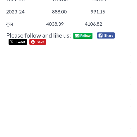
2023-24 888.00 991.15
कुल 4038.39 4106.82
Please follow and like us:
Post
खर
navigation
निव
बजुर
मह
ने
मोह
के
प्रो
डी
औ
अन्
बत
जा