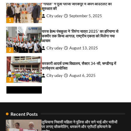
City uday
August 10, 2026
“गोपाल” ने पूजा प्लाजा जीरकपुर में अपने आउटलेट की
शुरुआत की
1
City uday
September 5, 2025
1
*नगर निगम चुनाव से पहले चंडीगढ़ कांग्रेस का संगठन
सृजन अभियान तेज, प्रदेश से लेकर ब्लॉक स्तर तक व्यापक
मंथन
पारस हेल्थ पंचकूला ने ‘तिरंगा यात्रा 2025’ का हरियाणा से
कश्मीर तक किया आगाज़, राष्ट्रीय एकता को मिलेगा नया
City uday
August 10, 2026
2
आयाम
City uday
August 13, 2025
2
सीआईआई-आईडब्ल्यूएन ने महिला उद्यमियों और
प्रोफेशनल्स के लिए आयोजित की हैंड्स-ऑन एआई वर्कशॉप
सरकारी आदर्श उच्च विद्यालय, सैक्टर 34-सी, चण्डीगढ़ में
City uday
August 10, 2026
कार्यक्रम आयोजित
3
City uday
August 6, 2025
3
इमरान प्रतापगढ़ी के जन्मदिन पर सेवा का संदेश, हैप्पी
मलिक ने लगाया रक्तदान शिविर ! 181 यूनिट रक्तदान
एकत्रित हुआ
City uday
August 10, 2026
4
राहुल गाँधी ने खाई है वैश्विक मंच पर भारत को कमजोर करने
की कसम: देवशाली
Recent Posts
City uday
August 6, 2025
लुधियाना निवासी महिला ने पुलिस और सगे भाई और भतीजों
पर लगाए ब्लैकमेलिंग, धमकाने और प्रॉपर्टी हथियाने के