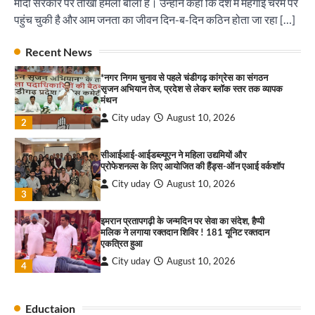
मोदी सरकार पर तीखा हमला बोला है। उन्होंने कहा कि देश में महंगाई चरम पर
सावण कवी दरबार में तीन दर्जन कवियों ने बांधा समां
पहुंच चुकी है और आम जनता का जीवन दिन-ब-दिन कठिन होता जा रहा […]
City uday
August 10, 2026
पारस हेल्थ पंचकूला ने ‘तिरंगा यात्रा 2025’ का हरियाणा से
1
Recent News
कश्मीर तक किया आगाज़, राष्ट्रीय एकता को मिलेगा नया
आयाम
*नगर निगम चुनाव से पहले चंडीगढ़ कांग्रेस का संगठन
City uday
August 13, 2025
2
सृजन अभियान तेज, प्रदेश से लेकर ब्लॉक स्तर तक व्यापक
मंथन
City uday
August 10, 2026
सरकारी आदर्श उच्च विद्यालय, सैक्टर 34-सी, चण्डीगढ़ में
2
कार्यक्रम आयोजित
City uday
August 6, 2025
सीआईआई-आईडब्ल्यूएन ने महिला उद्यमियों और
3
प्रोफेशनल्स के लिए आयोजित की हैंड्स-ऑन एआई वर्कशॉप
City uday
August 10, 2026
3
इमरान प्रतापगढ़ी के जन्मदिन पर सेवा का संदेश, हैप्पी
राहुल गाँधी ने खाई है वैश्विक मंच पर भारत को कमजोर करने
मलिक ने लगाया रक्तदान शिविर ! 181 यूनिट रक्तदान
की कसम: देवशाली
एकत्रित हुआ
City uday
August 6, 2025
City uday
August 10, 2026
4
4
सावण कवी दरबार में तीन दर्जन कवियों ने बांधा समां
Eductaion