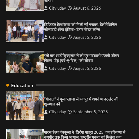
आरोप
4
City uday
August 6, 2026
“गोपाल” ने पूजा प्लाजा जीरकपुर में अपने आउटलेट की
शुरुआत की
डिजिटल हेल्थकेयर को मिली नई रफ्तार, टेलीमेडिसिन
सोसाइटी ऑफ इंडिया–पंजाब चैप्टर लॉन्च
City uday
September 5, 2025
1
City uday
August 5, 2026
पारस हेल्थ पंचकूला ने ‘तिरंगा यात्रा 2025’ का हरियाणा से
कश्मीर तक किया आगाज़, राष्ट्रीय एकता को मिलेगा नया
ग्लो बल आर्ट क्रिएशंस ने की प्रभावशाली पंजाबी फीचर
आयाम
फिल्म ‘पीड़ (दर्द-ए-दिल)’ की घोषणा
City uday
August 13, 2025
2
City uday
August 5, 2026
सरकारी आदर्श उच्च विद्यालय, सैक्टर 34-सी, चण्डीगढ़ में
Education
कार्यक्रम आयोजित
City uday
August 6, 2025
“गोपाल” ने पूजा प्लाजा जीरकपुर में अपने आउटलेट की
3
शुरुआत की
City uday
September 5, 2025
राहुल गाँधी ने खाई है वैश्विक मंच पर भारत को कमजोर करने
की कसम: देवशाली
पारस हेल्थ पंचकूला ने ‘तिरंगा यात्रा 2025’ का हरियाणा से
कश्मीर तक किया आगाज़, राष्ट्रीय एकता को मिलेगा नया