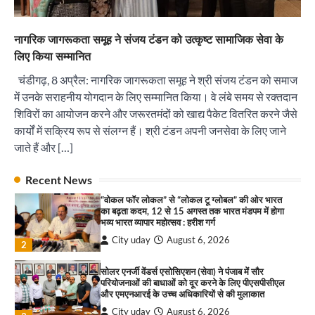
और एमएनआरई के उच्च अधिकारियों से की मुलाकात
City uday
August 6, 2026
3
नागरिक जागरूकता समूह ने संजय टंडन को उत्कृष्ट सामाजिक सेवा के
₹227 करोड़ का ‘टेबल एजेंडा घोटाला’ भाजपा के
लिए किया सम्मानित
भ्रष्टाचार, तानाशाही और लोकतंत्र की हत्या का सबसे बड़ा
सबूत : एच.एस. लक्की
चंडीगढ़, 8 अप्रैल: नागरिक जागरूकता समूह ने श्री संजय टंडन को समाज
City uday
August 6, 2026
में उनके सराहनीय योगदान के लिए सम्मानित किया। वे लंबे समय से रक्तदान
4
शिविरों का आयोजन करने और जरूरतमंदों को खाद्य पैकेट वितरित करने जैसे
कार्यों में सक्रिय रूप से संलग्न हैं। श्री टंडन अपनी जनसेवा के लिए जाने
इंडियन नेशनल थियेटर द्वारा 9 अगस्त को होगा ‘वर्षा ऋतु
संगीत संध्या 2026’ का आयोजन
जाते हैं और […]
City uday
August 6, 2026
1
पारस हेल्थ पंचकूला ने ‘तिरंगा यात्रा 2025’ का हरियाणा से
Recent News
कश्मीर तक किया आगाज़, राष्ट्रीय एकता को मिलेगा नया
“वोकल फॉर लोकल” से “लोकल टू ग्लोबल” की ओर भारत
आयाम
का बढ़ता कदम, 12 से 15 अगस्त तक भारत मंडपम में होगा
City uday
August 13, 2025
भव्य भारत व्यापार महोत्सव : हरीश गर्ग
2
City uday
August 6, 2026
2
सरकारी आदर्श उच्च विद्यालय, सैक्टर 34-सी, चण्डीगढ़ में
कार्यक्रम आयोजित
सोलर एनर्जी वेंडर्स एसोसिएशन (सेवा) ने पंजाब में सौर
परियोजनाओं की बाधाओं को दूर करने के लिए पीएसपीसीएल
City uday
August 6, 2025
और एमएनआरई के उच्च अधिकारियों से की मुलाकात
3
City uday
August 6, 2026