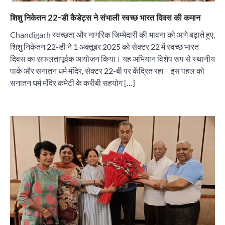
शिशु निकेतन 22-डी कैडेट्स ने संभाली स्वच्छ भारत दिवस की कमान
Chandigarh स्वच्छता और नागरिक जिम्मेदारी की भावना को आगे बढ़ाते हुए,
शिशु निकेतन 22-डी ने 1 अक्तूबर 2025 को सेक्टर 22 में स्वच्छ भारत
दिवस का सफलतापूर्वक आयोजन किया। यह अभियान विशेष रूप से स्थानीय
पार्क और सनातन धर्म मंदिर, सेक्टर 22-बी पर केंद्रित रहा। इस पहल को
सनातन धर्म मंदिर कमेटी के करीबी सहयोग […]
“वोकल फॉर लोकल” से “लोकल टू ग्लोबल” की ओर भारत
का बढ़ता कदम, 12 से 15 अगस्त तक भारत मंडपम में होगा
भव्य भारत व्यापार महोत्सव : हरीश गर्ग
City uday
August 6, 2026
2
सोलर एनर्जी वेंडर्स एसोसिएशन (सेवा) ने पंजाब में सौर
परियोजनाओं की बाधाओं को दूर करने के लिए पीएसपीसीएल