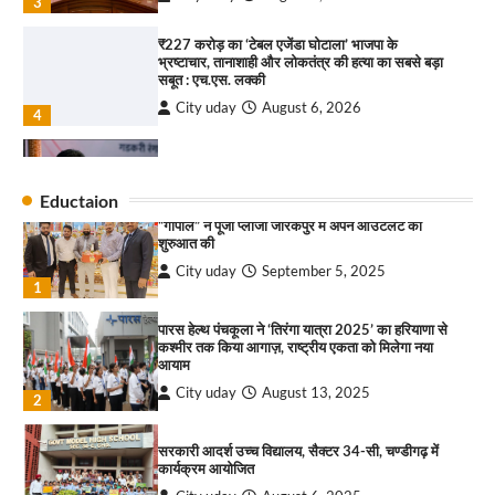
3
₹227 करोड़ का ‘टेबल एजेंडा घोटाला’ भाजपा के
भ्रष्टाचार, तानाशाही और लोकतंत्र की हत्या का सबसे बड़ा
राहुल गाँधी ने खाई है वैश्विक मंच पर भारत को कमजोर करने
सबूत : एच.एस. लक्की
की कसम: देवशाली
City uday
August 6, 2026
City uday
August 6, 2025
4
इंडियन नेशनल थियेटर द्वारा 9 अगस्त को होगा ‘वर्षा ऋतु
4
संगीत संध्या 2026’ का आयोजन
Eductaion
City uday
August 6, 2026
“गोपाल” ने पूजा प्लाजा जीरकपुर में अपने आउटलेट की
1
शुरुआत की
City uday
September 5, 2025
“वोकल फॉर लोकल” से “लोकल टू ग्लोबल” की ओर भारत
1
का बढ़ता कदम, 12 से 15 अगस्त तक भारत मंडपम में होगा
भव्य भारत व्यापार महोत्सव : हरीश गर्ग
पारस हेल्थ पंचकूला ने ‘तिरंगा यात्रा 2025’ का हरियाणा से
City uday
August 6, 2026
2
कश्मीर तक किया आगाज़, राष्ट्रीय एकता को मिलेगा नया
आयाम
सोलर एनर्जी वेंडर्स एसोसिएशन (सेवा) ने पंजाब में सौर
City uday
August 13, 2025
2
परियोजनाओं की बाधाओं को दूर करने के लिए पीएसपीसीएल
और एमएनआरई के उच्च अधिकारियों से की मुलाकात
City uday
August 6, 2026
सरकारी आदर्श उच्च विद्यालय, सैक्टर 34-सी, चण्डीगढ़ में
3
कार्यक्रम आयोजित