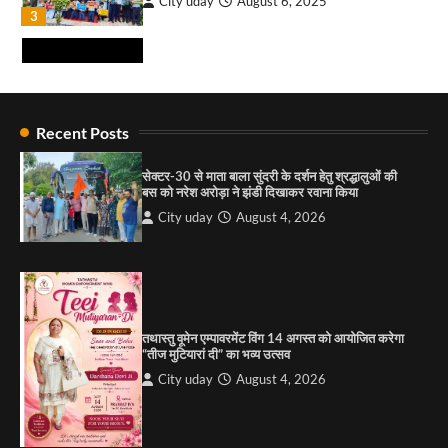
City uday
August 6, 2025
₹227 करोड़ का ‘टेबल एजेंडा घोटाला’ भाजपा के
3
भ्रष्टाचार, तानाशाही और लोकतंत्र की हत्या का सबसे बड़ा
सबूत : एच.एस. लक्की
City uday
August 6, 2026
4
राहुल गाँधी ने खाई है वैश्विक मंच पर भारत को कमजोर करने
की कसम: देवशाली
Recent Posts
City uday
August 6, 2025
सेक्टर-30 से माता बाला सुंदरी के दर्शन हेतु श्रद्धालुओं की
बस को नरेश अरोड़ा ने झंडी दिखाकर रवाना किया
4
City uday
August 4, 2026
“गोपाल” ने पूजा प्लाजा जीरकपुर में अपने आउटलेट की
शुरुआत की
City uday
September 5, 2025
1
तथास्तु वूमेन एम्पावरमेंट विंग 14 अगस्त को आयोजित करेगा
पारस हेल्थ पंचकूला ने ‘तिरंगा यात्रा 2025’ का हरियाणा से
“तीज मुटियारां दी” का भव्य उत्सव
कश्मीर तक किया आगाज़, राष्ट्रीय एकता को मिलेगा नया
आयाम
City uday
August 4, 2026
City uday
August 13, 2025
2