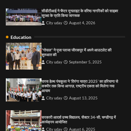
सरकारी आदर्श उच्च विद्यालय, सैक्टर 34-सी, चण्डीगढ़ में
कार्यक्रम आयोजित
सीडीटीआई ने चैप्टर मूनलाइट के वरिष्ठ नागरिकों को साइबर
City uday
August 6, 2025
सुरक्षा के प्रति किया जागरूक
3
City uday
August 4, 2026
Education
राहुल गाँधी ने खाई है वैश्विक मंच पर भारत को कमजोर करने
की कसम: देवशाली
“गोपाल” ने पूजा प्लाजा जीरकपुर में अपने आउटलेट की
शुरुआत की
City uday
August 6, 2025
City uday
September 5, 2025
4
पारस हेल्थ पंचकूला ने ‘तिरंगा यात्रा 2025’ का हरियाणा से
कश्मीर तक किया आगाज़, राष्ट्रीय एकता को मिलेगा नया
आयाम
City uday
August 13, 2025
सरकारी आदर्श उच्च विद्यालय, सैक्टर 34-सी, चण्डीगढ़ में
कार्यक्रम आयोजित
City uday
August 6, 2025