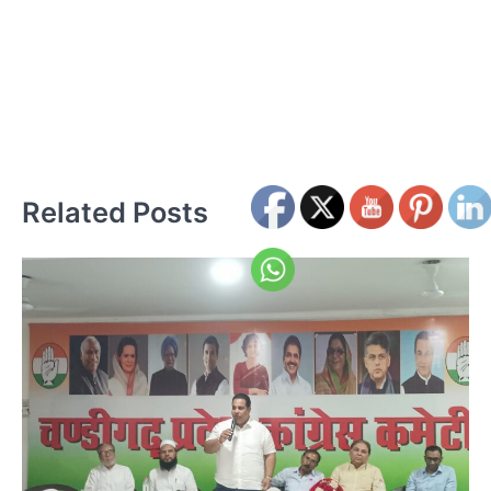
से 
आ
प
लां
Related Posts