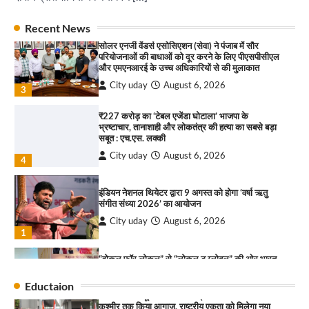
City uday
August 6, 2026
2
Recent News
सरकारी आदर्श उच्च विद्यालय, सैक्टर 34-सी, चण्डीगढ़ में
कार्यक्रम आयोजित
सोलर एनर्जी वेंडर्स एसोसिएशन (सेवा) ने पंजाब में सौर
परियोजनाओं की बाधाओं को दूर करने के लिए पीएसपीसीएल
City uday
August 6, 2025
और एमएनआरई के उच्च अधिकारियों से की मुलाकात
3
City uday
August 6, 2026
3
₹227 करोड़ का ‘टेबल एजेंडा घोटाला’ भाजपा के
भ्रष्टाचार, तानाशाही और लोकतंत्र की हत्या का सबसे बड़ा
राहुल गाँधी ने खाई है वैश्विक मंच पर भारत को कमजोर करने
सबूत : एच.एस. लक्की
की कसम: देवशाली
City uday
August 6, 2026
City uday
August 6, 2025
4
इंडियन नेशनल थियेटर द्वारा 9 अगस्त को होगा ‘वर्षा ऋतु
4
संगीत संध्या 2026’ का आयोजन
City uday
August 6, 2026
“गोपाल” ने पूजा प्लाजा जीरकपुर में अपने आउटलेट की
1
शुरुआत की
“वोकल फॉर लोकल” से “लोकल टू ग्लोबल” की ओर भारत
City uday
September 5, 2025
1
का बढ़ता कदम, 12 से 15 अगस्त तक भारत मंडपम में होगा
भव्य भारत व्यापार महोत्सव : हरीश गर्ग
Eductaion
पारस हेल्थ पंचकूला ने ‘तिरंगा यात्रा 2025’ का हरियाणा से
City uday
August 6, 2026
2
कश्मीर तक किया आगाज़, राष्ट्रीय एकता को मिलेगा नया