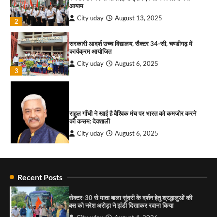
आयाम
सोलर एनर्जी वेंडर्स एसोसिएशन (सेवा) ने पंजाब में सौर
City uday
August 13, 2025
2
परियोजनाओं की बाधाओं को दूर करने के लिए पीएसपीसीएल
और एमएनआरई के उच्च अधिकारियों से की मुलाकात
City uday
August 6, 2026
सरकारी आदर्श उच्च विद्यालय, सैक्टर 34-सी, चण्डीगढ़ में
3
कार्यक्रम आयोजित
₹227 करोड़ का ‘टेबल एजेंडा घोटाला’ भाजपा के
City uday
August 6, 2025
3
भ्रष्टाचार, तानाशाही और लोकतंत्र की हत्या का सबसे बड़ा
सबूत : एच.एस. लक्की
City uday
August 6, 2026
4
राहुल गाँधी ने खाई है वैश्विक मंच पर भारत को कमजोर करने
की कसम: देवशाली
City uday
August 6, 2025
4
Recent Posts
“गोपाल” ने पूजा प्लाजा जीरकपुर में अपने आउटलेट की
शुरुआत की
सेक्टर-30 से माता बाला सुंदरी के दर्शन हेतु श्रद्धालुओं की
City uday
September 5, 2025
बस को नरेश अरोड़ा ने झंडी दिखाकर रवाना किया
1