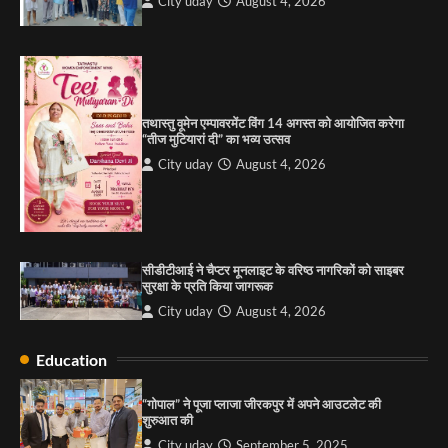
City uday
August 4, 2026
पारस हेल्थ पंचकूला ने ‘तिरंगा यात्रा 2025’ का हरियाणा से
कश्मीर तक किया आगाज़, राष्ट्रीय एकता को मिलेगा नया
आयाम
City uday
August 13, 2025
2
तथास्तु वूमेन एम्पावरमेंट विंग 14 अगस्त को आयोजित करेगा
सरकारी आदर्श उच्च विद्यालय, सैक्टर 34-सी, चण्डीगढ़ में
“तीज मुटियारां दी” का भव्य उत्सव
कार्यक्रम आयोजित
City uday
August 4, 2026
City uday
August 6, 2025
3
सीडीटीआई ने चैप्टर मूनलाइट के वरिष्ठ नागरिकों को साइबर
राहुल गाँधी ने खाई है वैश्विक मंच पर भारत को कमजोर करने
सुरक्षा के प्रति किया जागरूक
की कसम: देवशाली
City uday
August 4, 2026
City uday
August 6, 2025
Education
4
“गोपाल” ने पूजा प्लाजा जीरकपुर में अपने आउटलेट की
शुरुआत की
City uday
September 5, 2025