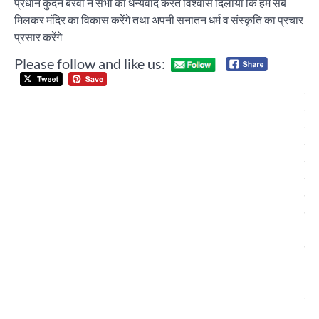
प्रधान कुंदन बैरवा ने सभी का धन्यवाद करते विश्वास दिलाया कि हम सब
मिलकर मंदिर का विकास करेंगे तथा अपनी सनातन धर्म व संस्कृति का प्रचार
प्रसार करेंगे
Please follow and like us:
Post
हं
navigation
पब्
स्क
पंच
में 
क्ल
स्पो
मी
आय
की
च
यून
के