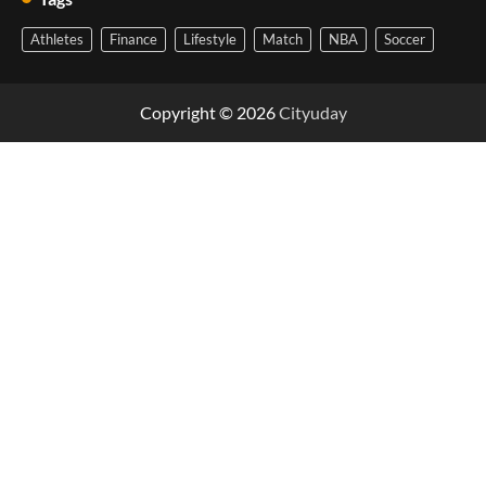
Athletes
Finance
Lifestyle
Match
NBA
Soccer
Copyright © 2026
Cityuday