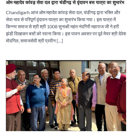
ओम महादेव कांवड़ सेवा दल द्वारा चंडीगढ़ से वृंदावन बस यात्रा का शुभारंभ
Chandigarh आज ओम महादेव कांवड़ सेवा दल, चंडीगढ़ द्वारा भक्ति और
सेवा भाव से परिपूर्ण वृंदावन यात्रा का शुभारंभ किया गया। इस यात्रा में
किन्नर समाज से श्री श्री 1008 सुनाक्षी महंत नंदगिरी महाराज जी ने हरी
झंडी दिखाकर बसों को रवाना किया। इस पावन अवसर पर पूर्व मेयर श्री देवेश
मोदगिल, समाजसेवी श्री प्रवीन […]
“वोकल फॉर लोकल” से “लोकल टू ग्लोबल” की ओर भारत
का बढ़ता कदम, 12 से 15 अगस्त तक भारत मंडपम में होगा
भव्य भारत व्यापार महोत्सव : हरीश गर्ग
City uday
August 6, 2026
2
सोलर एनर्जी वेंडर्स एसोसिएशन (सेवा) ने पंजाब में सौर
परियोजनाओं की बाधाओं को दूर करने के लिए पीएसपीसीएल
और एमएनआरई के उच्च अधिकारियों से की मुलाकात
City uday
August 6, 2026
3