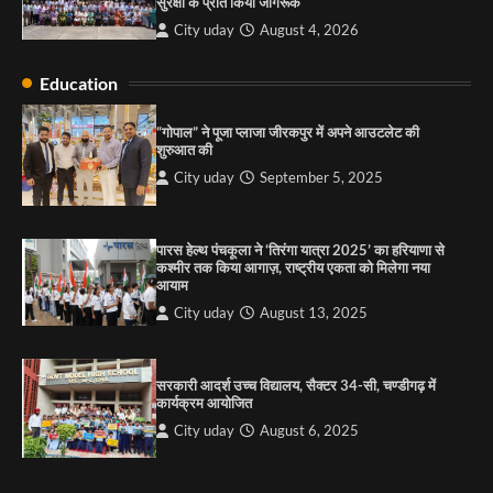
सुरक्षा के प्रति किया जागरूक
3
City uday
August 4, 2026
Education
राहुल गाँधी ने खाई है वैश्विक मंच पर भारत को कमजोर करने
की कसम: देवशाली
“गोपाल” ने पूजा प्लाजा जीरकपुर में अपने आउटलेट की
शुरुआत की
City uday
August 6, 2025
City uday
September 5, 2025
4
पारस हेल्थ पंचकूला ने ‘तिरंगा यात्रा 2025’ का हरियाणा से
कश्मीर तक किया आगाज़, राष्ट्रीय एकता को मिलेगा नया
आयाम
City uday
August 13, 2025
सरकारी आदर्श उच्च विद्यालय, सैक्टर 34-सी, चण्डीगढ़ में
कार्यक्रम आयोजित
City uday
August 6, 2025