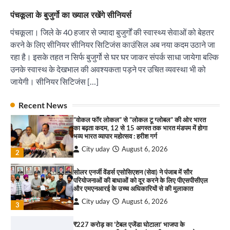
₹227 करोड़ का ‘टेबल एजेंडा घोटाला’ भाजपा के
पंचकूला के बुजुर्गो का ख्याल रखेंगे सीनियर्स
भ्रष्टाचार, तानाशाही और लोकतंत्र की हत्या का सबसे बड़ा
सबूत : एच.एस. लक्की
पंचकूला। जिले के 40 हजार से ज्यादा बुजुर्गों की स्वास्थ्य सेवाओं को बेहतर
City uday
August 6, 2026
करने के लिए सीनियर सीनियर सिटिजंस काउंसिल अब नया कदम उठाने जा
4
रहा है। इसके तहत न सिर्फ बुजुर्गो से घर घर जाकर संपर्क साधा जायेगा बल्कि
उनके स्वास्थ के देखभाल की अवश्यकता पड़ने पर उचित व्यवस्था भी को
इंडियन नेशनल थियेटर द्वारा 9 अगस्त को होगा ‘वर्षा ऋतु
संगीत संध्या 2026’ का आयोजन
जायेगी। सीनियर सिटिजंस […]
City uday
August 6, 2026
1
पारस हेल्थ पंचकूला ने ‘तिरंगा यात्रा 2025’ का हरियाणा से
Recent News
कश्मीर तक किया आगाज़, राष्ट्रीय एकता को मिलेगा नया
“वोकल फॉर लोकल” से “लोकल टू ग्लोबल” की ओर भारत
आयाम
का बढ़ता कदम, 12 से 15 अगस्त तक भारत मंडपम में होगा
City uday
August 13, 2025
भव्य भारत व्यापार महोत्सव : हरीश गर्ग
2
City uday
August 6, 2026
2
सरकारी आदर्श उच्च विद्यालय, सैक्टर 34-सी, चण्डीगढ़ में
कार्यक्रम आयोजित
सोलर एनर्जी वेंडर्स एसोसिएशन (सेवा) ने पंजाब में सौर
परियोजनाओं की बाधाओं को दूर करने के लिए पीएसपीसीएल
City uday
August 6, 2025
और एमएनआरई के उच्च अधिकारियों से की मुलाकात
3
City uday
August 6, 2026
3
₹227 करोड़ का ‘टेबल एजेंडा घोटाला’ भाजपा के