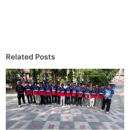
H
V
G
Related Posts