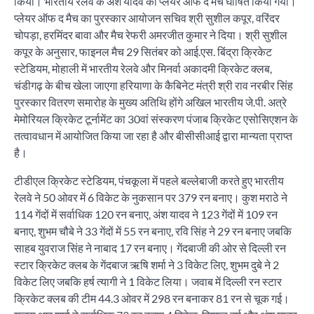
किया। भारतीय रेलवे के अंश यादव को प्लेयर ऑफ द मैच घोषित किया गया।
प्लेयर ऑफ द मैच का पुरस्कार आयोजन सचिव श्री सुशील कपूर, वरिंदर
चोपड़ा, हरमिंदर बावा और मैच रेफरी अमरजीत कुमार ने दिया। श्री सुशील
कपूर के अनुसार, फाइनल मैच 29 सितंबर को आई.एस. बिंद्रा क्रिकेट
स्टेडियम, मोहाली में भारतीय रेलवे और मिनर्वा अकादमी क्रिकेट क्लब,
चंडीगढ़ के बीच खेला जाएगा हरियाणा के कैबिनेट मंत्री श्री राव नरबीर सिंह
पुरस्कार वितरण समारोह के मुख्य अतिथि होंगे अखिल भारतीय जे.पी. अत्रे
मेमोरियल क्रिकेट टूर्नामेंट का 30वां संस्करण पंजाब क्रिकेट एसोसिएशन के
तत्वावधान में आयोजित किया जा रहा है और बीसीसीआई द्वारा मान्यता प्राप्त
है।
टीडीएल क्रिकेट स्टेडियम, पंचकूला में पहले बल्लेबाजी करते हुए भारतीय
रेलवे ने 50 ओवर में 6 विकेट के नुकसान पर 379 रन बनाए। कुश मराठे ने
114 गेंदों में सर्वाधिक 120 रन बनाए, अंश यादव ने 123 गेंदों में 109 रन
बनाए, शुभम चौबे ने 33 गेंदों में 55 रन बनाए, रवि सिंह ने 29 रन बनाए जबकि
साहब युवराज सिंह ने नाबाद 17 रन बनाए। गेंदबाजी की ओर से दिल्ली रन
स्टार क्रिकेट क्लब के गेंदबाज ऋषि शर्मा ने 3 विकेट लिए, शुभम दुबे ने 2
विकेट लिए जबकि हर्ष त्यागी ने 1 विकेट लिया। जवाब में दिल्ली रन स्टार
क्रिकेट क्लब की टीम 44.3 ओवर में 298 रन बनाकर 81 रन से चूक गई।