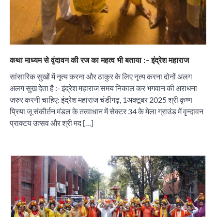
कथा माध्यम से वृंदावन की रज का महत्व भी बताया :- इंद्रेश महाराज
सांसारिक सुखों में नृत्य करना और ठाकुर के लिए नृत्य करना दोनों अलग
अलग सुख देता है :- इंद्रेश महाराज समय निकाल कर भगवान की अराधना
जरुर करनी चाहिए: इंद्रेश महाराज चंडीगढ़, 1अक्टूबर 2025 श्री कृष्ण
प्रिया जू संकीर्तन मंडल के तत्वाधान में सेक्टर 34 के मेला ग्राउंड में वृन्दावन
प्राक्टय उत्सव और श्री मद […]
“वोकल फॉर लोकल” से “लोकल टू ग्लोबल” की ओर भारत
का बढ़ता कदम, 12 से 15 अगस्त तक भारत मंडपम में होगा
भव्य भारत व्यापार महोत्सव : हरीश गर्ग
City uday
August 6, 2026