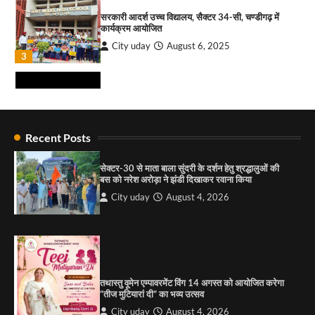
City uday
August 6, 2026
सरकारी आदर्श उच्च विद्यालय, सैक्टर 34-सी, चण्डीगढ़ में
3
कार्यक्रम आयोजित
City uday
August 6, 2025
₹227 करोड़ का ‘टेबल एजेंडा घोटाला’ भाजपा के
3
भ्रष्टाचार, तानाशाही और लोकतंत्र की हत्या का सबसे बड़ा
सबूत : एच.एस. लक्की
City uday
August 6, 2026
4
राहुल गाँधी ने खाई है वैश्विक मंच पर भारत को कमजोर करने
की कसम: देवशाली
Recent Posts
City uday
August 6, 2025
सेक्टर-30 से माता बाला सुंदरी के दर्शन हेतु श्रद्धालुओं की
बस को नरेश अरोड़ा ने झंडी दिखाकर रवाना किया
4
City uday
August 4, 2026
“गोपाल” ने पूजा प्लाजा जीरकपुर में अपने आउटलेट की
शुरुआत की
City uday
September 5, 2025
1
तथास्तु वूमेन एम्पावरमेंट विंग 14 अगस्त को आयोजित करेगा
पारस हेल्थ पंचकूला ने ‘तिरंगा यात्रा 2025’ का हरियाणा से
“तीज मुटियारां दी” का भव्य उत्सव
कश्मीर तक किया आगाज़, राष्ट्रीय एकता को मिलेगा नया
आयाम
City uday
August 4, 2026