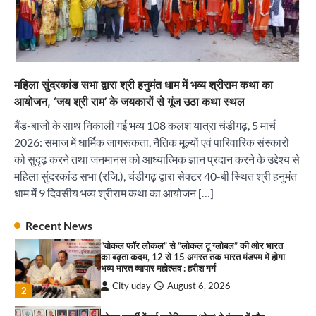
2
सोलर एनर्जी वेंडर्स एसोसिएशन (सेवा) ने पंजाब में सौर
परियोजनाओं की बाधाओं को दूर करने के लिए पीएसपीसीएल
और एमएनआरई के उच्च अधिकारियों से की मुलाकात
City uday
August 6, 2026
3
महिला सुंदरकांड सभा द्वारा श्री हनुमंत धाम में भव्य श्रीराम कथा का
₹227 करोड़ का ‘टेबल एजेंडा घोटाला’ भाजपा के
आयोजन, ‘जय श्री राम’ के जयकारों से गूंज उठा कथा स्थल
भ्रष्टाचार, तानाशाही और लोकतंत्र की हत्या का सबसे बड़ा
सबूत : एच.एस. लक्की
बैंड-बाजों के साथ निकाली गई भव्य 108 कलश यात्रा चंडीगढ़, 5 मार्च
City uday
August 6, 2026
2026: समाज में धार्मिक जागरूकता, नैतिक मूल्यों एवं पारिवारिक संस्कारों
4
को सुदृढ़ करने तथा जनमानस को आध्यात्मिक ज्ञान प्रदान करने के उद्देश्य से
महिला सुंदरकांड सभा (रजि.), चंडीगढ़ द्वारा सेक्टर 40-बी स्थित श्री हनुमंत
इंडियन नेशनल थियेटर द्वारा 9 अगस्त को होगा ‘वर्षा ऋतु
संगीत संध्या 2026’ का आयोजन
धाम में 9 दिवसीय भव्य श्रीराम कथा का आयोजन […]
City uday
August 6, 2026
1
पारस हेल्थ पंचकूला ने ‘तिरंगा यात्रा 2025’ का हरियाणा से
Recent News
कश्मीर तक किया आगाज़, राष्ट्रीय एकता को मिलेगा नया
“वोकल फॉर लोकल” से “लोकल टू ग्लोबल” की ओर भारत
आयाम
का बढ़ता कदम, 12 से 15 अगस्त तक भारत मंडपम में होगा
City uday
August 13, 2025
भव्य भारत व्यापार महोत्सव : हरीश गर्ग
2
City uday
August 6, 2026
2
सरकारी आदर्श उच्च विद्यालय, सैक्टर 34-सी, चण्डीगढ़ में
कार्यक्रम आयोजित