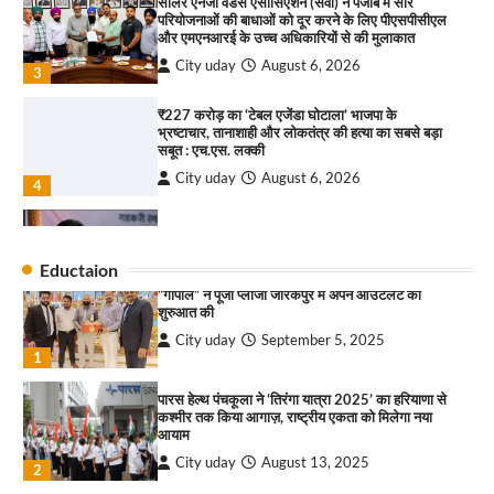
सोलर एनर्जी वेंडर्स एसोसिएशन (सेवा) ने पंजाब में सौर
परियोजनाओं की बाधाओं को दूर करने के लिए पीएसपीसीएल
City uday
August 6, 2025
और एमएनआरई के उच्च अधिकारियों से की मुलाकात
3
City uday
August 6, 2026
3
₹227 करोड़ का ‘टेबल एजेंडा घोटाला’ भाजपा के
भ्रष्टाचार, तानाशाही और लोकतंत्र की हत्या का सबसे बड़ा
राहुल गाँधी ने खाई है वैश्विक मंच पर भारत को कमजोर करने
सबूत : एच.एस. लक्की
की कसम: देवशाली
City uday
August 6, 2026
City uday
August 6, 2025
4
इंडियन नेशनल थियेटर द्वारा 9 अगस्त को होगा ‘वर्षा ऋतु
4
संगीत संध्या 2026’ का आयोजन
Eductaion
City uday
August 6, 2026
“गोपाल” ने पूजा प्लाजा जीरकपुर में अपने आउटलेट की
1
शुरुआत की
City uday
September 5, 2025
“वोकल फॉर लोकल” से “लोकल टू ग्लोबल” की ओर भारत
1
का बढ़ता कदम, 12 से 15 अगस्त तक भारत मंडपम में होगा
भव्य भारत व्यापार महोत्सव : हरीश गर्ग
पारस हेल्थ पंचकूला ने ‘तिरंगा यात्रा 2025’ का हरियाणा से
City uday
August 6, 2026
2
कश्मीर तक किया आगाज़, राष्ट्रीय एकता को मिलेगा नया
आयाम
सोलर एनर्जी वेंडर्स एसोसिएशन (सेवा) ने पंजाब में सौर
City uday
August 13, 2025
2
परियोजनाओं की बाधाओं को दूर करने के लिए पीएसपीसीएल
और एमएनआरई के उच्च अधिकारियों से की मुलाकात