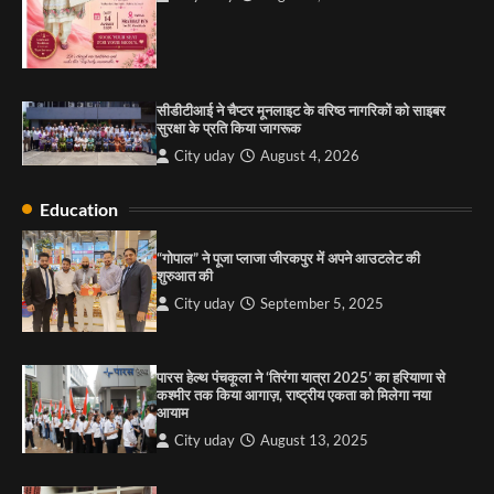
City uday
August 13, 2025
2
सरकारी आदर्श उच्च विद्यालय, सैक्टर 34-सी, चण्डीगढ़ में
कार्यक्रम आयोजित
सीडीटीआई ने चैप्टर मूनलाइट के वरिष्ठ नागरिकों को साइबर
City uday
August 6, 2025
सुरक्षा के प्रति किया जागरूक
3
City uday
August 4, 2026
Education
राहुल गाँधी ने खाई है वैश्विक मंच पर भारत को कमजोर करने
की कसम: देवशाली
“गोपाल” ने पूजा प्लाजा जीरकपुर में अपने आउटलेट की
शुरुआत की
City uday
August 6, 2025
City uday
September 5, 2025
4
पारस हेल्थ पंचकूला ने ‘तिरंगा यात्रा 2025’ का हरियाणा से
कश्मीर तक किया आगाज़, राष्ट्रीय एकता को मिलेगा नया
आयाम
City uday
August 13, 2025