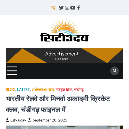
Skip
to
Twitter
Instagram
YouTube
Facebook
content
BLOG
,
LATEST
,
अर्थव्यवस्था
,
खेल
,
गाइड्स टिप्स
,
चंडीगढ़
भारतीय रेलवे और मिनर्वा अकादमी क्रिकेट
क्लब, चंडीगढ़ फाइनल में
City uday
September 28, 2025