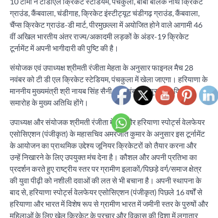
10 टीमों ने टीडीएल क्रिकेट स्टेडियम, पंचकुला, बाबा बालक नाथ क्रिकेट
ग्राउंड, कैंबवाला, चंडीगाह, क्रिकेट इंस्टीट्यूट चंडीगढ़ ग्राउंड, कैंबवाला,
चैंप्स क्रिकेट ग्राउंड-डी मार्ट, पीरमुछल्ला में अयोजित होने वाले आगामी 46
वीं अखिल भारतीय अंतर राज्य/अकादमी लड़कों के अंडर-19 क्रिकेट
टूर्नामेंट में अपनी भागीदारी की पुष्टि की है।
संयोजक एवं उपाध्यक्ष श्रीमती रंजीता मेहता के अनुसार फाइनल मैच 28
नवंबर को टी डी एल क्रिकेट स्टेडियम, पंचकुला में खेला जाएगा। हरियाणा के
माननीय मुख्यमंत्री श्री नायब सिंह सैनी 28 नवंबर को पुरस्कार वितरण
समारोह के मुख्य अतिथि होंगे।
उपाध्यक्ष और संयोजक श्रीमती रंजीता मेहता और हरियाणा स्पोर्ट्स वेलफेयर
एसोसिएशन (पंजीकृत) के महासचिव अमरजीत कुमार के अनुसार इस टूर्नामेंट
के आयोजन का प्राथमिक उद्देश्य जूनियर क्रिकेटरों को तैयार करना और
उन्हें निखारने के लिए उपयुक्त मंच देना है। कौशल और अपनी प्रतिभा का
प्रदर्शन करते हुए राष्ट्रीय स्तर पर ग्रामीण इलाकों/पिछड़े वर्ग/समाज क्षेत्र
की युवा पीढ़ी को नशीली दवाओं की लत से भी बचाना है। अपनी स्थापना के
बाद से, हरियाणा स्पोर्ट्स वेलफेयर एसोसिएशन (पंजीकृत) पिछले 16 वर्षों से
हरियाणा और भारत में विशेष रूप से ग्रामीण भारत में जमीनी स्तर के पुरुषों और
महिलाओं के लिए खेल क्रिकेट के प्रचार और विकास की दिशा में लगातार