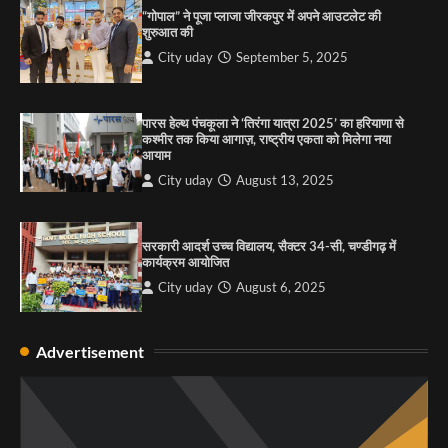
की कसम: देवशाली
“गोपाल” ने पूजा प्लाजा जीरकपुर में अपने आउटलेट की
शुरुआत की
City uday
August 6, 2025
City uday
September 5, 2025
4
पारस हेल्थ पंचकूला ने ‘तिरंगा यात्रा 2025’ का हरियाणा से
कश्मीर तक किया आगाज़, राष्ट्रीय एकता को मिलेगा नया
आयाम
City uday
August 13, 2025
सरकारी आदर्श उच्च विद्यालय, सैक्टर 34-सी, चण्डीगढ़ में
कार्यक्रम आयोजित
City uday
August 6, 2025
Advertisement