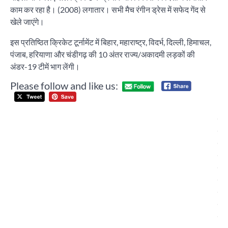
काम कर रहा है। (2008) लगातार। सभी मैच रंगीन ड्रेस में सफेद गेंद से
खेले जाएंगे।
इस प्रतिष्ठित क्रिकेट टूर्नामेंट में बिहार, महाराष्ट्र, विदर्भ, दिल्ली, हिमाचल,
पंजाब, हरियाणा और चंडीगढ़ की 10 अंतर राज्य/अकादमी लड़कों की
अंडर-19 टीमें भाग लेंगी।
Please follow and like us:
Post
अम
navigation
के
सह
मंत
से
के क
को
बुल
मिल
उद