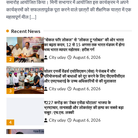
समारोह आयोजित किया। मिनी सभागार में आयोजित इस कार्यक्रम ने अपने
कार्यक्रमों को सफलतापूर्वक पूरा करने वाले छात्रों की शैक्षणिक यात्रा में एक
इंडियन नेशनल थियेटर द्वारा 9 अगस्त को होगा ‘वर्षा ऋतु
संगीत संध्या 2026’ का आयोजन
महत्वपूर्ण मील […]
City uday
August 6, 2026
1
पारस हेल्थ पंचकूला ने ‘तिरंगा यात्रा 2025’ का हरियाणा से
Recent News
कश्मीर तक किया आगाज़, राष्ट्रीय एकता को मिलेगा नया
“वोकल फॉर लोकल” से “लोकल टू ग्लोबल” की ओर भारत
आयाम
का बढ़ता कदम, 12 से 15 अगस्त तक भारत मंडपम में होगा
City uday
August 13, 2025
भव्य भारत व्यापार महोत्सव : हरीश गर्ग
2
City uday
August 6, 2026
2
सरकारी आदर्श उच्च विद्यालय, सैक्टर 34-सी, चण्डीगढ़ में
कार्यक्रम आयोजित
सोलर एनर्जी वेंडर्स एसोसिएशन (सेवा) ने पंजाब में सौर
परियोजनाओं की बाधाओं को दूर करने के लिए पीएसपीसीएल
City uday
August 6, 2025
और एमएनआरई के उच्च अधिकारियों से की मुलाकात
3
City uday
August 6, 2026
3
₹227 करोड़ का ‘टेबल एजेंडा घोटाला’ भाजपा के
भ्रष्टाचार, तानाशाही और लोकतंत्र की हत्या का सबसे बड़ा
राहुल गाँधी ने खाई है वैश्विक मंच पर भारत को कमजोर करने
सबूत : एच.एस. लक्की
की कसम: देवशाली
City uday
August 6, 2026
City uday
August 6, 2025
4
इंडियन नेशनल थियेटर द्वारा 9 अगस्त को होगा ‘वर्षा ऋतु