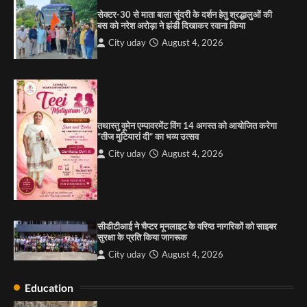
सेक्टर-30 से माता बाला सुंदरी के दर्शन हेतु श्रद्धालुओं की
बस को नरेश अरोड़ा ने झंडी दिखाकर रवाना किया
4
City uday
August 4, 2026
“गोपाल” ने पूजा प्लाजा जीरकपुर में अपने आउटलेट की
शुरुआत की
City uday
September 5, 2025
1
तथास्तु वूमेन एम्पावरमेंट विंग 14 अगस्त को आयोजित करेगा
पारस हेल्थ पंचकूला ने ‘तिरंगा यात्रा 2025’ का हरियाणा से
“तीज मुटियारां दी” का भव्य उत्सव
कश्मीर तक किया आगाज़, राष्ट्रीय एकता को मिलेगा नया
आयाम
City uday
August 4, 2026
City uday
August 13, 2025
2
सरकारी आदर्श उच्च विद्यालय, सैक्टर 34-सी, चण्डीगढ़ में
कार्यक्रम आयोजित
सीडीटीआई ने चैप्टर मूनलाइट के वरिष्ठ नागरिकों को साइबर
City uday
August 6, 2025
सुरक्षा के प्रति किया जागरूक
3
City uday
August 4, 2026
Education
राहुल गाँधी ने खाई है वैश्विक मंच पर भारत को कमजोर करने