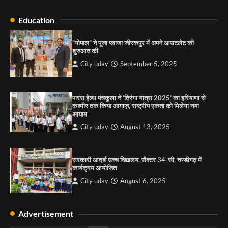
Education
राहुल गाँधी ने खाई है वैश्विक मंच पर भारत को कमजोर करने
की कसम: देवशाली
“गोपाल” ने पूजा प्लाजा जीरकपुर में अपने आउटलेट की
शुरुआत की
City uday
August 6, 2025
City uday
September 5, 2025
4
पारस हेल्थ पंचकूला ने ‘तिरंगा यात्रा 2025’ का हरियाणा से
कश्मीर तक किया आगाज़, राष्ट्रीय एकता को मिलेगा नया
आयाम
City uday
August 13, 2025
सरकारी आदर्श उच्च विद्यालय, सैक्टर 34-सी, चण्डीगढ़ में
कार्यक्रम आयोजित
City uday
August 6, 2025
Advertisement