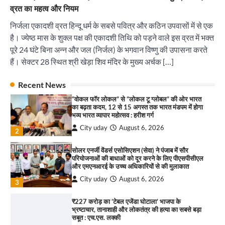
भ्रष्टाचार, तानाशाही और लोकतंत्र की हत्या का सबसे बड़ा
व्रत का महत्व और नियम
सबूत : एच.एस. लक्की
City uday
August 6, 2026
निर्जला एकादशी व्रत हिन्दू धर्म के सबसे पवित्र और कठिन उपवासों में से एक
4
है। ज्येष्ठ मास के शुक्ल पक्ष की एकादशी तिथि को पड़ने वाले इस व्रत में भक्त
पूरे 24 घंटे बिना अन्न और जल (निर्जल) के भगवान विष्णु की उपासना करते
इंडियन नेशनल थियेटर द्वारा 9 अगस्त को होगा ‘वर्षा ऋतु
संगीत संध्या 2026’ का आयोजन
हैं। सेक्टर 28 स्थित श्री खेड़ा शिव मंदिर के मुख्य अर्चक […]
City uday
August 6, 2026
1
पारस हेल्थ पंचकूला ने ‘तिरंगा यात्रा 2025’ का हरियाणा से
Recent News
कश्मीर तक किया आगाज़, राष्ट्रीय एकता को मिलेगा नया
“वोकल फॉर लोकल” से “लोकल टू ग्लोबल” की ओर भारत
आयाम
का बढ़ता कदम, 12 से 15 अगस्त तक भारत मंडपम में होगा
City uday
August 13, 2025
भव्य भारत व्यापार महोत्सव : हरीश गर्ग
2
City uday
August 6, 2026
2
सरकारी आदर्श उच्च विद्यालय, सैक्टर 34-सी, चण्डीगढ़ में
कार्यक्रम आयोजित
सोलर एनर्जी वेंडर्स एसोसिएशन (सेवा) ने पंजाब में सौर
परियोजनाओं की बाधाओं को दूर करने के लिए पीएसपीसीएल
City uday
August 6, 2025
और एमएनआरई के उच्च अधिकारियों से की मुलाकात
3
City uday
August 6, 2026
3
₹227 करोड़ का ‘टेबल एजेंडा घोटाला’ भाजपा के
भ्रष्टाचार, तानाशाही और लोकतंत्र की हत्या का सबसे बड़ा
राहुल गाँधी ने खाई है वैश्विक मंच पर भारत को कमजोर करने
सबूत : एच.एस. लक्की
की कसम: देवशाली