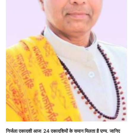
“वोकल फॉर लोकल” से “लोकल टू ग्लोबल” की ओर भारत
का बढ़ता कदम, 12 से 15 अगस्त तक भारत मंडपम में होगा
भव्य भारत व्यापार महोत्सव : हरीश गर्ग
City uday
August 6, 2026
2
सोलर एनर्जी वेंडर्स एसोसिएशन (सेवा) ने पंजाब में सौर
परियोजनाओं की बाधाओं को दूर करने के लिए पीएसपीसीएल
और एमएनआरई के उच्च अधिकारियों से की मुलाकात
City uday
August 6, 2026
3
₹227 करोड़ का ‘टेबल एजेंडा घोटाला’ भाजपा के
निर्जला एकादशी आज: 24 एकादशियों के समान मिलता है पुण्य, जानिए