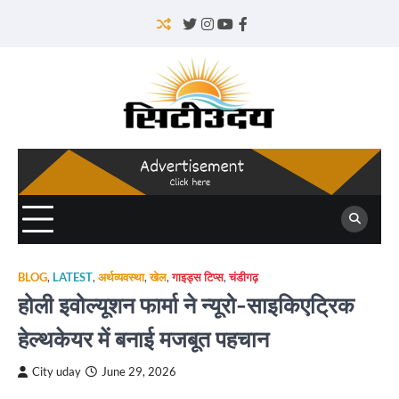
Skip
to
Twitter
Instagram
YouTube
Facebook
content
BLOG
,
LATEST
,
अर्थव्यवस्था
,
खेल
,
गाइड्स टिप्स
,
चंडीगढ़
होली इवोल्यूशन फार्मा ने न्यूरो-साइकिएट्रिक
हेल्थकेयर में बनाई मजबूत पहचान
City uday
June 29, 2026